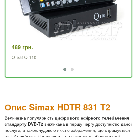
489 грн.
57
Q-Sat Q-110
Q-
Опис Simax HDTR 831 T2
Величезна популярність
цифрового ефірного телебачення
стандарту DVB-T2
викликана в першу чергу доступністю даної
послуги, а також чудовою якістю зображення, що отримується
на Т2 приймачі. Доступність - це відсутність абонентської