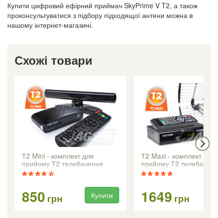
Купити цифровий ефірний приймач SkyPrime V T2, а також
проконсультуватися з підбору підходящої антени можна в
нашому інтернет-магазині.
Схожі товари
Т2 Mini - комплект для
Т2 Maxi - комплект для
прийому Т2 телебачення
прийому Т2 телебачен
850
1649
Купити
Ку
грн
грн