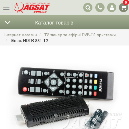
0
Наші
Меню
контакти
Каталог товарів
Інтернет магазин
Т2 тюнер та ефірні DVB-T2 приставки
Simax HDTR 831 T2