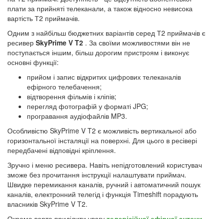
плати за прийняті телеканали, а також відносно невисока
вартість Т2 приймачів.
Одним з найбільш бюджетних варіантів серед Т2 приймачів є
ресивер
SkyPrime V T2
. За своїми можливостями він не
поступається іншим, більш дорогим пристроям і виконує
основні функції:
прийом і запис відкритих цифрових телеканалів
ефірного телебачення;
відтворення фільмів і кліпів;
перегляд фотографій у форматі JPG;
програвання аудіофайлів MP3.
Особливістю SkyPrime V T2 є можливість вертикальної або
горизонтальної інсталяції на поверхні. Для цього в ресівері
передбачені відповідні кріплення.
Зручно і меню ресивера. Навіть непідготовлений користувач
зможе без прочитання інструкції налаштувати приймач.
Швидке перемикання каналів, ручний і автоматичний пошук
каналів, електронний телегід і функція Timeshift порадують
власників SkyPrime V T2.
Окремо варто приділити увагу
телевізійної ефірної антени
,