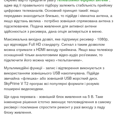
адже від її правильного підбору залежить стабільність прийому
цифрових телеканалів. Основний принцип такий: якщо
передавач знаходиться близько, то підійде і кімнатна антена, а
якщо відстань велика - потрібно зовнішня спрямована антена з
підсилювачем. Подача живлення для активної антени
здійснюється з ресивера, дана опція активується в меню.
Максимальна вихідна дозвіл, яке підтримує ресивер - 1080p,
що відповідає Full HD стандарту. Сигнал з таким дозволом
можна отримати з HDMI виходу приймача. Якщо ваш телевізор
оснащений тільки аналоговими відео-аудіо роз'ємами, то
підключити його можна через «тюльпанчики».
Мультимедійні функції - запис і відтворення виконуються з
використанням зовнішнього USB накопичувача. Підійде
звичайна «флешка» або зовнішній USB жорсткий диск.
SkyPrime V T2 програє всі популярні формати і розуміє
поширені видеокодеки.
Ще одна перевага - зовнішній блок живлення на 5 В. Таке
інженерне рішення істотно зменшує тепловиділення в самому
ресівері і покликане спростити ремонт у разі виходу з ладу
блоку живлення.