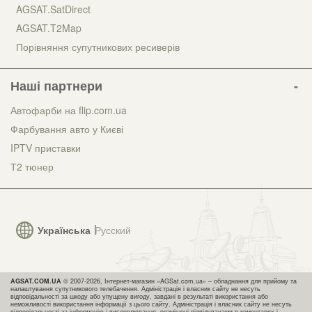
AGSAT.SatDirect
AGSAT.T2Map
Порівняння супутникових ресиверів
Наші партнери
Автофарби на flip.com.ua
Фарбування авто у Києві
IPTV приставки
Т2 тюнер
Українська
Русский
AGSAT.COM.UA
© 2007-2026, Інтернет-магазин «AGSat.com.ua» – обладнання для прийому та
налаштування супутникового телебачення. Адміністрація і власник сайту не несуть
відповідальності за шкоду або упущену вигоду, завдані в результаті використання або
неможливості використання інформації з цього сайту. Адміністрація і власник сайту не несуть
відповідальності за інформацію і висловлювання, розміщені відвідувачами в коментарях і