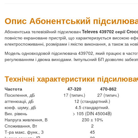
Опис Абонентський підсилювач
Абонентська телевізійний підсилювач
Televes 439702 серії Croc
повністю екрановане пристрій, що характеризується високою ефек
електроспоживанні, розмірами і якістю виконання, а також за но
Модель одновходовой підсилювача 439702, який працює в частотн
регулюванням і двома виходами. Імпульсний БП дозволяє забезп
Технічні характеристики підсилювач
Частота
47-320
470-862
Посилення, дБ
17 (типич.)
27 (типич.)
аттенюаціі, дБ
12 (стандартний.)
коеф. шуму, дБ
4.5 стандартний.
Вих. рівень
> 105 (DIN 45004B)
Напруга живлення, В
230 ± 10%
Споживання, Вт
2
Т-ра макс. функ., З
45