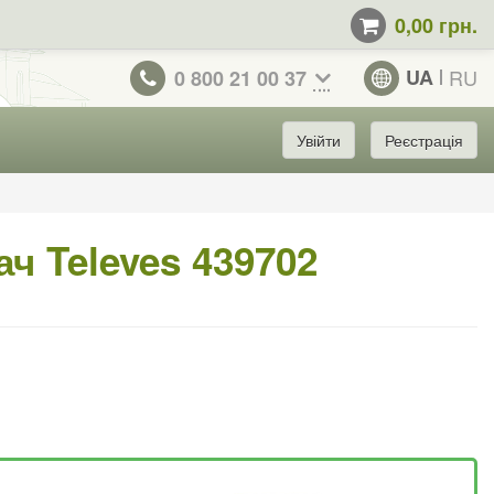
0,00 грн.
UA
RU
0 800 21 00 37
Увійти
Реєстрація
ч Televes 439702