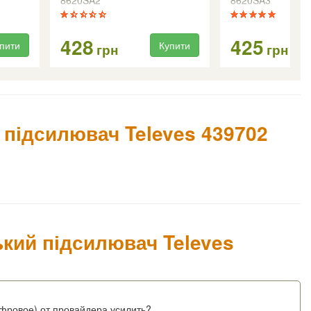
8620SA2
8620SA3
428
425
пити
Купити
грн
грн
підсилювач Televes 439702
ький підсилювач Televes
фровое) от провайдера усилить?