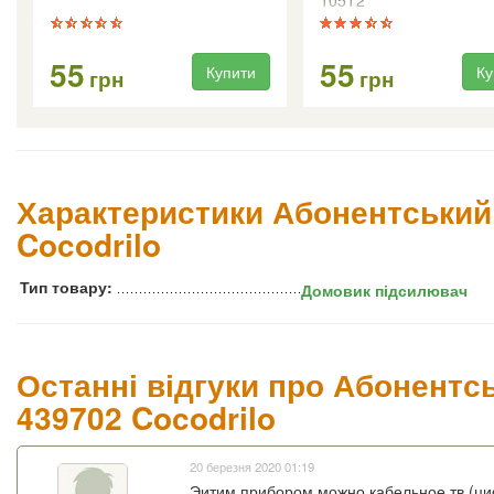
105T2
55
55
Купити
Ку
грн
грн
Характеристики Абонентський 
Cocodrilo
Тип товару:
Домовик підсилювач
Останні відгуки про Абонентс
439702 Cocodrilo
20 березня 2020 01:19
Эитим прибором можно кабельное тв (ци