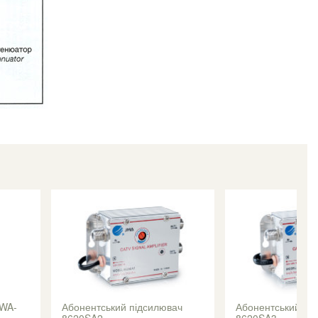
SWA-
Абонентський підсилювач
Абонентський пі