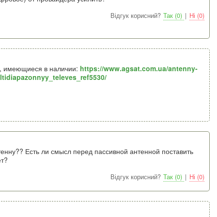
Відгук корисний?
Так (0)
|
Ні (0)
ы, имеющиеся в наличии:
https://www.agsat.com.ua/antenny-
multidiapazonnyy_televes_ref5530/
тенну?? Есть ли смысл перед пассивной антенной поставить
ет?
Відгук корисний?
Так (0)
|
Ні (0)