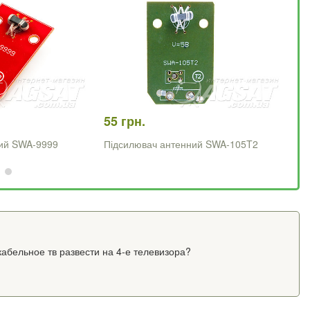
55 грн.
55
ий SWA-9999
Підсилювач антенний SWA-105T2
Пі
абельное тв развести на 4-е телевизора?