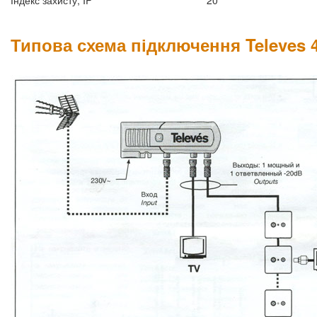
Індекс захисту, IP
20
Типова схема підключення Televes 