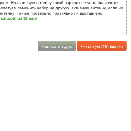
одном. На активную антенну такой вариант не устанавливается
Советуем заменить набор на другую, активную антенну, если не
антенну. Так же проверьте, правильно ли выставлено
gsat.com.ua/t2map/
Написати відгук
Читати усі (
16
) відгуки