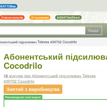
SAT.T2Map
Списки каналів
Установники
AGSAT.SatDirect
Пошук
онентський підсилювач Televes 439702 Cocodrilo
Абонентський підсилюва
Cocodrilo
16
відгуків
про Абонентський підсилювач Televes
439702 Cocodrilo
Знятий з виробництва
Рекомендуємо нові моделі