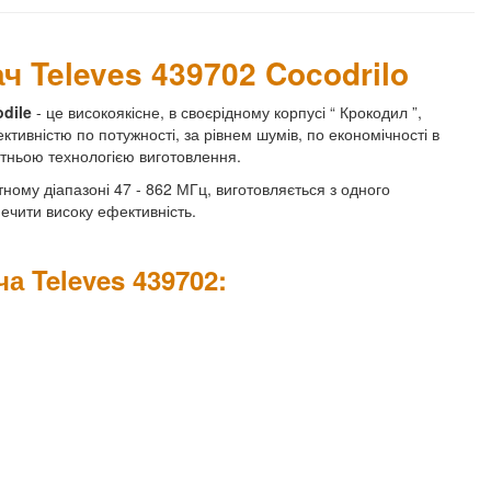
 Televes 439702 Cocodrilo
odile
- це високоякісне, в своєрідному корпусі “ Крокодил ”,
тивністю по потужності, за рівнем шумів, по економічності в
вітньою технологією виготовлення.
ому діапазоні 47 - 862 МГц, виготовляється з одного
ечити високу ефективність.
а Televes 439702: