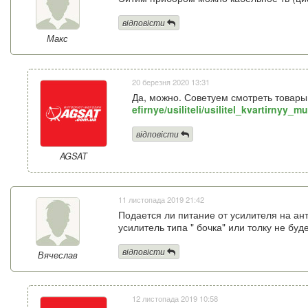
відповісти
Макс
20 березня 2020 13:31
Да, можно. Советуем смотреть товар
efirnye/usiliteli/usilitel_kvartirnyy_
відповісти
AGSAT
11 листопада 2019 21:42
Подается ли питание от усилителя на ан
усилитель типа " бочка" или толку не буд
відповісти
Вячеслав
12 листопада 2019 10:58