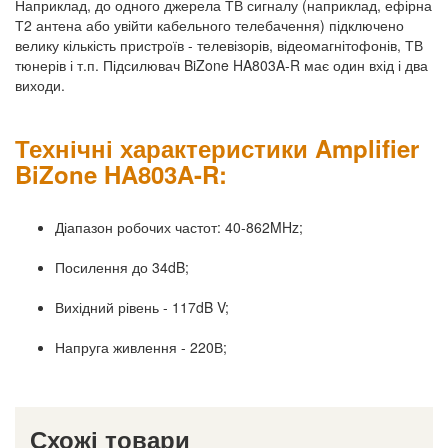
Наприклад, до одного джерела ТВ сигналу (наприклад, ефірна
Т2 антена або увійти кабельного телебачення) підключено
велику кількість пристроїв - телевізорів, відеомагнітофонів, ТВ
тюнерів і т.п. Підсилювач BiZone HA803A-R має один вхід і два
виходи.
Технічні характеристики Amplifier
BiZone HA803A-R:
Діапазон робочих частот: 40-862MHz;
Посилення до 34dB;
Вихідний рівень - 117dB V;
Напруга живлення - 220В;
Схожі товари