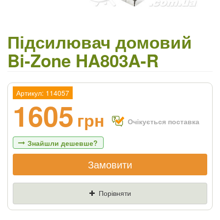
Підсилювач домовий
Bi-Zone HA803A-R
Артикул: 114057
1605
грн
Очікується поставка
Знайшли дешевше?
Замовити
Якщо Ви знайдете товар дешевше - ми
знизимо ціну і подаруємо % від різниці
Порівняти
Ціна
Де знайшли (Url посилання)