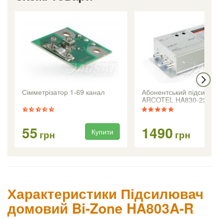
Сімметрізатор 1-69 канал
Абонентський підсилюв
ARCOTEL HA830-220V
55
1490
Купити
Ку
грн
грн
Характеристики Підсилювач
домовий Bi-Zone HA803A-R