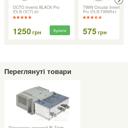
OCTO Inverto BLACK Pro
TWIN Circular Inverto Bl
IDLB-OCTL40
Pro IDLB-TWNR41
1250
575
Купити
Ку
грн
грн
Переглянуті товари
Підсилювач домовий Bi-Zone