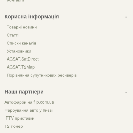
Корисна інформація
Товарні новини
Статті
Списки каналів
Установники
AGSAT.SatDirect
AGSAT.T2Map
Порівняння супутникових ресиверів
Наші партнери
Автофарби на flip.com.ua
Фарбування авто у Києві
IPTV приставки
Т2 тюнер