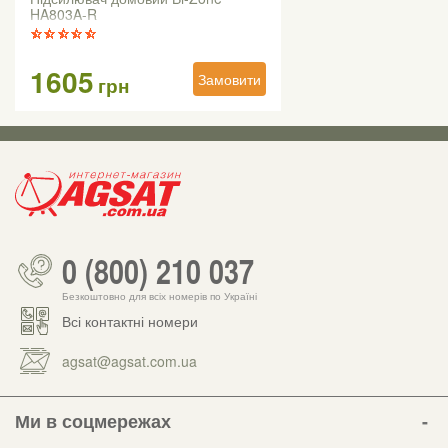
HA803A-R
1605
Замовити
грн
0 (800) 210 037
Безкоштовно для всіх номерів по Україні
Всі контактні номери
agsat@agsat.com.ua
Ми в соцмережах