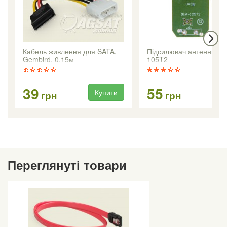
Кабель живлення для SATA,
Підсилювач антенний 
Gembird, 0.15м
105T2
39
55
Купити
Ку
грн
грн
Переглянуті товари