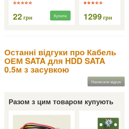
22
1299
Купити
Ку
грн
грн
Останні відгуки про Кабель
ОЕМ SATA для HDD SATA
0.5м з засувкою
Написати відгук
Разом з цим товаром купують