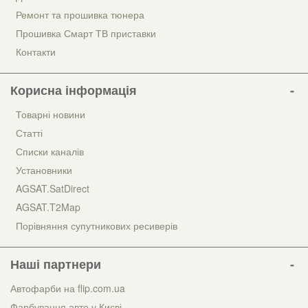
Ремонт та прошивка тюнера
Прошивка Смарт ТВ приставки
Контакти
Корисна інформація
Товарні новини
Статті
Списки каналів
Установники
AGSAT.SatDirect
AGSAT.T2Map
Порівняння супутникових ресиверів
Наші партнери
Автофарби на flip.com.ua
Фарбування авто у Києві