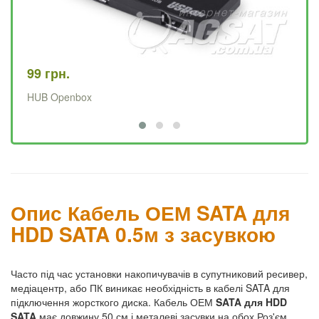
99 грн.
20
HUB Openbox
US
Опис Кабель ОЕМ SATA для
HDD SATA 0.5м з засувкою
Часто під час установки накопичувачів в супутниковий ресивер,
медіацентр, або ПК виникає необхідність в кабелі SATA для
підключення жорсткого диска. Кабель ОЕМ
SATA для HDD
SATA
має довжину 50 см і металеві засувки на обох Роз'єм