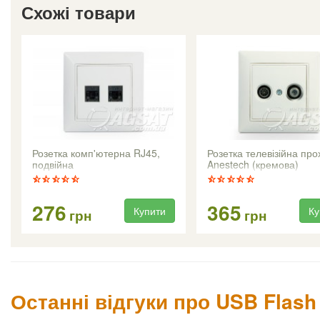
Схожі товари
Розетка комп'ютерна RJ45,
Розетка телевізійна про
подвійна
Anestech (кремова)
276
365
Купити
Ку
грн
грн
Останні відгуки про USB Flash