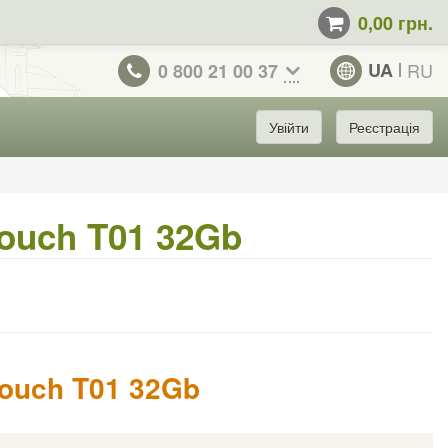
0,00 грн.
UA
RU
0 800 21 00 37
Увійти
Реєстрація
Touch T01 32Gb
Touch T01 32Gb