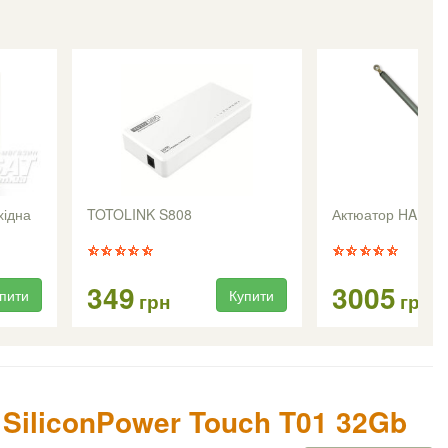
хідна
TOTOLINK S808
Актюатор HARL-3
349
3005
пити
Купити
грн
грн
 SiliconPower Touch T01 32Gb