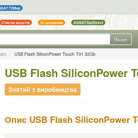
SAT.T2Map
Списки каналів
Установники
AGSAT.SatDirect
Пошук
ash)
USB Flash SiliconPower Touch T01 32Gb
USB Flash SiliconPower 
Знятий з виробництва
Опис USB Flash SiliconPower 