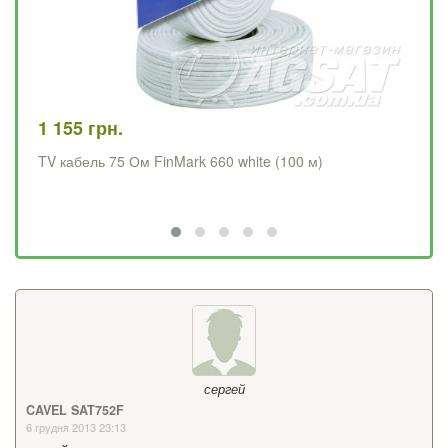
99
1 155 грн.
TV
TV кабель 75 Ом FinMark 660 white (100 м)
сергей
CAVEL SAT752F
6 грудня 2013 23:13