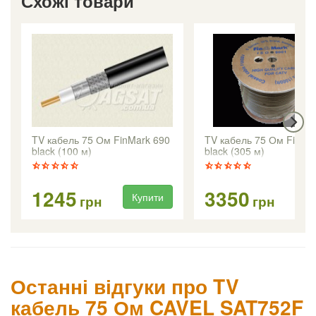
Схожі товари
TV кабель 75 Ом FinMark 690
TV кабель 75 Ом FinMa
black (100 м)
black (305 м)
1245
3350
Купити
Ку
грн
грн
Останні відгуки про TV
кабель 75 Ом CAVEL SAT752F