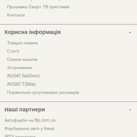
Прошивка Смарт ТВ приставки
Контакти
Корисна інформація
Товарні новини
Статті
Списки каналів
Установники
AGSAT.SatDirect
AGSAT.T2Map
Порівняння супутникових ресиверів
Наші партнери
Автофарби на flip.com.ua
Фарбування авто у Києві
IPTV приставки