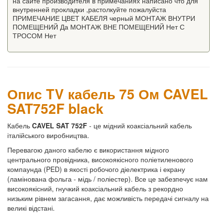
на сайте производителя в примечаниях написано что для
внутренней прокладки ,растолкуйте пожалуйста
ПРИМЕЧАНИЕ ЦВЕТ КАБЕЛЯ черный МОНТАЖ ВНУТРИ
ПОМЕЩЕНИЙ Да МОНТАЖ ВНЕ ПОМЕЩЕНИЙ Нет С
ТРОСОМ Нет
Опис TV кабель 75 Ом CAVEL
SAT752F black
Кабель
CAVEL SAT 752F
- це мідний коаксіальний кабель
італійського виробництва.
Перевагою даного кабелю є використання мідного
центрального провідника, високоякісного поліетиленового
компаунда (PED) в якості робочого діелектрика і екрану
(ламінована фольга - мідь / поліестер). Все це забезпечує нам
високоякісний, гнучкий коаксіальний кабель з рекордно
низьким рівнем загасання, дає можливість передачі сигналу на
великі відстані.