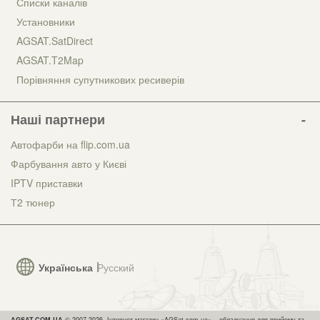
Списки каналів
Установники
AGSAT.SatDirect
AGSAT.T2Map
Порівняння супутникових ресиверів
Наші партнери
Автофарби на flip.com.ua
Фарбування авто у Києві
IPTV приставки
Т2 тюнер
Українська
Русский
AGSAT.COM.UA
© 2007-2026, Інтернет-магазин «AGSat.com.ua» – обладнання для прийому та