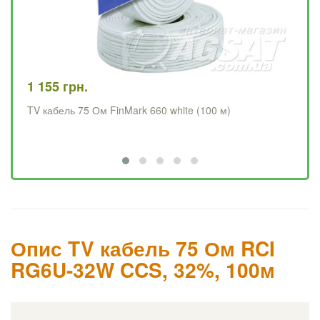
99
1 155 грн.
TV
TV кабель 75 Ом FinMark 660 white (100 м)
Опис TV кабель 75 Ом RCI
RG6U-32W CCS, 32%, 100м