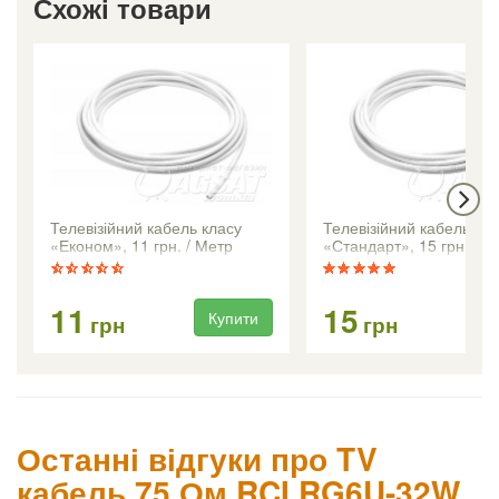
Схожі товари
Телевізійний кабель класу
Телевізійний кабель кл
«Економ», 11 грн. / Метр
«Стандарт», 15 грн. / М
11
15
Купити
Ку
грн
грн
Останні відгуки про TV
кабель 75 Ом RCI RG6U-32W