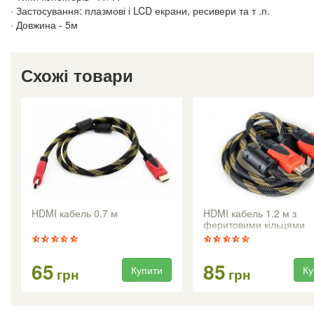
· Застосування: плазмові і LCD екрани, ресивери та т .п.
· Довжина - 5м
Схожі товари
HDMI кабель 0.7 м
HDMI кабель 1.2 м з
феритовими кільцями
65
85
Купити
Ку
грн
грн