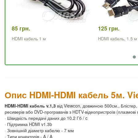
85 грн.
125 грн.
HDMI кабель 1 м
HDMI кабель, 1.5 м
Опис HDMI-HDMI кабель 5м. Vie
HDMI-HDMI кабель v.1,3
від Viewcon, довжиною 500см., Блістер
ресиверів або DVD-програвачів з HDTV-відеопристроїв (плазмові 
· Швидкість передачі даних до 10.2 Гб / c
· Підтримка HDMI v1.3b
· Зовнішній діаметр кабелю - 7 мм
· Типи конекторів - A / A