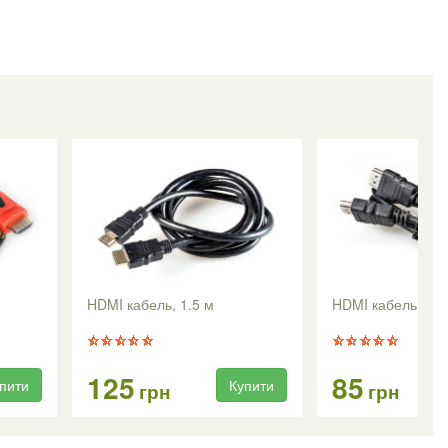
HDMI кабель, 1.5 м
HDMI кабель 1 м
125
85
пити
Купити
грн
грн