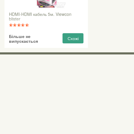
HDMI-HDMI кабель 5м. Viewcon
blister
Більше не
Схожі
випускається
Виставкові 
Київ, Правий бе
0 (800) 210 037
М «Почайна» (Пе
пр-т Степана Бан
Безкоштовно для всіх номерів по Україні
Всі контактні номери
agsat@agsat.com.ua