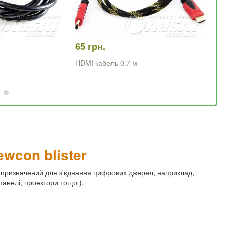
65 грн.
85
HDMI кабель 0.7 м
HD
кі
wcon blister
, призначений для з'єднання цифрових джерел, наприклад,
панелі, проектори тощо ).