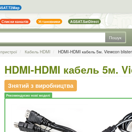
SAT.T2Map
Списки каналів
Установники
AGSAT.SatDirect
Пошук
 пристрої
Кабель HDMI
HDMI-HDMI кабель 5м. Viewcon blister
HDMI-HDMI кабель 5м. Vi
Знятий з виробництва
Рекомендуємо нові моделі