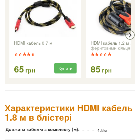
HDMI кабель 0.7 м
HDMI кабель 1.2 м з
феритовими кільцями
65
85
Купити
Ку
грн
грн
Характеристики HDMI кабель
1.8 м в блістері
Довжина кабелю з комплекту (м):
1.8м