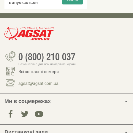
випускається
0 (800) 210 037
Безкоштовно для всіх номерів по Україні
Всі контактні номери
agsat@agsat.com.ua
Ми в соцмережах
Виставкові зали