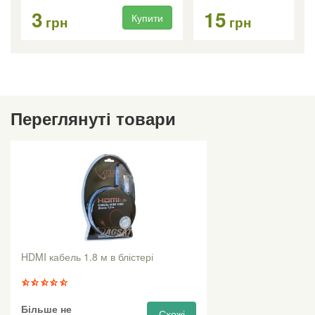
3
15
Купити
Ку
грн
грн
Переглянуті товари
HDMI кабель 1.8 м в блістері
Більше не
Схожі