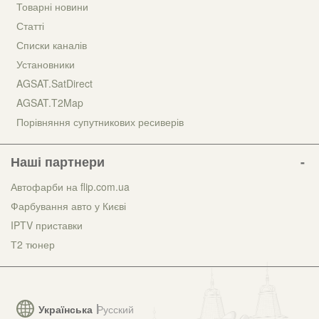
Товарні новини
Статті
Списки каналів
Установники
AGSAT.SatDirect
AGSAT.T2Map
Порівняння супутникових ресиверів
Наші партнери
Автофарби на flip.com.ua
Фарбування авто у Києві
IPTV приставки
Т2 тюнер
Українська
Русский