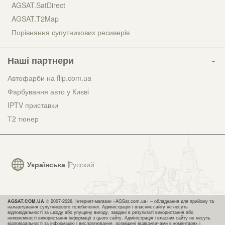
AGSAT.SatDirect
AGSAT.T2Map
Порівняння супутникових ресиверів
Наші партнери
Автофарби на flip.com.ua
Фарбування авто у Києві
IPTV приставки
Т2 тюнер
Українська
Русский
AGSAT.COM.UA
© 2007-2026, Інтернет-магазин «AGSat.com.ua» – обладнання для прийому та
налаштування супутникового телебачення. Адміністрація і власник сайту не несуть
відповідальності за шкоду або упущену вигоду, завдані в результаті використання або
неможливості використання інформації з цього сайту. Адміністрація і власник сайту не несуть
відповідальності за інформацію і висловлювання, розміщені відвідувачами в коментарях і