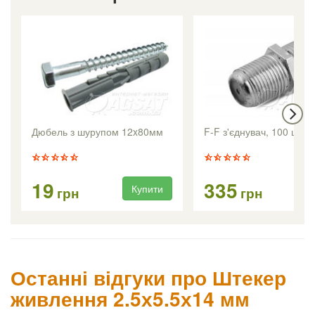
Дюбель з шурупом 12x80мм
F-F з'єднувач, 100 шт.
19
335
Купити
Ку
грн
грн
Останні відгуки про Штекер
живлення 2.5х5.5х14 мм