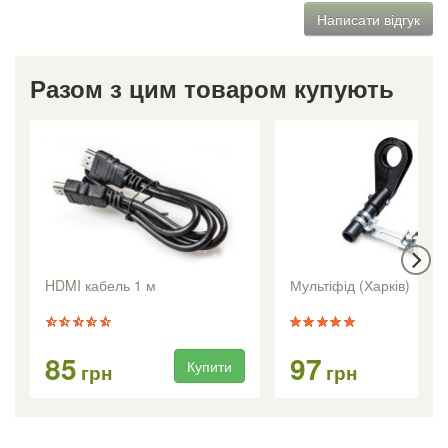
Написати відгук
Разом з цим товаром купують
HDMI кабель 1 м
Мультіфід (Харків)
85
97
Купити
Ку
грн
грн