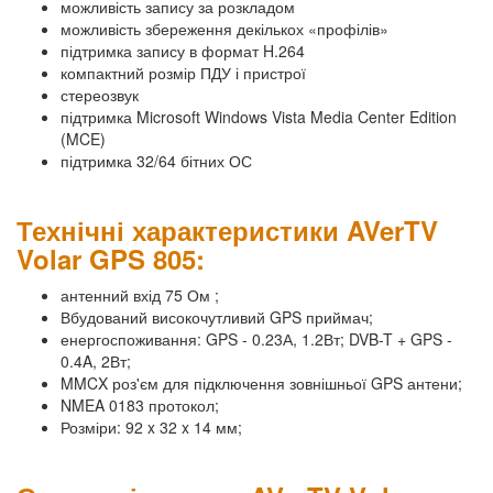
можливість запису за розкладом
можливість збереження декількох «профілів»
підтримка запису в формат H.264
компактний розмір ПДУ і пристрої
стереозвук
підтримка Microsoft Windows Vista Media Center Edition
(MCE)
підтримка 32/64 бітних ОС
Технічні характеристики AVerTV
Volar GPS 805:
антенний вхід 75 Ом ;
Вбудований високочутливий GPS приймач;
енергоспоживання: GPS - 0.23А, 1.2Вт; DVB-T + GPS -
0.4A, 2Вт;
MMCX роз'єм для підключення зовнішньої GPS антени;
NMEA 0183 протокол;
Розміри: 92 x 32 x 14 мм;