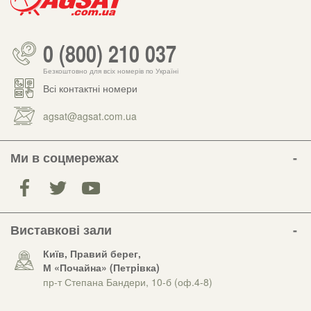
0 (800) 210 037
Безкоштовно для всіх номерів по Україні
Всі контактні номери
agsat@agsat.com.ua
Ми в соцмережах
Виставкові зали
Київ, Правий берег,
М «Почайна» (Петрiвка)
пр-т Степана Бандери, 10-б (оф.4-8)