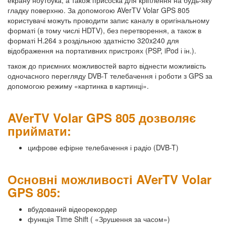
гладку поверхню. За допомогою AVerTV Volar GPS 805
користувачі можуть проводити запис каналу в оригінальному
форматі (в тому числі HDTV), без перетворення, а також в
форматі H.264 з роздільною здатністю 320x240 для
відображення на портативних пристроях (PSP, iPod і ін.).
також до приємних можливостей варто віднести можливість
одночасного перегляду DVB-T телебачення і роботи з GPS за
допомогою режиму «картинка в картинці».
AVerTV Volar GPS 805 дозволяє
приймати:
цифрове ефірне телебачення і радіо (DVB-T)
Основні можливості AVerTV Volar
GPS 805:
вбудований відеорекордер
функція Time Shift ( «Зрушення за часом»)