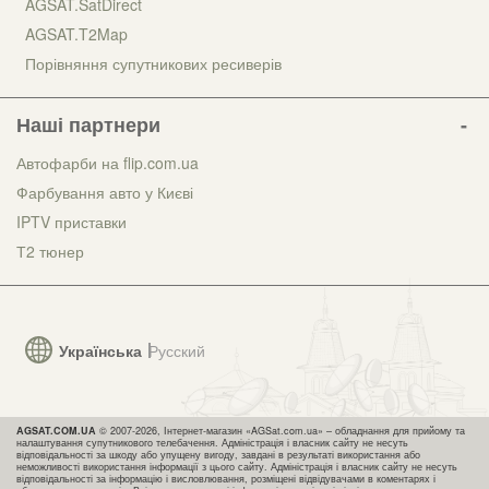
AGSAT.SatDirect
AGSAT.T2Map
Порівняння супутникових ресиверів
Наші партнери
Автофарби на flip.com.ua
Фарбування авто у Києві
IPTV приставки
Т2 тюнер
Українська
Русский
AGSAT.COM.UA
© 2007-2026, Інтернет-магазин «AGSat.com.ua» – обладнання для прийому та
налаштування супутникового телебачення. Адміністрація і власник сайту не несуть
відповідальності за шкоду або упущену вигоду, завдані в результаті використання або
неможливості використання інформації з цього сайту. Адміністрація і власник сайту не несуть
відповідальності за інформацію і висловлювання, розміщені відвідувачами в коментарях і