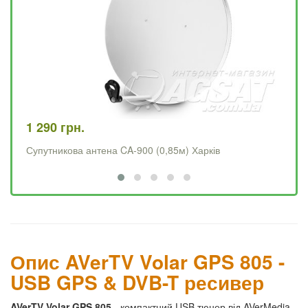
1 290 грн.
4 
Супутникова антена CA-900 (0,85м) Харків
Op
Опис AVerTV Volar GPS 805 -
USB GPS & DVB-T ресивер
AVerTV Volar GPS 805
- компактний USB тюнер від AVerMedia