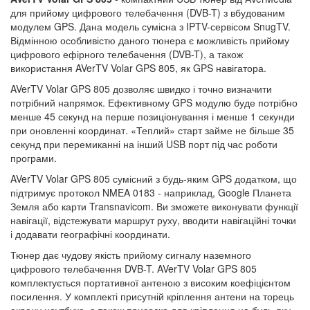
для прийому цифрового телебачення (DVB-T) з вбудованим
модулем GPS. Дана модель сумісна з IPTV-сервісом SnugTV.
Відмінною особливістю даного тюнера є можливість прийому
цифрового ефірного телебачення (DVB-T), а також
використання AVerTV Volar GPS 805, як GPS навігатора.
AVerTV Volar GPS 805 дозволяє швидко і точно визначити
потрібний напрямок. Ефективному GPS модулю буде потрібно
менше 45 секунд на перше позиціонування і менше 1 секунди
при оновленні координат. «Теплий» старт займе не більше 35
секунд при перемиканні на інший USB порт під час роботи
програми.
AVerTV Volar GPS 805 сумісний з будь-яким GPS додатком, що
підтримує протокол NMEA 0183 - наприклад, Google Планета
Земля або карти Transnavicom. Ви зможете виконувати функції
навігації, відстежувати маршрут руху, вводити навігаційні точки
і додавати географічні координати.
Тюнер дає чудову якість прийому сигналу наземного
цифрового телебачення DVB-T. AVerTV Volar GPS 805
комплектується портативної антеною з високим коефіцієнтом
посилення. У комплекті присутній кріплення антени на торець
екрану ноутбука, а також присоска для кріплення на будь-яку