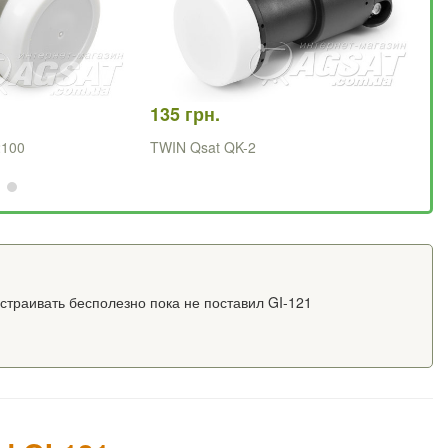
135 грн.
1 
2100
TWIN Qsat QK-2
OC
страивать бесполезно пока не поставил GI-121