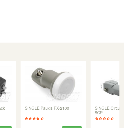
ack
SINGLE Pauxis PX-2100
SINGLE Circular 
5CP