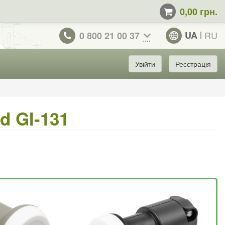
0,00 грн.
UA
RU
0 800 21 00 37
Увійти
Реєстрація
d GI-131