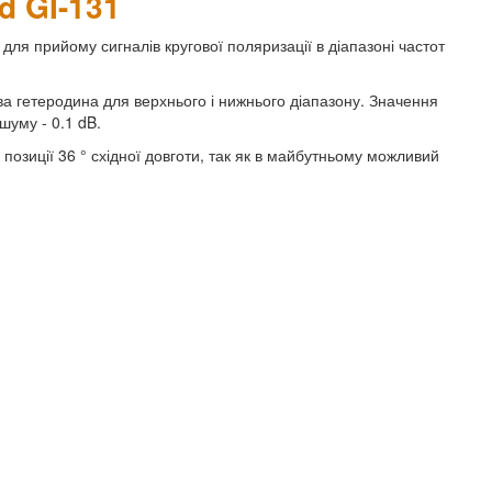
d GI-131
 для прийому сигналів кругової поляризації в діапазоні частот
а гетеродина для верхнього і нижнього діапазону. Значення
шуму - 0.1 dB.
позиції 36 ° східної довготи, так як в майбутньому можливий