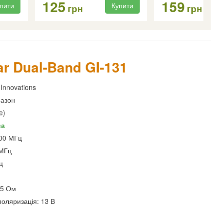
125
159
пити
Купити
грн
грн
r Dual-Band GI-131
Innovations
пазон
e)
ва
00 МГц
МГц
ц
75 Ом
поляризація: 13 В