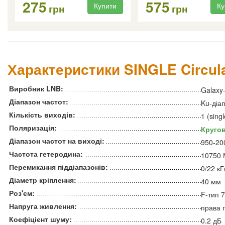
275
575
Купити
Ку
грн
грн
Характеристики SINGLE Circula
Виробник LNB:
Galaxy-
Діапазон частот:
Ku-діа
Кількість виходів:
1 (singl
Поляризація:
Круго
Діапазон частот на виході:
950-20
Частота гетеродина:
10750 
Перемикання піддіапазонів:
0/22 кГ
Діаметр кріплення:
40 мм
Роз'єм:
F-тип 
Напруга живлення:
права 
Коефіцієнт шуму:
0.2 дБ