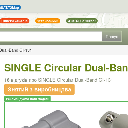
SAT.T2Map
Списки каналів
Установники
AGSAT.SatDirect
Пошук
 Dual-Band GI-131
SINGLE Circular Dual-Ban
16
відгуків
про SINGLE Circular Dual-Band GI-131
Знятий з виробництва
Рекомендуємо нові моделі