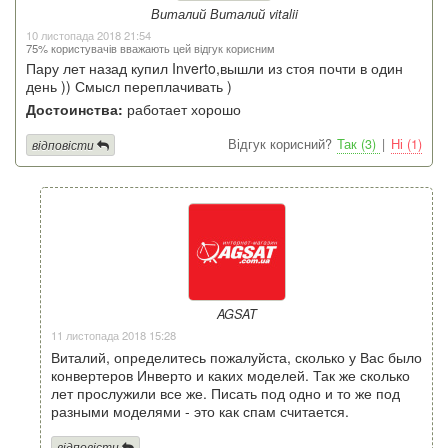
Виталий Виталий vitalii
10 листопада 2018 21:54
75% користувачів вважають цей відгук корисним
Пару лет назад купил Inverto,вышли из стоя почти в один
день )) Смысл переплачивать )
Достоинства:
работает хорошо
Відгук корисний?
Так (3)
|
Ні (1)
відповісти
AGSAT
11 листопада 2018 15:28
Виталий, определитесь пожалуйста, сколько у Вас было
конвертеров Инверто и каких моделей. Так же сколько
лет прослужили все же. Писать под одно и то же под
разными моделями - это как спам считается.
відповісти