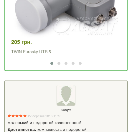
205 грн.
12
TWIN Eurosky UTP-5
SI
vasya
27 березня 2016 11:16
маленький и недорогой качественный
Достоинства:
компакность и недорогой