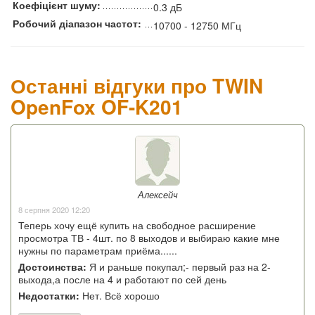
Коефіцієнт шуму:
0.3 дБ
Робочий діапазон частот:
10700 - 12750 МГц
Останні відгуки про TWIN
OpenFox OF-K201
Алексейч
8 серпня 2020 12:20
Теперь хочу ещё купить на свободное расширение
просмотра ТВ - 4шт. по 8 выходов и выбираю какие мне
нужны по параметрам приёма......
Достоинства:
Я и раньше покупал;- первый раз на 2-
выхода,а после на 4 и работают по сей день
Недостатки:
Нет. Всё хорошо