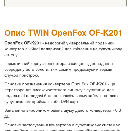
Опис TWIN OpenFox OF-K201
OpenFox OF-K201
- недорогий універсальний подвійний
конвертор лінійної поляризації для кріплення на супутникову
антену.
Герметичний корпус конвертера захищає від попадання
всередину його вологи, тим самим продовжуючи термін
служби пристрою.
Основне призначення конвертера OpenFox OF-K201 - це
перетворення високочастотного сигналу з супутника для
подальшої передачі його по коаксіальному кабелю до двох
супутниковим приймачів або DVB-карт.
Заявлений виробником рівень шуму даного конвертера - 0,3
дБ.
Основне застосування конвертора в супутникових системах
для прийому сигналу з популярних європейських супутників -