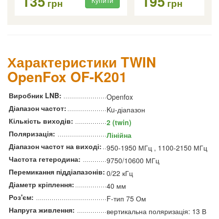
135
195
Купити
Ку
грн
грн
Характеристики TWIN
OpenFox OF-K201
Виробник LNB:
Openfox
Діапазон частот:
Ku-діапазон
Кількість виходів:
2 (twin)
Поляризація:
Лінійна
Діапазон частот на виході:
950-1950 МГц , 1100-2150 МГц
Частота гетеродина:
9750/10600 МГц
Перемикання піддіапазонів:
0/22 кГц
Діаметр кріплення:
40 мм
Роз'єм:
F-тип 75 Ом
Напруга живлення:
вертикальна поляризація: 13 В