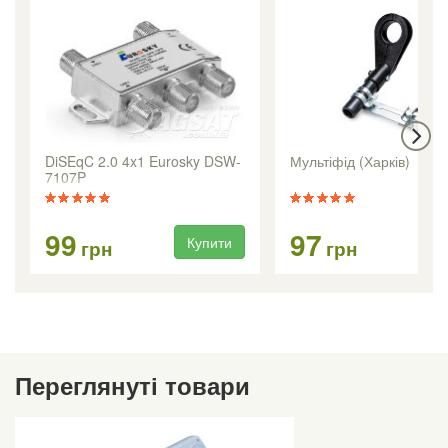
DiSEqC 2.0 4x1 Eurosky DSW-
Мультіфід (Харків)
7107P
99
97
Купити
Ку
грн
грн
Переглянуті товари