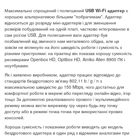
Максимально спрощений і полегшений
USB Wi-Fi адаптер
є
хорошою альтернативою більшим "побратимам". Адаптер
відноситься до розряду міні-адаптерів і для зменшення
розмірів побудований на одній платі, частково інтегрованою в
сам роз'єм USB. Для полегшення ваги адаптер був
позбавлений від звичного нам металевого обідка, але це
зовсім не вплинуло на його швидкість роботи і сумісність з
різними пристроями: на практиці він показав хорошу сумісність
ресиверами Openbox HD, Optibox HD, Amiko Alien 8900 ПК і
ноутбуками.
Як і заявлено виробником, адаптер працює відповідно до
стандартів бездротового зв'язку 802.11 b / g / n з
максимальною швидкістю до 150 Mbps, чого достатньо для
комфортної роботи в мережі або перегляду онлайн-відео, ігор
тощо За допомогою реалізованого ігрового / мультимедійного
режиму можна вести мережеву гру через будь-яку точку
доступу або в режимі точка-точка при використанні ігрових
консолей.
Хороша сумісність і показники роботи виводять цю модель
бездротового адаптера в один ряд з відомими аналогами при