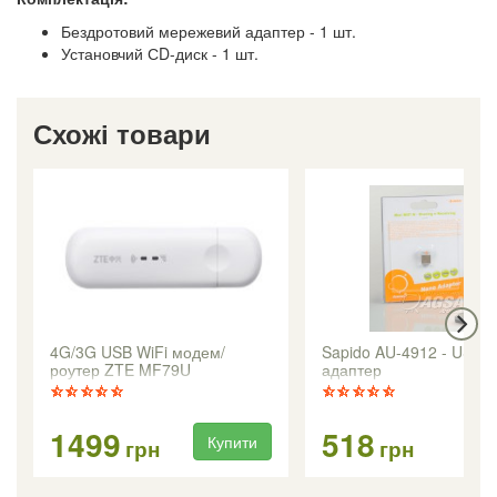
Бездротовий мережевий адаптер - 1 шт.
Установчий СD-диск - 1 шт.
Схожі товари
4G/3G USB WiFi модем/
Sapido AU-4912 - USB W
роутер ZTE MF79U
адаптер
1499
518
Купити
Ку
грн
грн