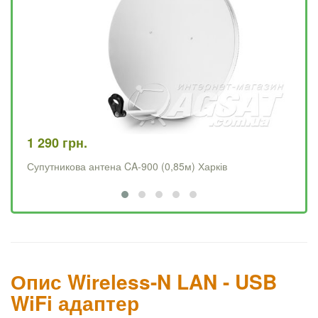
1 290 грн.
4 
Супутникова антена CA-900 (0,85м) Харків
Op
Опис Wireless-N LAN - USB
WiFi адаптер