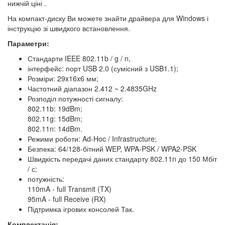
нижчій ціні .
На компакт-диску Ви можете знайти драйвера для Windows і
інструкцію зі швидкого встановлення.
Параметри:
Стандарти IEEE 802.11b / g / n,
інтерфейс: порт USB 2.0 (сумісний з USB1.1);
Розміри: 29x16x6 мм;
Частотний діапазон 2.412 ~ 2.4835GHz
Розподіл потужності сигналу:
802.11b: 19dBm;
802.11g: 15dBm;
802.11n: 14dBm.
Режими роботи: Ad-Hoc / Infrastructure;
Безпека: 64/128-бітний WEP, WPA-PSK / WPA2-PSK
Швидкість передачі даних стандарту 802.11n до 150 Мбіт
/ с;
потужність:
110mA - full Transmit (TX)
95mA - full Receive (RX)
Підтримка ігрових консолей Так.
Комплектація: