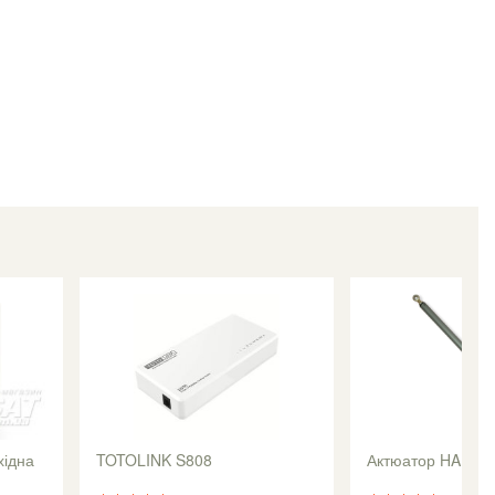
хідна
TOTOLINK S808
Актюатор HARL-3