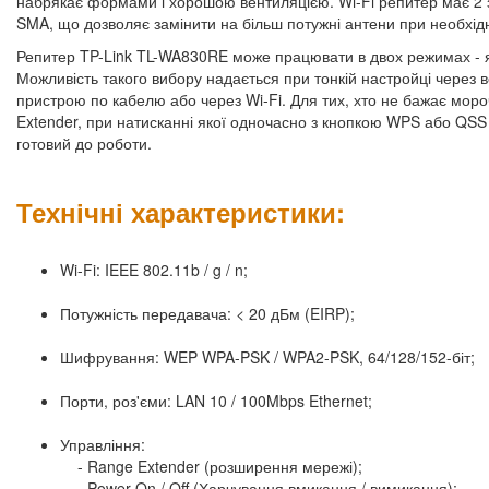
набрякає формами і хорошою вентиляцією. Wi-Fi репитер має 2 з
SMA, що дозволяє замінити на більш потужні антени при необхідн
Репитер TP-Link TL-WA830RE може працювати в двох режимах - як
Можливість такого вибору надається при тонкій настройці через
пристрою по кабелю або через Wi-Fi. Для тих, хто не бажає мор
Extender, при натисканні якої одночасно з кнопкою WPS або QSS 
готовий до роботи.
Технічні характеристики:
Wi-Fi: IEEE 802.11b / g / n;
Потужність передавача: < 20 дБм (EIRP);
Шифрування: WEP WPA-PSK / WPA2-PSK, 64/128/152-біт;
Порти, роз'єми: LAN 10 / 100Mbps Ethernet;
Управління:
- Range Extender (розширення мережі);
- Power On / Off (Харчування вмикання / вимикання);