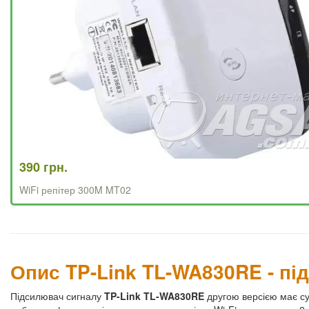
390 грн.
WiFi репітер 300M MT02
Опис TP-Link TL-WA830RE - пі
Підсилювач сигналу
TP-Link TL-WA830RE
другою версією має суч