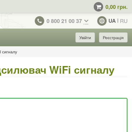
0,00 грн.
UA
RU
0 800 21 00 37
Увійти
Реєстрація
i сигналу
дсилювач WiFi сигналу