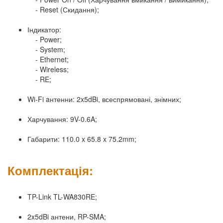
- Reset (Скидання);
Індикатор:
- Power;
- System;
- Ethernet;
- Wireless;
- RE;
Wi-Fi aнтенни: 2x5dBi, всеспрямовані, знімних;
Харчування: 9V-0.6A;
Габарити: 110.0 x 65.8 x 75.2mm;
Комплектація:
TP-Link TL-WA830RE;
2x5dBi антени, RP-SMA;