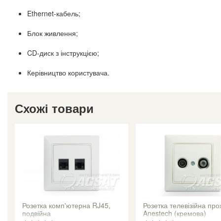
Ethernet-кабель;
Блок живлення;
CD-диск з інструкцією;
Керівництво користувача.
Схожі товари
Розетка комп'ютерна RJ45,
Розетка телевізійна про
подвійна
Anestech (кремова)