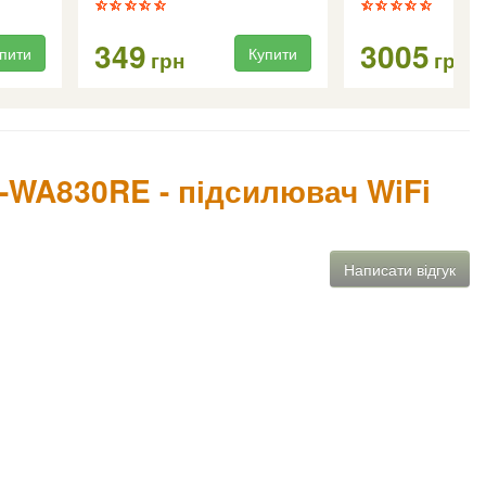
349
3005
пити
Купити
грн
грн
L-WA830RE - підсилювач WiFi
Написати відгук