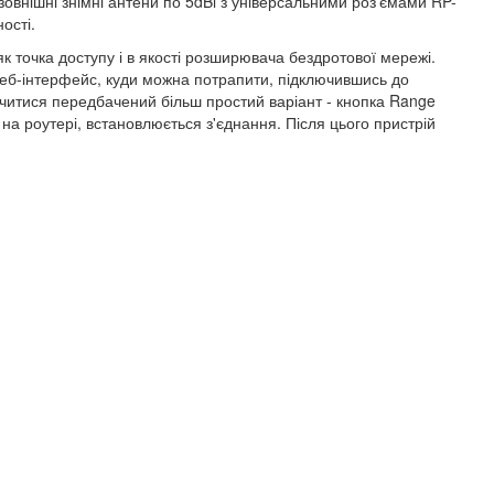
овнішні знімні антени по 5dBi з універсальними роз'ємами RP-
ості.
 точка доступу і в якості розширювача бездротової мережі.
 веб-інтерфейс, куди можна потрапити, підключившись до
очитися передбачений більш простий варіант - кнопка Range
на роутері, встановлюється з'єднання. Після цього пристрій