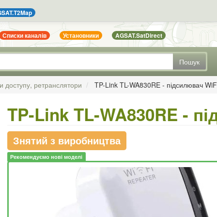
SAT.T2Map
Списки каналів
Установники
AGSAT.SatDirect
Пошук
и доступу, ретранслятори
TP-Link TL-WA830RE - підсилювач WiF
TP-Link TL-WA830RE - пі
Знятий з виробництва
Рекомендуємо нові моделі