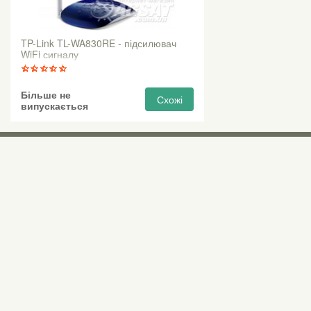
TP-Link TL-WA830RE - підсилювач
WiFi сигналу
Більше не
Схожі
випускається
Виставкові 
Київ, Правий бе
0 (800) 210 037
М «Почайна» (Пе
пр-т Степана Бан
Безкоштовно для всіх номерів по Україні
Всі контактні номери
agsat@agsat.com.ua