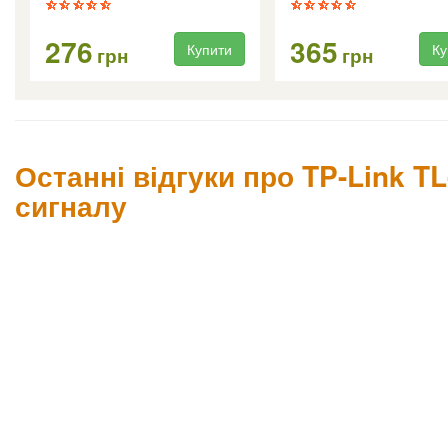
276
365
Купити
Ку
грн
грн
Останні відгуки про TP-Link T
сигналу