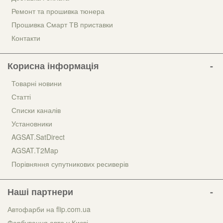
Ремонт та прошивка тюнера
Прошивка Смарт ТВ приставки
Контакти
Корисна інформація
Товарні новини
Статті
Списки каналів
Установники
AGSAT.SatDirect
AGSAT.T2Map
Порівняння супутникових ресиверів
Наші партнери
Автофарби на flip.com.ua
Фарбування авто у Києві