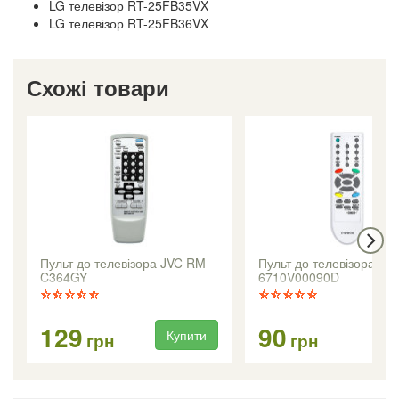
LG телевізор RT-25FB35VX
LG телевізор RT-25FB36VX
Схожі товари
Пульт до телевізора JVC RM-
Пульт до телевізора LG
C364GY
6710V00090D
129
90
Купити
Ку
грн
грн