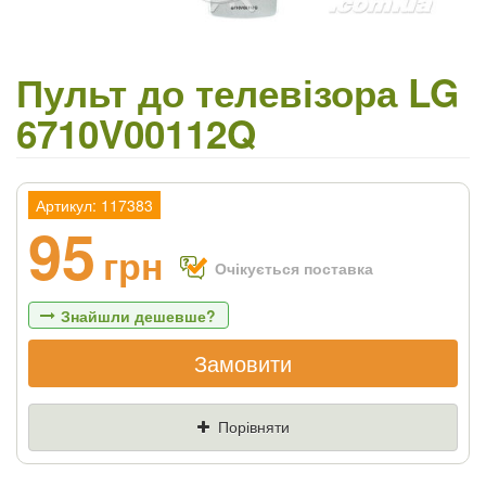
Пульт до телевізора LG
6710V00112Q
Артикул: 117383
95
грн
Очікується поставка
Знайшли дешевше?
Замовити
Якщо Ви знайдете товар дешевше - ми
знизимо ціну і подаруємо % від різниці
Порівняти
Ціна
Де знайшли (Url посилання)