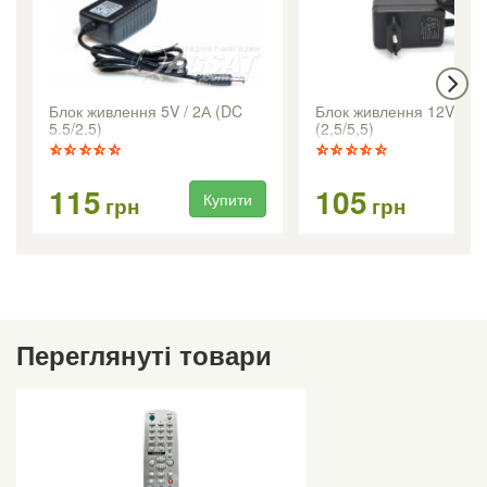
Блок живлення 5V / 2А (DC
Блок живлення 12V/1,5
5.5/2.5)
(2,5/5,5)
115
105
Купити
Ку
грн
грн
Переглянуті товари