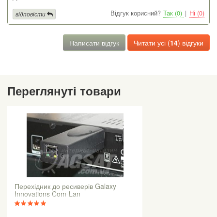
Відгук корисний?
Так (0)
|
Ні (0)
відповісти
Написати відгук
Читати усі (
14
) відгуки
Переглянуті товари
Перехідник до ресиверів Galaxy
Innovations Com-Lan