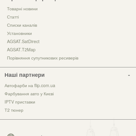
Товарні новини
Статті
Списки каналів
Установники
AGSAT.SatDirect
AGSAT.T2Map
Порівняння супутникових ресиверів
Наші партнери
Автофарби на flip.com.ua
Фарбування авто у Києві
IPTV приставки
Т2 тюнер