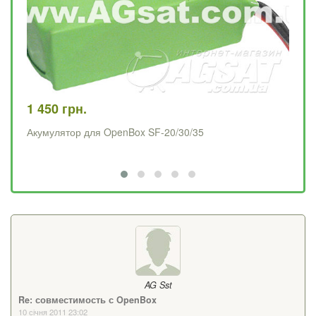
1 450 грн.
79
Акумулятор для OpenBox SF-20/30/35
Ма
AG Sst
Re: совместимость с OpenBox
10 січня 2011 23:02