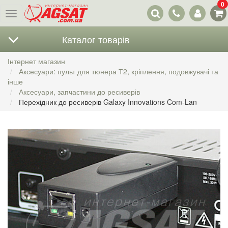
0
Наші
Меню
контакти
Каталог товарів
Інтернет магазин
Аксесуари: пульт для тюнера Т2, кріплення, подовжувачі та
інше
Аксесуари, запчастини до ресиверів
Перехідник до ресиверів Galaxy Innovations Com-Lan