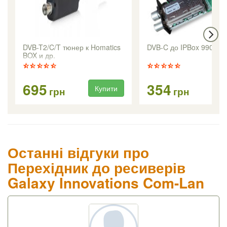
DVB-T2/C/T тюнер к Homatics
DVB-C до IPBox 9900H
BOX и др.
695
354
Купити
Ку
грн
грн
Останні відгуки про
Перехідник до ресиверів
Galaxy Innovations Com-Lan