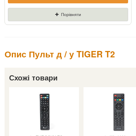
Якщо Ви знайдете товар дешевше - ми
знизимо ціну і подаруємо % від різниці
Порівняти
Ціна
Де знайшли (Url
посилання)
Ваш телефон
Опис Пульт д / у TIGER T2
Схожі товари