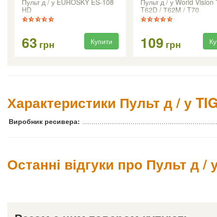
Пульт д / у EUROSKY ES-108
Пульт д / у World Vision
HD
T62D / Т62M / T70
63
109
Купити
Ку
грн
грн
Характеристики Пульт д / у TI
Виробник ресивера:
Останні відгуки про Пульт д / 