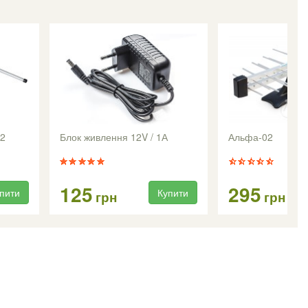
-2
Блок живлення 12V / 1А
Альфа-02
125
295
пити
Купити
грн
грн