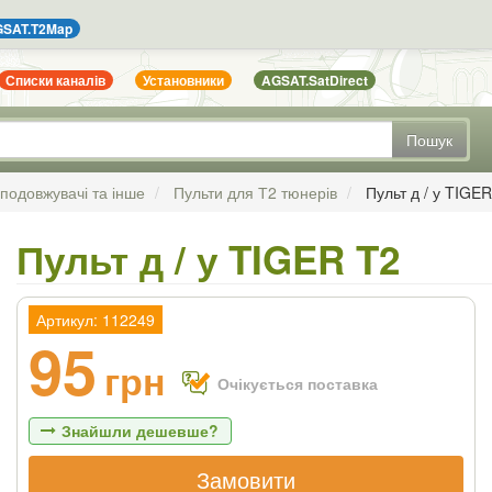
SAT.T2Map
Списки каналів
Установники
AGSAT.SatDirect
Пошук
 подовжувачі та інше
Пульти для Т2 тюнерів
Пульт д / у TIGE
Пульт д / у TIGER T2
Артикул: 112249
95
грн
Очікується поставка
Знайшли дешевше?
Замовити