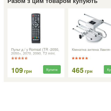
Разом з цим товаром купують
Пульт д / у Romsat (TR -2050,
Кімнатна антена Хвиля
2050+, 2070, 2090, T2 mini,
2018)
109
465
Купити
Ку
грн
грн