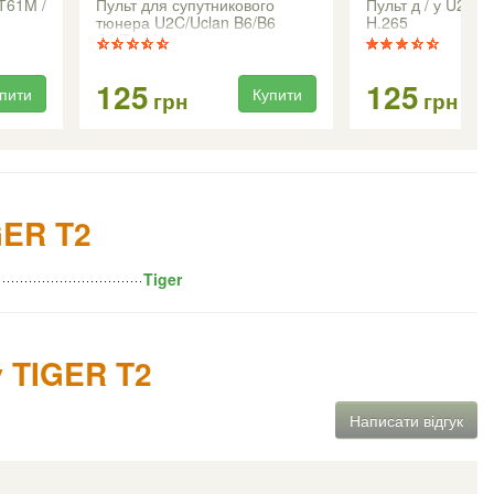
 Т61M /
Пульт для супутникового
Пульт д / у U2C /
тюнера U2C/Uclan B6/B6
H.265
CA/B6 Metal
125
125
пити
Купити
грн
грн
GER T2
Tiger
у TIGER T2
Написати відгук