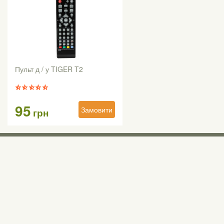
Пульт д / у TIGER T2
95
Замовити
грн
Виставкові 
Київ, Правий бе
0 (800) 210 037
М «Почайна» (Пе
пр-т Степана Бан
Безкоштовно для всіх номерів по Україні