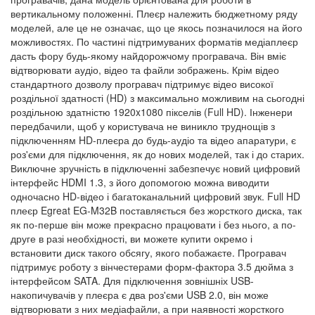
вертикальному положенні. Плеєр належить бюджетному ряду
моделей, але це не означає, що це якось позначилося на його
можливостях. По частині підтримуваних форматів медіаплеєр
дасть фору будь-якому найдорожчому програвача. Він вміє
відтворювати аудіо, відео та файли зображень. Крім відео
стандартного дозволу програвач підтримує відео високої
роздільної здатності (HD) з максимально можливим на сьогодні
роздільною здатністю 1920x1080 пікселів (Full HD). Інженери
передбачили, щоб у користувача не виникло труднощів з
підключенням HD-плеєра до будь-аудіо та відео апаратури, є
роз'єми для підключення, як до нових моделей, так і до старих.
Виключне зручність в підключенні забезпечує новий цифровий
інтерфейс HDMI 1.3, з його допомогою можна виводити
одночасно HD-відео і багатоканальний цифровий звук. Full HD
плеєр Egreat EG-M32B поставляється без жорсткого диска, так
як по-перше він може прекрасно працювати і без нього, а по-
друге в разі необхідності, ви можете купити окремо і
встановити диск такого обсягу, якого побажаєте. Програвач
підтримує роботу з вінчестерами форм-фактора 3.5 дюйма з
інтерфейсом SATA. Для підключення зовнішніх USB-
накопичувачів у плеєра є два роз'єми USB 2.0, він може
відтворювати з них медіафайли, а при наявності жорсткого