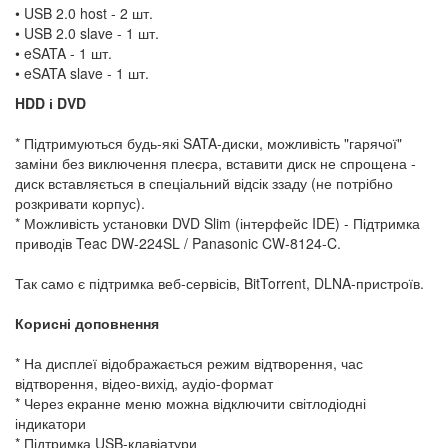
• USB 2.0 host - 2 шт.
• USB 2.0 slave - 1 шт.
• eSATA - 1 шт.
• eSATA slave - 1 шт.
HDD і DVD
* Підтримуються будь-які SATA-диски, можливість "гарячої"
заміни без виключення плеєра, вставити диск не спрощена -
диск вставляється в спеціальний відсік ззаду (не потрібно
розкривати корпус).
* Можливість установки DVD Slim (інтерфейс IDE) - Підтримка
приводів Teac DW-224SL / Panasonic CW-8124-C.
Так само є підтримка веб-сервісів, BitTorrent, DLNA-пристроїв.
Корисні доповнення
* На дисплеї відображається режим відтворення, час
відтворення, відео-вихід, аудіо-формат
* Через екранне меню можна відключити світлодіодні
індикатори
* Підтримка USB-клавіатури