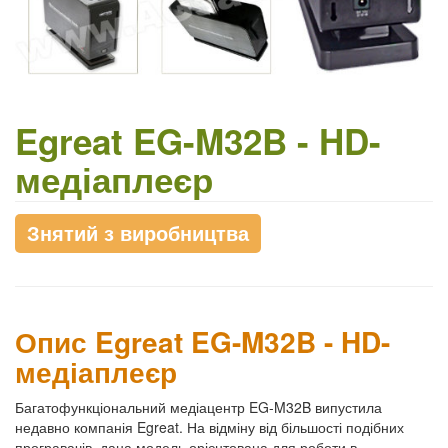
Egreat EG-M32B - HD-
медіаплеєр
Знятий з виробництва
Опис Egreat EG-M32B - HD-
медіаплеєр
Багатофункціональний медіацентр EG-M32B випустила
недавно компанія Egreat. На відміну від більшості подібних
програвачів, дана модель орієнтована для роботи в