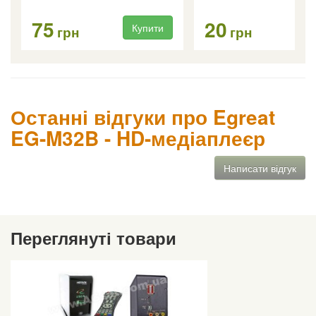
75
20
Купити
Ку
грн
грн
Останні відгуки про Egreat
EG-M32B - HD-медіаплеєр
Написати відгук
Переглянуті товари