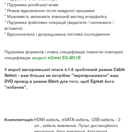
* Підтримка російської мови
* Режим відновлення після невдалої прошивки
* Можливість змінювати зовнішній вигляд інтерфейсу
* Підтримка файлових операцій (видалити / скопіювати /
вставити)
* Вдосконалена і допрацьована система охолодження.
Підтримка форматів і повна специфікація повністю повторює
специфікацію
моделі eGreat EG-M31B
У версії материнської плати v.1.6 зроблений режим Cable
Select - вам більше не потрібно "перепрошивати" ваш
DVD привід в режим Slave для того, щоб Egreat його
"побачив".
Комплектація:
HDMI-кабель, eSATA-кабель, USB-кабель - 2
шт., кабель живлення, Пульт дистанційного
керування, блок живлення, Кріплення,