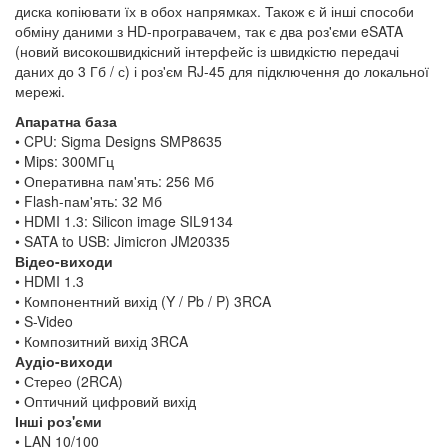
диска копіювати їх в обох напрямках. Також є й інші способи
обміну даними з HD-програвачем, так є два роз'єми eSATA
(новий високошвидкісний інтерфейс із швидкістю передачі
даних до 3 Гб / с) і роз'єм RJ-45 для підключення до локальної
мережі.
Апаратна база
• CPU: Sigma Designs SMP8635
• Mips: 300МГц
• Оперативна пам'ять: 256 Мб
• Flash-пам'ять: 32 Мб
• HDMI 1.3: Silicon image SIL9134
• SATA to USB: Jimicron JM20335
Відео-виходи
• HDMI 1.3
• Компонентний вихід (Y / Pb / P) 3RCA
• S-Video
• Композитний вихід 3RCA
Аудіо-виходи
• Стерео (2RCA)
• Оптичний цифровий вихід
Інші роз'єми
• LAN 10/100