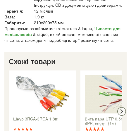
Інструкція, CD з документацією і драйверами.
Гарантія:
12 місяців
Вага:
1.9 кг
Габарити:
210х200х75 мм
Пропонуємо ознайомитися зі статтею & laquo;
Чипсети для
медіаплеєрів
& raquo; в якій описані можливості основних
чіпсетів, а також деякі подробиці історії розвитку чіпсетів.
Схожі товари
Шнур 3RCA-3RCA 1.8m
Вита пара UTP 0,5mm 
4PR, внутр. (1м)