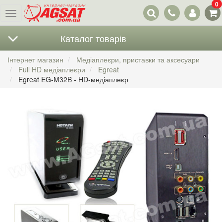
0
Наші
Меню
контакти
Каталог товарів
Інтернет магазин
Медіаплеєри, приставки та аксесуари
Full HD медіаплеєри
Egreat
Egreat EG-M32B - HD-медіаплеєр