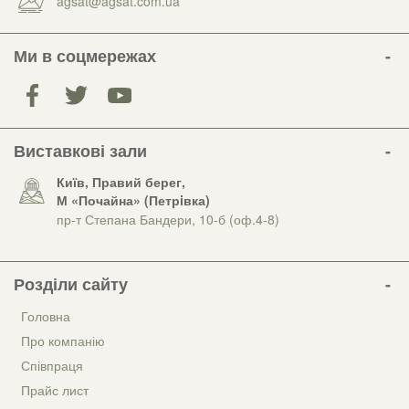
agsat@agsat.com.ua
Ми в соцмережах
Виставкові зали
Київ, Правий берег,
М «Почайна» (Петрiвка)
пр-т Степана Бандери, 10-б (оф.4-8)
Розділи сайту
Головна
Про компанію
Співпраця
Прайс лист