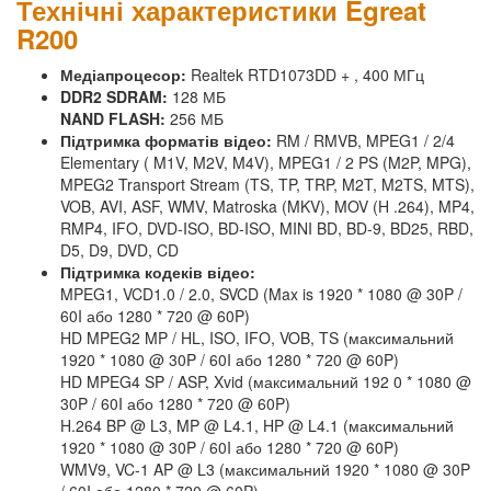
Технічні характеристики Egreat
R200
Медіапроцесор:
Realtek RTD1073DD + , 400 МГц
DDR2 SDRAM:
128 МБ
NAND FLASH:
256 МБ
Підтримка форматів відео:
RM / RMVB, MPEG1 / 2/4
Elementary ( M1V, M2V, M4V), MPEG1 / 2 PS (M2P, MPG),
MPEG2 Transport Stream (TS, TP, TRP, M2T, M2TS, MTS),
VOB, AVI, ASF, WMV, Matroska (MKV), MOV (H .264), MP4,
RMP4, IFO, DVD-ISO, BD-ISO, MINI BD, BD-9, BD25, RBD,
D5, D9, DVD, CD
Підтримка кодеків відео:
MPEG1, VCD1.0 / 2.0, SVCD (Max is 1920 * 1080 @ 30P /
60I або 1280 * 720 @ 60P)
HD MPEG2 MP / HL, ISO, IFO, VOB, TS (максимальний
1920 * 1080 @ 30P / 60I або 1280 * 720 @ 60P)
HD MPEG4 SP / ASP, Xvid (максимальний 192 0 * 1080 @
30P / 60I або 1280 * 720 @ 60P)
H.264 BP @ L3, MP @ L4.1, HP @ L4.1 (максимальний
1920 * 1080 @ 30P / 60I або 1280 * 720 @ 60P)
WMV9, VC-1 AP @ L3 (максимальний 1920 * 1080 @ 30P