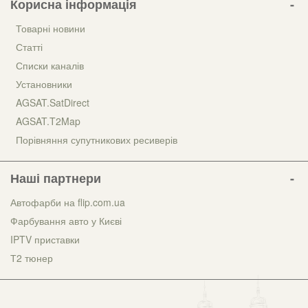
Корисна інформація
Товарні новини
Статті
Списки каналів
Установники
AGSAT.SatDirect
AGSAT.T2Map
Порівняння супутникових ресиверів
Наші партнери
Автофарби на flip.com.ua
Фарбування авто у Києві
IPTV приставки
Т2 тюнер