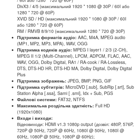
/ 60I або 1280 * 720 @ 60P)
DivX3 / 4/5 (максимальний 1920 * 1080 @ 30P / 60I або
1280 * 720 @ 60P)
XVID SD / HD (максимальний 1920 * 1080 @ 30P / 60I
або 1280 * 720 @ 60P)
RM / RMVB 8/9/10 (максимальний 1280 * 720 @ 30P)
Підтримка форматів аудіо:
AAC, M4A, MPEG audio
(MP1, MP2, MP3, MPA), WAV, OGG
Підтримка кодеків аудіо:
MPEG I layer1 / 2/3 (2-CH),
MPEG II 1/2 (Multi-Channel), LPCM, ADPCM, FLAC, AAC,
WAV, OGG, Dolby Digital, RA1 / RA-cook / RA-Lossless,
DTS, DTS-HD HR, DTS-HD MA, Dolby Digital, Dolby Digital
Plus
Підтримка зображень:
JPEG, BMP, PNG, GIF
Підтримка субтитрів:
MicroDVD [.sub], SubRip [.srt], Sub
Station Alpha [.ssa], Sami [ .smi], Idx + Sub, PGS
Файлові системи:
FAT32, NTFS
Максимальна роздільна здатність:
Full HD
(1920x1080)
Входи і виходи:
Відеовиходи: HDMI v1.3 1080p output (дозвіл: 480P, 576P,
720P @ 50Hz, 720P @ 60Hz, 1080I @ 50Hz, 1080I @
60Hz, 1080P @ 50Hz, 1080P @ 60Hz);