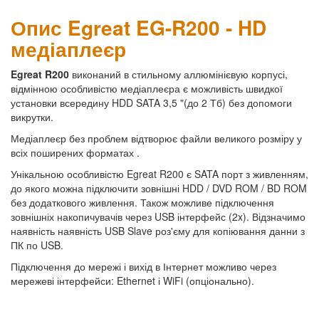
Опис Egreat EG-R200 - HD
медіаплеєр
Egreat R200
виконаний в стильному аллюмінієвую корпусі,
відмінною особливістю медіаплеєра є можливість швидкої
установки всередину HDD SATA 3,5 "(до 2 Тб) без допомоги
викрутки.
Медіаплеєр без проблем відтворює файли великого розміру у
всіх поширених форматах .
Унікальною особливістю Egreat R200 є SATA порт з живленням,
до якого можна підключити зовнішні HDD / DVD ROM / BD ROM
без додаткового живлення. Також можливе підключення
зовнішніх накопичувачів через USB інтерфейс (2x). Відзначимо
наявність наявність USB Slave роз'єму для копіювання данни з
ПК по USB.
Підключення до мережі і вихід в Інтернет можливо через
мережеві інтерфейси: Ethernet і WiFi (опціонально).