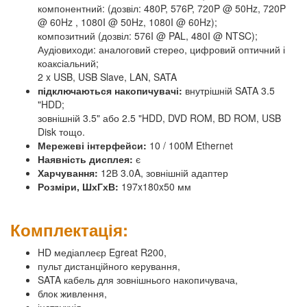
компонентний: (дозвіл: 480P, 576P, 720P @ 50Hz, 720P
@ 60Hz , 1080I @ 50Hz, 1080I @ 60Hz);
композитний (дозвіл: 576I @ PAL, 480I @ NTSC);
Аудіовиходи: аналоговий стерео, цифровий оптичний і
коаксіальний;
2 x USB, USB Slave, LAN, SATA
підключаються накопичувачі:
внутрішній SATA 3.5
"HDD;
зовнішній 3.5" або 2.5 "HDD, DVD ROM, BD ROM, USB
Disk тощо.
Мережеві інтерфейси:
10 / 100M Ethernet
Наявність дисплея:
є
Харчування:
12В 3.0A, зовнішній адаптер
Розміри, ШхГхВ:
197x180x50 мм
Комплектація:
HD медіаплеєр Egreat R200,
пульт дистанційного керування,
SATA кабель для зовнішнього накопичувача,
блок живлення,