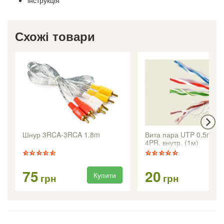
інструкція
Схожі товари
Шнур 3RCA-3RCA 1.8m
Вита пара UTP 0,5mm 
4PR, внутр. (1м)
75
20
Купити
Ку
грн
грн