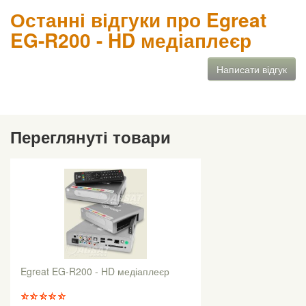
Останні відгуки про Egreat
EG-R200 - HD медіаплеєр
Написати відгук
Переглянуті товари
Egreat EG-R200 - HD медіаплеєр