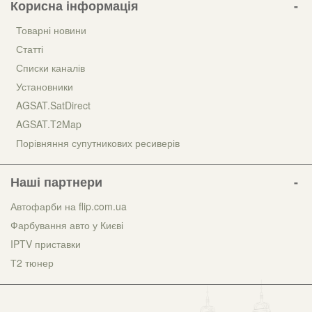
Корисна інформація
Товарні новини
Статті
Списки каналів
Установники
AGSAT.SatDirect
AGSAT.T2Map
Порівняння супутникових ресиверів
Наші партнери
Автофарби на flip.com.ua
Фарбування авто у Києві
IPTV приставки
Т2 тюнер