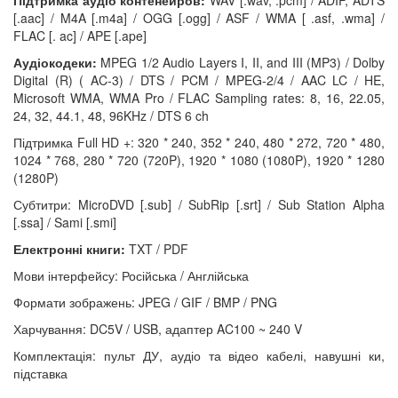
Підтримка аудіо контенейров:
WAV [.wav, .pcm] / ADIF, ADTS
[.aac] / M4A [.m4a] / OGG [.ogg] / ASF / WMA [ .asf, .wma] /
FLAC [. ac] / APE [.ape]
Аудіокодеки:
MPEG 1/2 Audio Layers I, II, and III (MP3) / Dolby
Digital (R) ( AC-3) / DTS / PCM / MPEG-2/4 / AAC LC / HE,
Microsoft WMA, WMA Pro / FLAC Sampling rates: 8, 16, 22.05,
24, 32, 44.1, 48, 96KHz / DTS 6 ch
Підтримка Full HD +: 320 * 240, 352 * 240, 480 * 272, 720 * 480,
1024 * 768, 280 * 720 (720P), 1920 * 1080 (1080P), 1920 * 1280
(1280P)
Субтитри: MicroDVD [.sub] / SubRip [.srt] / Sub Station Alpha
[.ssa] / Sami [.smi]
Електронні книги:
TXT / PDF
Мови інтерфейсу: Російська / Англійська
Формати зображень: JPEG / GIF / BMP / PNG
Харчування: DC5V / USB, адаптер AC100 ~ 240 V
Комплектація: пульт ДУ, аудіо та відео кабелі, навушні ки,
підставка