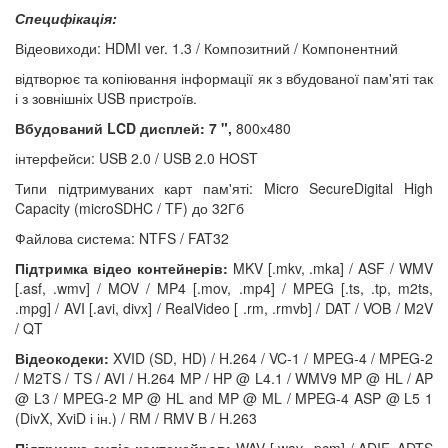
Специфікація:
Відеовиходи: HDMI ver. 1.3 / Композитний / Компонентний
відтворює та копіювання інформації як з вбудованої пам'яті так
і з зовнішніх USB пристроїв.
Вбудований LCD дисплей: 7 ",
800х480
інтерфейси: USB 2.0 / USB 2.0 HOST
Типи підтримуваних карт пам'яті: Micro SecureDigital High
Capacity (microSDHC / TF) до 32Гб
Файлова система: NTFS / FAT32
Підтримка відео контейнерів:
MKV [.mkv, .mka] / ASF / WMV
[.asf, .wmv] / MOV / MP4 [.mov, .mp4] / MPEG [.ts, .tp, m2ts,
.mpg] / AVI [.avi, divx] / RealVideo [ .rm, .rmvb] / DAT / VOB / M2V
/ QT
Відеокодеки:
XVID (SD, HD) / H.264 / VC-1 / MPEG-4 / MPEG-2
/ M2TS / TS / AVI / H.264 MP / HP @ L4.1 / WMV9 MP @ HL / AP
@ L3 / MPEG-2 MP @ HL and MP @ ML / MPEG-4 ASP @ L5 1
(DivX, XviD і ін.) / RM / RMV B / H.263