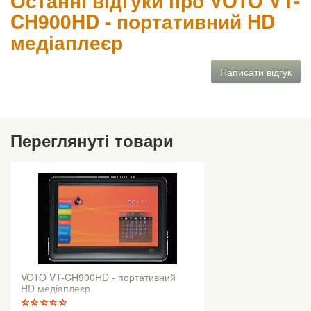
Останні відгуки про VOTO VT-
CH900HD - портативний HD
медіаплеєр
Написати відгук
Переглянуті товари
VOTO VT-CH900HD - портативний
HD медіаплеєр