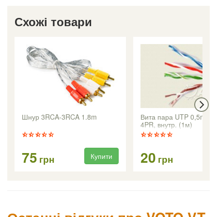
Схожі товари
Шнур 3RCA-3RCA 1.8m
Вита пара UTP 0,5mm 
4PR, внутр. (1м)
75
20
Купити
Ку
грн
грн