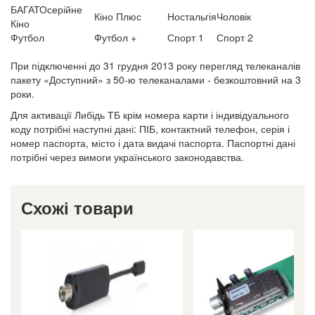
БАГАТОсерійне
Кіно Плюс
Ностальгія
Чоловік
Кіно
Футбол
Футбол +
Спорт 1
Спорт 2
При підключенні до 31 грудня 2013 року перегляд телеканалів
пакету «Доступний» з 50-ю телеканалами - безкоштовний на 3
роки.
Для активації Либідь ТБ крім номера карти і індивідуального
коду потрібні наступні дані: ПІБ, контактний телефон, серія і
номер паспорта, місто і дата видачі паспорта. Паспортні дані
потрібні через вимоги українського законодавства.
Схожі товари