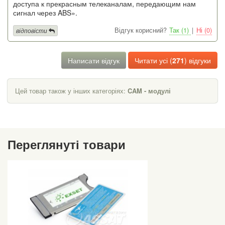
доступа к прекрасным телеканалам, передающим нам
сигнал через ABS».
Відгук корисний?
Так (1)
|
Ні (0)
відповісти
Написати відгук
Читати усі (
271
) відгуки
Цей товар також у інших категоріях:
CAM - модулі
Переглянуті товари