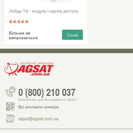
Либідь ТБ - модуль і картка доступу
Більше не
Схожі
випускається
0 (800) 210 037
Безкоштовно для всіх номерів по Україні
Всі контактні номери
agsat@agsat.com.ua