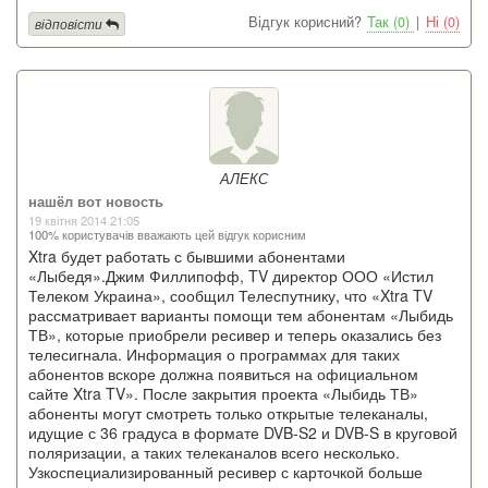
Відгук корисний?
Так (0)
|
Ні (0)
відповісти
АЛЕКС
нашёл вот новость
19 квітня 2014 21:05
100% користувачів вважають цей відгук корисним
Xtra будет работать с бывшими абонентами
«Лыбедя».Джим Филлипофф, TV директор ООО «Истил
Телеком Украина», сообщил Телеспутнику, что «Xtra TV
рассматривает варианты помощи тем абонентам «Лыбидь
ТВ», которые приобрели ресивер и теперь оказались без
телесигнала. Информация о программах для таких
абонентов вскоре должна появиться на официальном
сайте Xtra TV». После закрытия проекта «Лыбидь ТВ»
абоненты могут смотреть только открытые телеканалы,
идущие с 36 градуса в формате DVB-S2 и DVB-S в круговой
поляризации, а таких телеканалов всего несколько.
Узкоспециализированный ресивер с карточкой больше