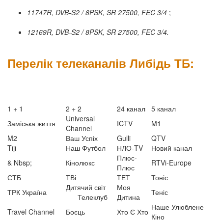
11747R, DVB-S2 / 8PSK, SR 27500, FEC 3/4
;
12169R, DVB-S2 / 8PSK, SR 27500, FEC 3/4.
Перелік телеканалів Либідь ТБ:
1 + 1
2 + 2
24 канал
5 канал
Universal
Заміська життя
ICTV
M1
Channel
M2
Ваш Успіх
Gulli
QTV
Tiji
Наш Футбол
НЛО-TV
Новий канал
Плюс-
& Nbsp;
Кінолюкс
RTVi-Europe
Плюс
СТБ
ТВі
ТЕТ
Тоніс
Дитячий світ
Моя
ТРК Україна
Теніс
Телеклуб
Дитина
Наше Улюблене
Travel Channel
Боєць
Хто Є Хто
Кіно