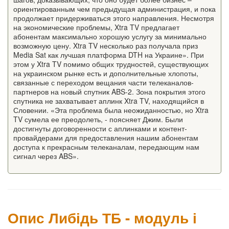
ориентированным чем предыдущая администрация, и пока
продолжает придерживаться этого направления. Несмотря
на экономические проблемы, Xtra TV предлагает
абонентам максимально хорошую услугу за минимально
возможную цену. Xtra TV несколько раз получала приз
Media Sat как лучшая платформа DTH на Украине». При
этом у Xtra TV помимо общих трудностей, существующих
на украинском рынке есть и дополнительные хлопоты,
связанные с переходом вещания части телеканалов-
партнеров на новый спутник ABS-2. Зона покрытия этого
спутника не захватывает аплинк Xtra TV, находящийся в
Словении. «Эта проблема была неожиданностью, но Xtra
TV сумела ее преодолеть, - поясняет Джим. Были
достигнуты договоренности с аплинками и контент-
провайдерами для предоставления нашим абонентам
доступа к прекрасным телеканалам, передающим нам
сигнал через ABS».
Опис Либідь ТБ - модуль і