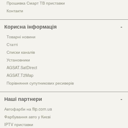
Прошивка Смарт ТВ приставки
Контакти
Корисна інформація
Товарні новини
Статті
Списки каналів
Установники
AGSAT.SatDirect
AGSAT.T2Map
Порівняння супутникових ресиверів
Наші партнери
Автофарби на flip.com.ua
Фарбування авто у Києві
IPTV приставки