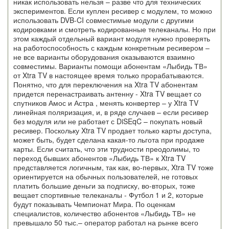
никак использовать нельзя – разве что для технических
экспериментов. Если куплен ресивер с модулем, то можно
использовать DVB-CI совместимые модули с другими
кодировками и смотреть кодированные телеканалы. Но при
этом каждый отдельный вариант модуля нужно проверять
на работоспособность с каждым конкретным ресивером –
не все варианты оборудования оказываются взаимно
совместимы. Варианты помощи абонентам «Лыбидь ТВ»
от Xtra TV в настоящее время только прорабатываются.
Понятно, что для переключения на Xtra TV абонентам
придется перенастраивать антенну - Xtra TV вещает со
спутников Амос и Астра , менять конвертер – у Xtra TV
линейная поляризация, и, в ряде случаев – если ресивер
без модуля или не работает с DiSEqC – покупать новый
ресивер. Поскольку Xtra TV продает только карты доступа,
может быть, будет сделана какая-то льгота при продаже
карты. Если считать, что эти трудности преодолимы, то
переход бывших абонентов «Лыбидь ТВ» к Xtra TV
представляется логичным, так как, во-первых, Xtra TV тоже
ориентируется на обычных пользователей, не готовых
платить большие деньги за подписку, во-вторых, тоже
вещает спортивные телеканалы - Футбол 1 и 2, которые
будут показывать Чемпионат Мира. По оценкам
специалистов, количество абонентов «Лыбидь ТВ» не
превышало 50 тыс.– оператор работал на рынке всего