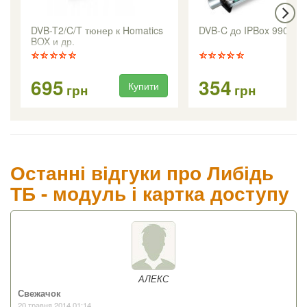
DVB-T2/C/T тюнер к Homatics
DVB-C до IPBox 9900H
BOX и др.
695
354
Купити
Ку
грн
грн
Останні відгуки про Либідь
ТБ - модуль і картка доступу
АЛЕКС
Свежачок
20 травня 2014 01:14