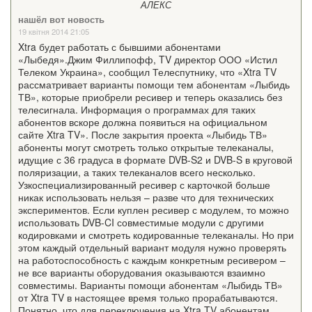
АЛЕКС
нашёл вот новость
19 квітня 2014 21:05
Xtra будет работать с бывшими абонентами
«Лыбедя».Джим Филлипофф, TV директор ООО «Истил
Телеком Украина», сообщил Телеспутнику, что «Xtra TV
рассматривает варианты помощи тем абонентам «Лыбидь
ТВ», которые приобрели ресивер и теперь оказались без
телесигнала. Информация о программах для таких
абонентов вскоре должна появиться на официальном
сайте Xtra TV». После закрытия проекта «Лыбидь ТВ»
абоненты могут смотреть только открытые телеканалы,
идущие с 36 градуса в формате DVB-S2 и DVB-S в круговой
поляризации, а таких телеканалов всего несколько.
Узкоспециализированный ресивер с карточкой больше
никак использовать нельзя – разве что для технических
экспериментов. Если куплен ресивер с модулем, то можно
использовать DVB-CI совместимые модули с другими
кодировками и смотреть кодированные телеканалы. Но при
этом каждый отдельный вариант модуля нужно проверять
на работоспособность с каждым конкретным ресивером –
не все варианты оборудования оказываются взаимно
совместимы. Варианты помощи абонентам «Лыбидь ТВ»
от Xtra TV в настоящее время только прорабатываются.
Понятно, что для переключения на Xtra TV абонентам