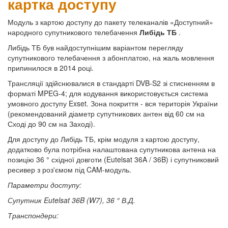
картка доступу
Модуль з картою доступу до пакету телеканалів «Доступний»
народного супутникового телебачення
Либідь ТБ
.
Либідь ТБ був найдоступнішим варіантом перегляду
супутникового телебачення з абонплатою, на жаль мовлення
припинилося в 2014 році.
Трансляції здійснювалися в стандарті DVB-S2 зі стисненням в
форматі MPEG-4; для кодування використовується система
умовного доступу Exset. Зона покриття - вся територія України
(рекомендований діаметр супутникових антен від 60 см на
Сході до 90 см на Заході).
Для доступу до Либідь ТБ, крім модуля з картою доступу,
додатково була потрібна налаштована супутникова антена на
позицію 36 ° східної довготи (Eutelsat 36A / 36B) і супутниковий
ресивер з роз'ємом під CAM-модуль.
Параметри доступу:
Супутник Eutelsat 36B (W7), 36 ° В.Д.
Транспондери: