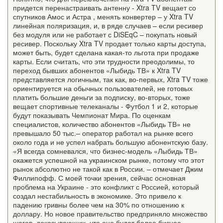
придется перенастраивать антенну - Xtra TV вещает со
спутников Амос и Астра , менять конвертер – у Xtra TV
линейная поляризация, и, в ряде случаев – если ресивер
без модуля или не работает с DiSEqC – покупать новый
ресивер. Поскольку Xtra TV продает только карты доступа,
может быть, будет сделана какая-то льгота при продаже
карты. Если считать, что эти трудности преодолимы, то
переход бывших абонентов «Лыбидь ТВ» к Xtra TV
представляется логичным, так как, во-первых, Xtra TV тоже
ориентируется на обычных пользователей, не готовых
платить большие деньги за подписку, во-вторых, тоже
вещает спортивные телеканалы - Футбол 1 и 2, которые
будут показывать Чемпионат Мира. По оценкам
специалистов, количество абонентов «Лыбидь ТВ» не
превышало 50 тыс.– оператор работал на рынке всего
около года и не успел набрать большую абонентскую базу.
«Я всегда сомневался, что бизнес-модель «Лыбидь ТВ»
окажется успешной на украинском рынке, потому что этот
рынок абсолютно не такой как в России. – отмечает Джим
Филлипофф. С моей точки зрения, сейчас основная
проблема на Украине - это конфликт с Россией, который
создал нестабильность в экономике. Это привело к
падению гривны более чем на 30% по отношению к
доллару. Но новое правительство предприняло множество
шагов, доказывающих, что оно будет более бизнес –