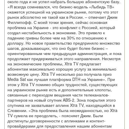
около года и не успел набрать большую абонентскую базу.
«Я всегда сомневался, что бизнес-модель «Лыбидь ТВ»
окажется успешной на украинском рынке, потому что этот
рынок абсолютно не такой как в России. – отмечает Джим
Филлипофф. С моей точки зрения, сейчас основная
проблема на Украине - это конфликт с Россией, который
создал нестабильность в экономике. Это привело к
падению гривны более чем на 30% по отношению к
доллару. Но новое правительство предприняло множество
шагов, доказывающих, что оно будет более бизнес –
ориентированным чем предыдущая администрация, и пока
продолжает придерживаться этого направления. Несмотря
на экономические проблемы, Xtra TV предлагает
абонентам максимально хорошую услугу за минимально
возможную цену. Xtra TV несколько раз получала приз
Media Sat как лучшая платформа DTH на Украине». При
этом у Xtra TV помимо общих трудностей, существующих
на украинском рынке есть и дополнительные хлопоты,
связанные с переходом вещания части телеканалов-
партнеров на новый спутник ABS-2. Зона покрытия этого
спутника не захватывает аплинк Xtra TV, находящийся в
Словении. «Эта проблема была неожиданностью, но Xtra
TV сумела ее преодолеть, - поясняет Джим. Были
достигнуты договоренности с аплинками и контент-
провайдерами для предоставления нашим абонентам