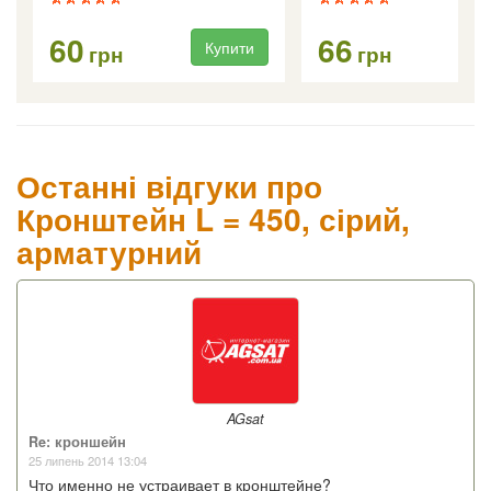
60
66
Купити
Ку
грн
грн
Останні відгуки про
Кронштейн L = 450, сірий,
арматурний
AGsat
Re: кроншейн
25 липень 2014 13:04
Что именно не устраивает в кронштейне?