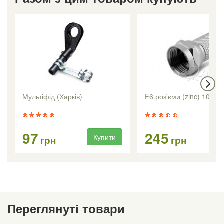
Мультіфід (Харків)
F6 роз'єми (zinc) 100 шт
97
245
Купити
Ку
грн
грн
Переглянуті товари