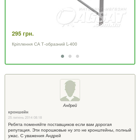
295 грн.
27
Кріплення СА Т-образний L-400
Кр
Андрей
кроншейн
25 липень 2014 08:18
Ребята поменяйте поставщиков если вам дорогая
репутация. Эти порошковые ну это не кронштейны, полный
ужас. С уважения Андрей