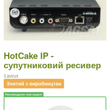
HotCake IP -
супутниковий ресивер
1
відгук
Знятий з виробництва
Рекомендуємо нові моделі