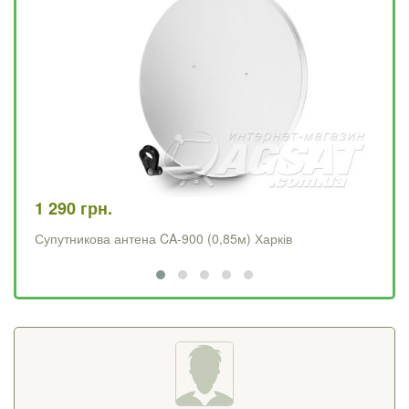
1 290 грн.
4 
Супутникова антена CA-900 (0,85м) Харків
Op