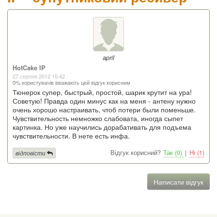
april
HotCake IP
27 серпня 2012 15:42
0% користувачів вважають цей відгук корисним
Тюнерок супер, быстрый, простой, шарик крутит на ура!
Советую! Правда один минус как на меня - антену нужно
очень хорошо настраивать, чтоб потери были поменьше.
Чувствительность немножко слабовата, иногда сыпет
картинка. Но уже научились дорабативать для подъема
чувствительности. В нете есть инфа.
Відгук корисний?
Так (0)
|
Ні (1)
відповісти
Написати відгук