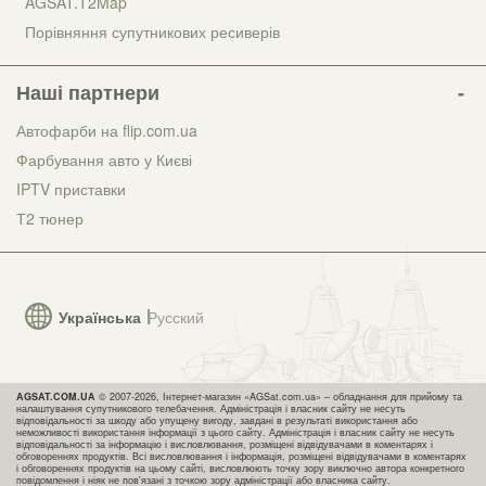
AGSAT.T2Map
Порівняння супутникових ресиверів
Наші партнери
Автофарби на flip.com.ua
Фарбування авто у Києві
IPTV приставки
Т2 тюнер
Українська
Русский
AGSAT.COM.UA
© 2007-2026, Інтернет-магазин «AGSat.com.ua» – обладнання для прийому та
налаштування супутникового телебачення. Адміністрація і власник сайту не несуть
відповідальності за шкоду або упущену вигоду, завдані в результаті використання або
неможливості використання інформації з цього сайту. Адміністрація і власник сайту не несуть
відповідальності за інформацію і висловлювання, розміщені відвідувачами в коментарях і
обговореннях продуктів. Всі висловлювання і інформація, розміщені відвідувачами в коментарях
і обговореннях продуктів на цьому сайті, висловлюють точку зору виключно автора конкретного
повідомлення і ніяк не пов'язані з точкою зору адміністрації або власника сайту.