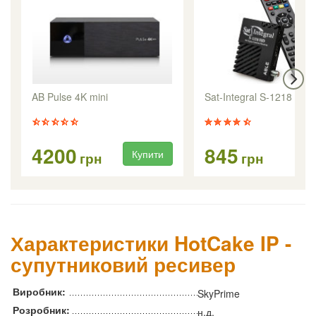
AB Pulse 4K mini
Sat-Integral S-1218 HD 
4200
845
Купити
Ку
грн
грн
Характеристики HotCake IP -
супутниковий ресивер
Виробник:
SkyPrime
Розробник:
н.д.