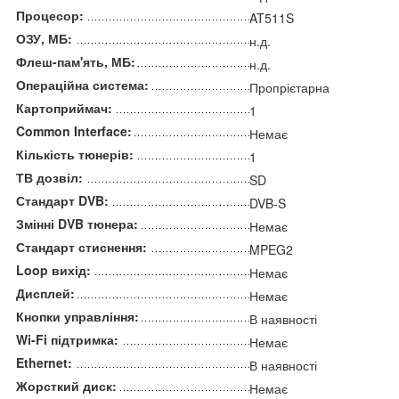
Процесор:
AT511S
ОЗУ, МБ:
н.д.
Флеш-пам'ять, МБ:
н.д.
Операційна система:
Пропрієтарна
Картоприймач:
1
Common Interface:
Немає
Кількість тюнерів:
1
ТВ дозвіл:
SD
Стандарт DVB:
DVB-S
Змінні DVB тюнера:
Немає
Стандарт стиснення:
MPEG2
Loop вихід:
Немає
Дисплей:
Немає
Кнопки управління:
В наявності
Wi-Fi підтримка:
Немає
Ethernet:
В наявності
Жорсткий диск:
Немає