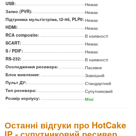
USB:
Немає
Запис (PVR):
Немає
Підтримка мультістріма, t2-mi, PLP0:
Немає
HDMI:
Немає
RCA composite:
В наявності
SCART:
Немає
S / PDIF:
Немає
RS-232:
В наявності
Охолодження ресивера:
Пасивне
Блок живлення:
Зовнішній
Пульт ДУ:
Стандартний
Тип ресивера:
Супутниковий
Розмір корпусу:
Міні
Останні відгуки про HotCake
IP - супутниковий ресивер