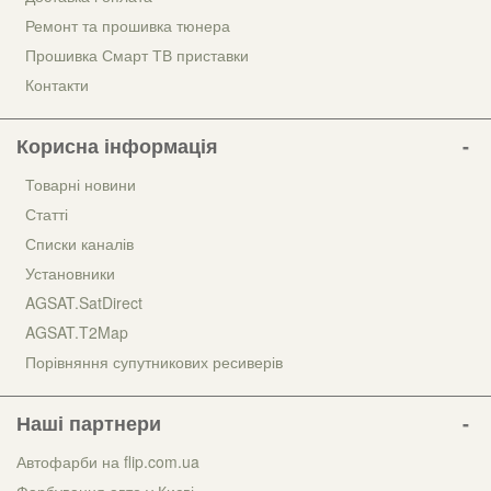
Ремонт та прошивка тюнера
Прошивка Смарт ТВ приставки
Контакти
Корисна інформація
Товарні новини
Статті
Списки каналів
Установники
AGSAT.SatDirect
AGSAT.T2Map
Порівняння супутникових ресиверів
Наші партнери
Автофарби на flip.com.ua
Фарбування авто у Києві