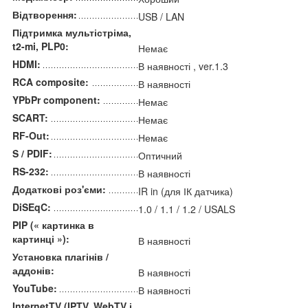
Відтворення:
USB / LAN
Підтримка мультістріма,
t2-mi, PLP0:
Немає
HDMI:
В наявності , ver.1.3
RCA composite:
В наявності
YPbPr component:
Немає
SCART:
Немає
RF-Out:
Немає
S / PDIF:
Оптичний
RS-232:
В наявності
Додаткові роз'єми:
IR in (для ІК датчика)
DiSEqC:
1.0 / 1.1 / 1.2 / USALS
PIP (« картинка в
картинці »):
В наявності
Установка плагінів /
аддонів:
В наявності
YouTube:
В наявності
InternetTV (IPTV, WebTV і