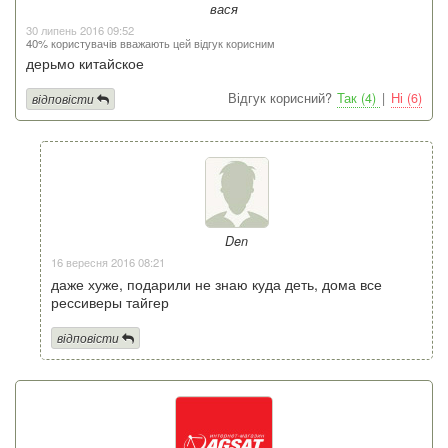
вася
30 липень 2016 09:52
40% користувачів вважають цей відгук корисним
дерьмо китайское
Відгук корисний?
Так (4)
|
Ні (6)
відповісти
Den
16 вересня 2016 08:21
даже хуже, подарили не знаю куда деть, дома все
рессиверы тайгер
відповісти