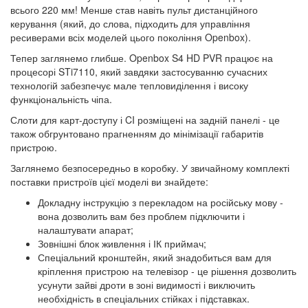
всього 220 мм! Менше став навіть пульт дистанційного
керування (який, до слова, підходить для управління
ресиверами всіх моделей цього покоління Openbox).
Тепер заглянемо глибше. Openbox S4 HD PVR працює на
процесорі STi7110, який завдяки застосуванню сучасних
технологій забезпечує мале тепловиділення і високу
функціональність чіпа.
Слоти для карт-доступу і CI розміщені на задній панелі - це
також обгрунтовано прагненням до мінімізації габаритів
пристрою.
Заглянемо безпосередньо в коробку. У звичайному комплекті
поставки пристроїв цієї моделі ви знайдете:
Докладну інструкцію з перекладом на російську мову -
вона дозволить вам без проблем підключити і
налаштувати апарат;
Зовнішні блок живлення і ІК приймач;
Спеціальний кронштейн, який знадобиться вам для
кріплення пристрою на телевізор - це рішення дозволить
усунути зайві дроти в зоні видимості і виключить
необхідність в спеціальних стійках і підставках.