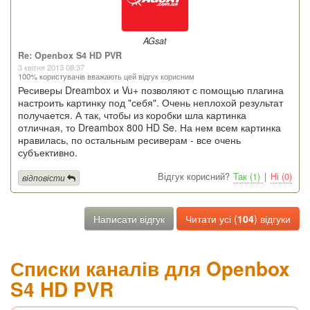
AGsat
Re: Openbox S4 HD PVR
3 квітня 2013 08:37
100% користувачів вважають цей відгук корисним
Ресиверы Dreambox и Vu+ позволяют с помощью плагина
настроить картинку под "себя". Очень неплохой результат
получается. А так, чтобы из коробки шла картинка
отличная, то Dreambox 800 HD Se. На нем всем картинка
нравилась, по остальным ресиверам - все очень
субъективно.
Відгук корисний?
Так (1)
|
Ні (0)
відповісти
Написати відгук
Читати усі (
104
) відгуки
Списки каналів для Openbox
S4 HD PVR