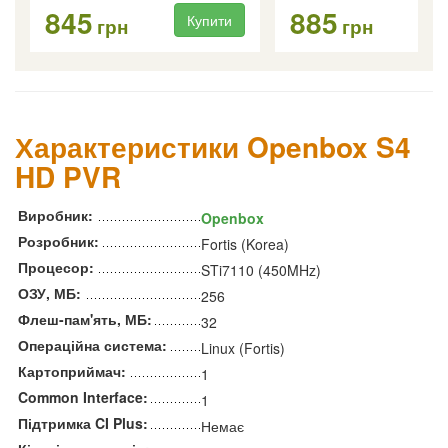
845
885
Купити
Ку
грн
грн
Характеристики Openbox S4
HD PVR
Виробник:
Openbox
Розробник:
Fortis (Korea)
Процесор:
STi7110 (450MHz)
ОЗУ, МБ:
256
Флеш-пам'ять, МБ:
32
Операційна система:
Linux (Fortis)
Картоприймач:
1
Common Interface:
1
Підтримка CI Plus:
Немає