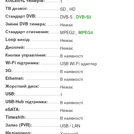
Кількість тюнерів:
1
ТВ дозвіл:
SD , HD
Стандарт DVB:
DVB-S ,
DVB-S2
Змінні DVB тюнера:
Немає
Стандарт стиснення:
MPEG2 ,
MPEG4
Loop вихід:
Немає
Дисплей:
Немає
Кнопки управління:
В наявності
Wi-Fi підтримка:
USB Wi-Fi адаптер
3G:
В наявності
Ethernet:
В наявності
Жорсткий диск:
Немає
USB:
1
USB-Hub підтримка:
В наявності
eSATA:
Немає
Timeshift:
В наявності
Запис (PVR):
USB / LAN
Медіаплеєр:
Хороший