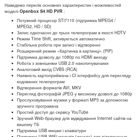
Наведемо перелік основних характеристик і можливостей
моделі
Openbox S4 HD PVR
:
Потужний процесор STi7110 (підтримка MPEG4 /
MPEG2, HD / SD)
Запис одночасно до трьох телепрограм в якості HDTV
Режим Time Shift, активуються автоматично
Стабільна робота при записі і відтворенні
Розширений режим «Картинка в картинці» (PIP)
Підтримка дозволу до 1080p по HDMI виходу
Робота з зовнішніми USB 2.0 накопичувачами
Аналоговий вихід CVBS (RCA)
Наявність картоприймача і CI інтерфейсу для перегляду
кодованих телепрограм
Відтворення форматів AVI, MKV
Перегляд фотографій JPEG у високому дозволі до 1080p
Прослуховування музики у форматі MP3 за допомогою
зручного програвача
Простий доступ до сервісу YouTube
Зручний Web-браузер для відвідування Internet сайтів на
вашому ТБ
Підтримка USB мишки і клавіатури
Підтримка USB-WiFi модулів (донгла) для підключення