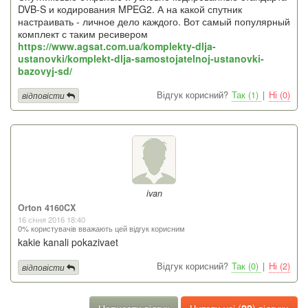
DVB-S и кодирования MPEG2. А на какой спутник
настраивать - личное дело каждого. Вот самый популярный
комплект с таким ресивером
https://www.agsat.com.ua/komplekty-dlja-
ustanovki/komplekt-dlja-samostojatelnoj-ustanovki-
bazovyj-sd/
Відгук корисний?
Так (1)
|
Ні (0)
відповісти
ivan
Orton 4160CX
16 січня 2016 18:40
0% користувачів вважають цей відгук корисним
kakie kanali pokazivaet
Відгук корисний?
Так (0)
|
Ні (2)
відповісти
Написати відгук
Читати усі (
22
) відгуки