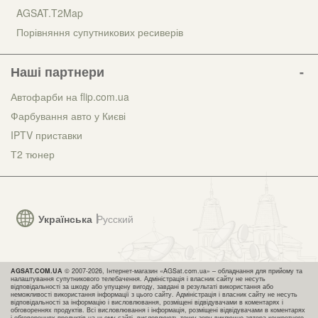
AGSAT.T2Map
Порівняння супутникових ресиверів
Наші партнери
Автофарби на flip.com.ua
Фарбування авто у Києві
IPTV приставки
Т2 тюнер
Українська
Русский
AGSAT.COM.UA
© 2007-2026, Інтернет-магазин «AGSat.com.ua» – обладнання для прийому та
налаштування супутникового телебачення. Адміністрація і власник сайту не несуть
відповідальності за шкоду або упущену вигоду, завдані в результаті використання або
неможливості використання інформації з цього сайту. Адміністрація і власник сайту не несуть
відповідальності за інформацію і висловлювання, розміщені відвідувачами в коментарях і
обговореннях продуктів. Всі висловлювання і інформація, розміщені відвідувачами в коментарях
і обговореннях продуктів на цьому сайті, висловлюють точку зору виключно автора конкретного