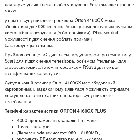
для користувача і легке в обслуговуванні багатомовне екранне
меню.
у пам'яті супутникового ресивера Orton 4160CX може
зберігатися до 4000 каналів. Ресивер комплектується пультом
дистанційного керування (з батарейками). Різноманітні
можливості підключення роблять приймач
багатофункціональним.
Приймач оснащений дисплеєм, модулятором, роз'ємом типу
Scart для підключення телевізора, роз'ємом "тюльпан" для
стереосистеми, а також інтерфейсом RS232 для більш
кваліфікованих користувачів.
Супутниковий ресивер Orton 4160CX має вбудований
картоприймач, завдяки чому з'явилася можливість отримати
доступ до каналів платних операторів супутникового
телебачення.
Технічні характеристики ORTON 4160CX PLUS
4000 програмованих каналів ТБ і Радіо
1 слот під карти
Діапазон вхідних частот: 950 ~ 2150МГц
Чутливість RF-модулято ра: -65 ~ -25дбм