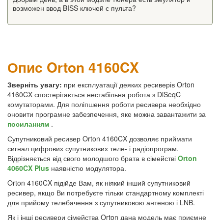
возможен ввод BISS ключей с пульта?
Опис Orton 4160CX
Зверніть увагу:
при експлуатації деяких ресиверів Orton
4160CX спостерігається нестабільна робота з DiSeqC
комутаторами. Для поліпшення роботи ресивера необхідно
оновити програмне забезпечення, яке можна завантажити за
посиланням
.
Супутниковий ресивер Orton 4160CX дозволяє приймати
сигнал цифрових супутникових теле- і радіопрограм.
Відрізняється від свого молодшого брата в сімействі
Orton
4060CX Plus
наявністю модулятора.
Orton 4160CX підійде Вам, як ніякий інший супутниковий
ресивер, якщо Ви потребуєте тільки стандартному комплекті
для прийому телебачення з супутниковою антеною і LNB.
Як і інші ресивери сімейства Orton дана модель має приємне