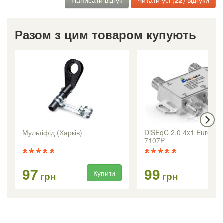
Разом з цим товаром купують
Мультіфід (Харків)
DiSEqC 2.0 4x1 Eurosk
7107P
97
99
Купити
Ку
грн
грн