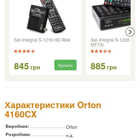
Sat-Integral S-1218 HD Able
Sat-Integral S-1228 HD
METAL
845
885
Купити
Ку
грн
грн
Характеристики Orton
4160CX
Виробник:
Orton
Розробник:
н.д.