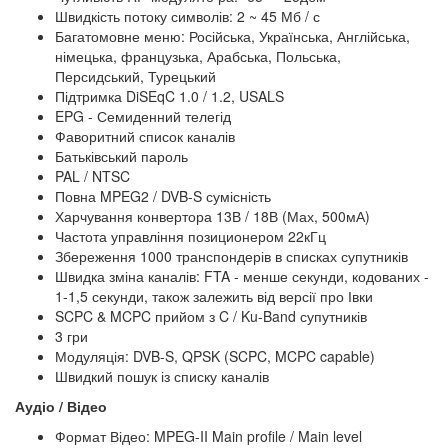
Швидкість потоку символів: 2 ~ 45 Мб / с
Багатомовне меню: Російська, Українська, Англійська,
німецька, французька, Арабська, Польська,
Персидський, Турецький
Підтримка DiSEqC 1.0 / 1.2, USALS
EPG - Семиденний телегід
Фаворитний список каналів
Батьківський пароль
PAL / NTSC
Повна MPEG2 / DVB-S сумісність
Харчування конвертора 13В / 18В (Мах, 500мА)
Частота управління позиционером 22кГц
Збереження 1000 транспондерів в списках супутників
Швидка зміна каналів: FTA - менше секунди, кодованих -
1-1,5 секунди, також залежить від версії про Івки
SCPC & MCPC прийом з C / Ku-Band супутників
3 гри
Модуляція: DVB-S, QPSK (SCPC, MCPC capable)
Швидкий пошук із списку каналів
Аудіо / Відео
Формат Відео: MPEG-II Main profile / Main level