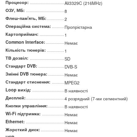
Процесор:
Ali3329C (216MHz)
ОЗУ, МБ:
8
Флеш-пам'ять, МБ:
2
Операційна система:
Пропрієтарна
Картоприймач:
1
Common Interface:
Немає
Кількість тюнерів:
1
ТВ дозвіл:
SD
Стандарт DVB:
DVB-S
Змінні DVB тюнера:
Немає
Стандарт стиснення:
MPEG2
Loop вихід:
В наявності
Дисплей:
4 розрядний (7-ми сегментний)
Кнопки управління:
В наявності
Wi-Fi підтримка:
Немає
Ethernet:
Немає
Жорсткий диск:
Немає