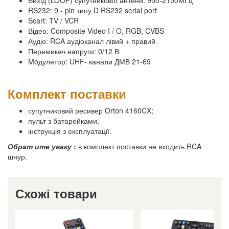
Вихід (LOOP) супутникової антени: 950-2150МГц
RS232: 9 - pin типу D RS232 serial port
Scart: TV / VCR
Відео: Composite Video I / O, RGB, CVBS
Аудіо: RCA аудіоканал лівий + правий
Перемикач напруги: 0/12 В
Moдулятор: UHF- канали ДМВ 21-69
Комплект поставки
супутниковий ресивер Orton 4160CX;
пульт з батарейками;
інструкція з експлуатації.
Обрат ите увагу
:
в комплект поставки не входить RCA
шнур.
Схожі товари