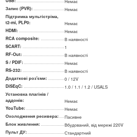
USB:
Немає
Запис (PVR):
Немає
Підтримка мультістріма,
t2-mi, PLP0:
Немає
HDMI:
Немає
RCA composite:
В наявності
SCART:
1
RF-Out:
В наявності
S / PDIF:
Немає
RS-232:
В наявності
Додаткові роз'єми:
0 / 12V
DiSEqC:
1.0 / 1.1 / 1.2 / USALS
Установка плагінів /
аддонів:
Немає
YouTube:
Немає
Охолодження ресивера:
Пасивне
Блок живлення:
Вбудований, від мережі 220V
Пульт ДУ:
Стандартний