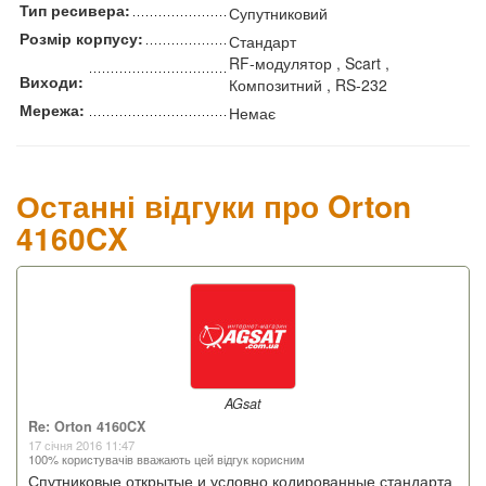
Тип ресивера:
Супутниковий
Розмір корпусу:
Стандарт
RF-модулятор , Scart ,
Виходи:
Композитний , RS-232
Мережа:
Немає
Останні відгуки про Orton
4160CX
AGsat
Re: Orton 4160CX
17 січня 2016 11:47
100% користувачів вважають цей відгук корисним
Спутниковые открытые и условно кодированные стандарта