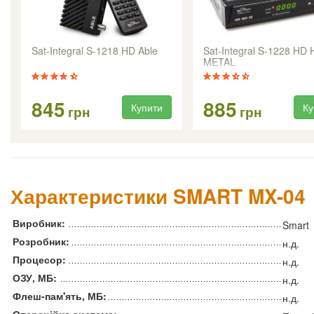
Sat-Integral S-1218 HD Able
Sat-Integral S-1228 HD
METAL
845
885
Купити
Ку
грн
грн
Характеристики SMART MX-04
Виробник:
Smart
Розробник:
н.д.
Процесор:
н.д.
ОЗУ, МБ:
н.д.
Флеш-пам'ять, МБ:
н.д.