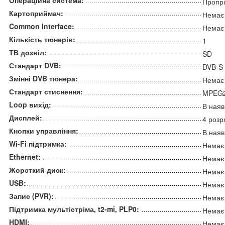
Операційна система:
Пропрі
Картоприймач:
Немає
Common Interface:
Немає
Кількість тюнерів:
1
ТВ дозвіл:
SD
Стандарт DVB:
DVB-S
Змінні DVB тюнера:
Немає
Стандарт стиснення:
MPEG
Loop вихід:
В наяв
Дисплей:
4 розр
Кнопки управління:
В наяв
Wi-Fi підтримка:
Немає
Ethernet:
Немає
Жорсткий диск:
Немає
USB:
Немає
Запис (PVR):
Немає
Підтримка мультістріма, t2-mi, PLP0:
Немає
HDMI:
Немає