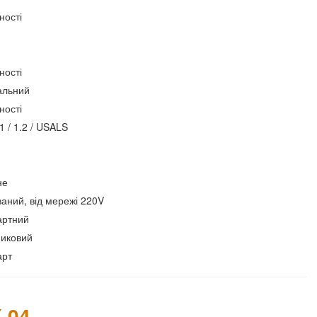
ності
ності
альний
ності
.1 / 1.2 / USALS
не
аний, від мережі 220V
артний
никовий
арт
-04