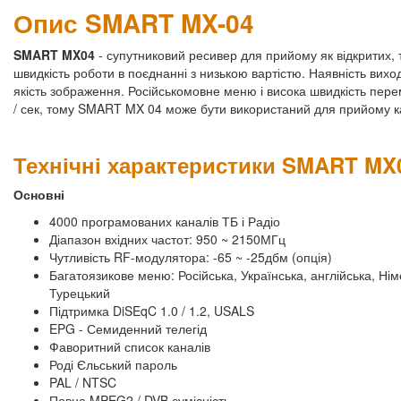
Опис SMART MX-04
SMART MX04
- супутниковий ресивер для прийому як відкритих, т
швидкість роботи в поєднанні з низькою вартістю. Наявність вихо
якість зображення. Російськомовне меню і висока швидкість пере
/ сек, тому SMART MX 04 може бути використаний для прийому кан
Технічні характеристики SMART MX
Основні
4000 програмованих каналів ТБ і Радіо
Діапазон вхідних частот: 950 ~ 2150МГц
Чутливість RF-модулятора: -65 ~ -25дбм (опція)
Багатоязикове меню: Російська, Українська, англійська, Н
Турецький
Підтримка DiSEqC 1.0 / 1.2, USALS
EPG - Семиденний телегід
Фаворитний список каналів
Роді Єльський пароль
PAL / NTSC
Повна MPEG2 / DVB сумісність