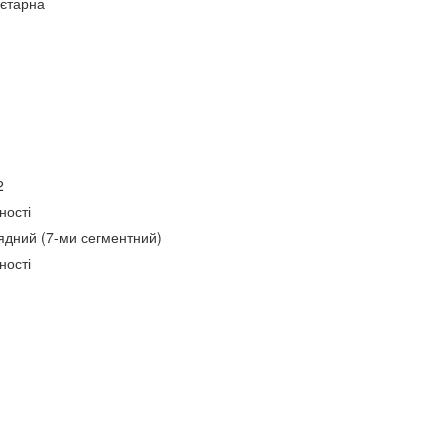
єтарна
2
ності
ядний (7-ми сегментний)
ності