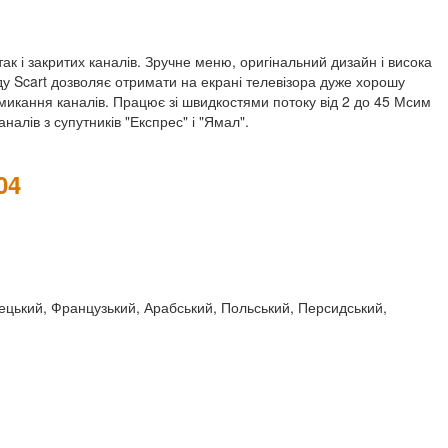
ак і закритих каналів. Зручне меню, оригінальний дизайн і висока
ду Scart дозволяє отримати на екрані телевізора дуже хорошу
микання каналів. Працює зі швидкостями потоку від 2 до 45 Мсим
алів з супутників "Експрес" і "Ямал".
04
імецький, Французький, Арабський, Польський, Персидський,