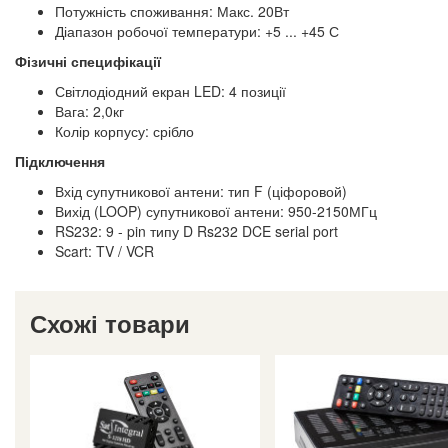
Потужність споживання: Макс. 20Вт
Діапазон робочої температури: +5 ... +45 С
Фізичні специфікації
Світлодіодний екран LED: 4 позиції
Вага: 2,0кг
Колір корпусу: срібло
Підключення
Вхід супутникової антени: тип F (ціфоровой)
Вихід (LOOP) супутникової антени: 950-2150МГц
RS232: 9 - pin типу D Rs232 DCE serial port
Scart: TV / VCR
Схожі товари