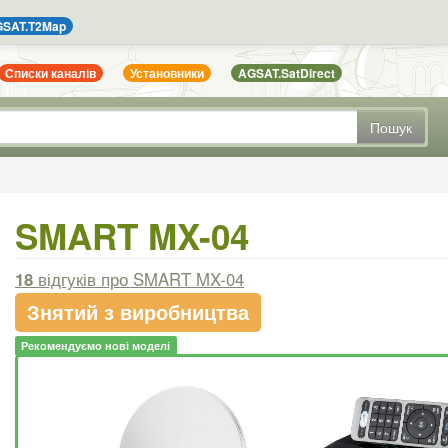
SAT.T2Map
Списки каналів
Установники
AGSAT.SatDirect
Пошук
SMART MX-04
18
відгуків
про SMART MX-04
Знятий з виробництва
Рекомендуємо нові моделі