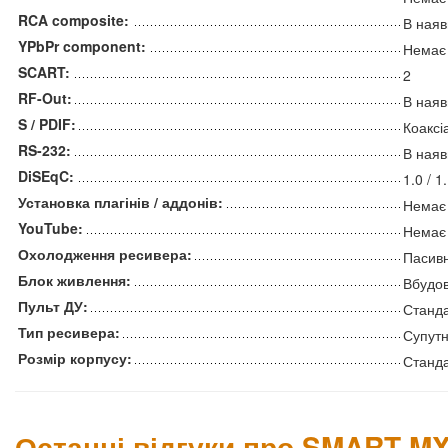
RCA composite:
В наяв
YPbPr component:
Немає
SCART:
2
RF-Out:
В наяв
S / PDIF:
Коаксі
RS-232:
В наяв
DiSEqC:
1.0 / 1
Установка плагінів / аддонів:
Немає
YouTube:
Немає
Охолодження ресивера:
Пасив
Блок живлення:
Вбудов
Пульт ДУ:
Станд
Тип ресивера:
Супут
Розмір корпусу:
Станд
Останні відгуки про SMART MX