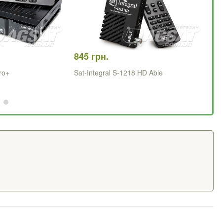
845 грн.
88
ro+
Sat-Integral S-1218 HD Able
Sa