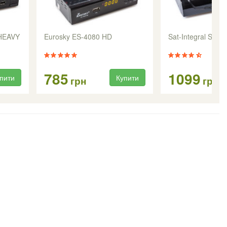
 HEAVY
Eurosky ES-4080 HD
Sat-Integral S-1
785
1099
пити
Купити
грн
грн