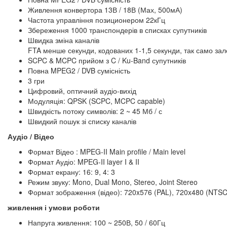
Живлення конвертора 13В / 18В (Мах, 500мА)
Частота управління позиционером 22кГц
Збереження 1000 транспондерів в списках супутників
Швидка зміна каналів
FTA менше секунди, кодованих 1-1,5 секунди, так само зал
SCPC & MCPC прийом з C / Ku-Band супутників
Повна MPEG2 / DVB сумісність
3 гри
Цифровий, оптичний аудіо-вихід
Модуляція: QPSK (SCPC, MCPC capable)
Швидкість потоку символів: 2 ~ 45 Мб / с
Швидкий пошук зі списку каналів
Аудіо / Відео
Формат Відео : MPEG-II Main profile / Main level
Формат Аудіо: MPEG-II layer I & II
Формат екрану: 16: 9, 4: 3
Режим звуку: Mono, Dual Mono, Stereo, Joint Stereo
Формат зображення (відео): 720x576 (PAL), 720x480 (NTSC
живлення і умови роботи
Напруга живлення: 100 ~ 250В, 50 / 60Гц