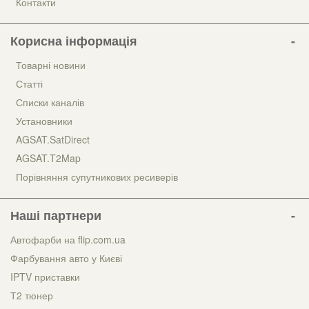
Контакти
Корисна інформація
Товарні новини
Статті
Списки каналів
Установники
AGSAT.SatDirect
AGSAT.T2Map
Порівняння супутникових ресиверів
Наші партнери
Автофарби на flip.com.ua
Фарбування авто у Києві
IPTV приставки
Т2 тюнер