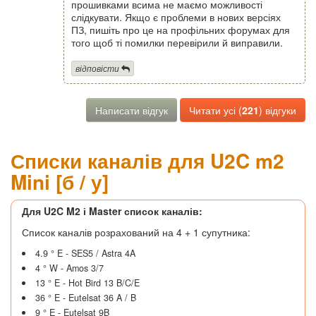
прошивками всима не маємо можливості
слідкувати. Якщо є проблеми в нових версіях
ПЗ, пишіть про це на профільних форумах для
того щоб ті помилки перевірили й виправили.
відповісти
Написати відгук
Читати усі (
221
) відгуки
Списки каналів для U2C m2
Mini [б / у]
Для U2C M2 і Master список каналів:
Список каналів розрахований на 4 + 1 супутника:
4.9 ° E - SES5 / Astra 4A
4 ° W - Amos 3/7
13 ° E - Hot Bird 13 B/C/E
36 ° E - Eutelsat 36 A / B
9 ° E - Eutelsat 9B