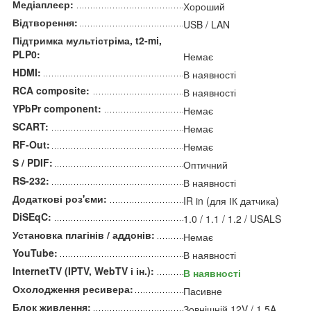
Медіаплеєр:
Хороший
Відтворення:
USB / LAN
Підтримка мультістріма, t2-mi,
PLP0:
Немає
HDMI:
В наявності
RCA composite:
В наявності
YPbPr component:
Немає
SCART:
Немає
RF-Out:
Немає
S / PDIF:
Оптичний
RS-232:
В наявності
Додаткові роз'єми:
IR in (для ІК датчика)
DiSEqC:
1.0 / 1.1 / 1.2 / USALS
Установка плагінів / аддонів:
Немає
YouTube:
В наявності
InternetTV (IPTV, WebTV і ін.):
В наявності
Охолодження ресивера:
Пасивне
Блок живлення:
Зовнішній 12V / 1.5A