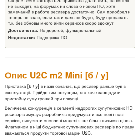
Скорее всего контора u2c приказала долго жить, на контакт
не выходят, на форумах ни слова о новом ПО, хотя
замечаний в работе ресивера достаточно. Сам приобрел и
теперь не знаю, если так и дальше будет, буду продавать
т.к. без обновы много айпи сервисов скоро здохнут
Достоинства:
Не дорогой, функциональный
Недостатки:
Поддержка ПО
Опис U2C m2 Mini [б / у]
Приставка
[б / у]
в назві означає, що ресивер раніше був в
експлуатації. Підійде тим покупцям, хто хоче заощадити
пристойну суму грошей при покупці.
Величезна конкуренція в сегменті недорогих супутникових HD
ресиверів змушує розробників придумувати все нові і нові
сервіси, випускати оновлені моделі з ще більш низькою ціною.
Флагманом в ніші бюджетних супутникових ресиверів по праву
вважаються продукти торгової марки U2C.