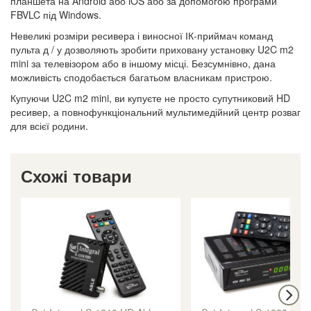
планшета на Android або iOS або за допомогою програми
FBVLC під Windows.
Невеликі розміри ресивера і виносної ІК-приймач команд
пульта д / у дозволяють зробити приховану установку U2C m2
mini за телевізором або в іншому місці. Безсумнівно, дана
можливість сподобається багатьом власникам пристрою.
Купуючи U2C m2 mini, ви купуєте не просто супутниковий HD
ресивер, а повнофункціональний мультимедійний центр розваг
для всієї родини.
Схожі товари