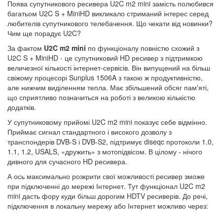
Поява супутникового ресивера U2C m2 mini замість полюбився
багатьом U2C S + MiniHD викликало стриманий інтерес серед
любителів супутникового телебачення. Що чекати від новинки?
Чим ще порадує U2C?
За фактом
U2C m2 mini
по функціоналу повністю схожий з
U2C S + MiniHD - це супутниковий HD ресивер з підтримкою
величезної кількості інтернет-сервісів. Він випущений на більш
свіжому процесорі Sunplus 1506A з такою ж продуктивністю,
але нижчим виділенням тепла. Має збільшений обсяг пам'яті,
що сприятливо позначиться на роботі з великою кількістю
додатків.
У супутниковому прийомі U2C m2 mini показує себе відмінно.
Приймає сигнал стандартного і високого дозволу з
транспондерів DVB-S і DVB-S2, підтримує diseqc протоколи 1.0,
1.1, 1.2, USALS, «дружить» з мотопідвісом. В цілому - нічого
дивного для сучасного HD ресивера.
А ось максимально розкрити свої можливості ресивер зможе
при підключенні до мережі Інтернет. Тут функціонал U2C m2
mini дасть фору куди більш дорогим HDTV ресиверів. До речі,
підключення в локальну мережу або Інтернет можливо через: