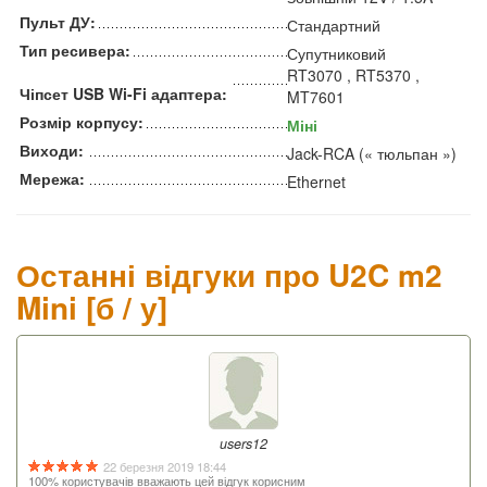
Пульт ДУ:
Стандартний
Тип ресивера:
Супутниковий
RT3070 , RT5370 ,
Чіпсет USB Wi-Fi адаптера:
MT7601
Розмір корпусу:
Міні
Виходи:
Jack-RCA (« тюльпан »)
Мережа:
Ethernet
Останні відгуки про U2C m2
Mini [б / у]
users12
22 березня 2019 18:44
100% користувачів вважають цей відгук корисним