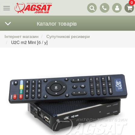
0
Наші
Меню
контакти
Каталог товарів
Інтернет магазин
Супутникові ресивери
U2C m2 Mini [б / у]