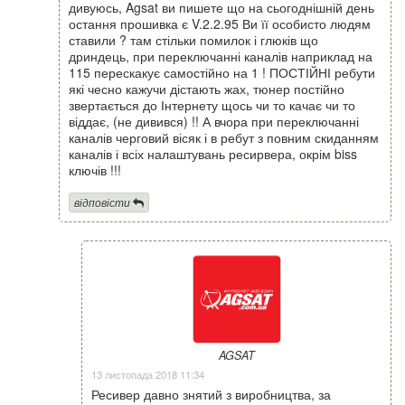
дивуюсь, Agsat ви пишете що на сьогоднішній день
остання прошивка є V.2.2.95 Ви її особисто людям
ставили ? там стільки помилок і глюків що
дриндець, при переключанні каналів наприклад на
115 перескакує самостійно на 1 ! ПОСТІЙНІ ребути
які чесно кажучи дістають жах, тюнер постійно
звертається до Інтернету щось чи то качає чи то
віддає, (не дивився) !! А вчора при переключанні
каналів черговий вісяк і в ребут з повним скиданням
каналів і всіх налаштувань ресирвера, окрім biss
ключів !!!
відповісти
AGSAT
13 листопада 2018 11:34
Ресивер давно знятий з виробництва, за