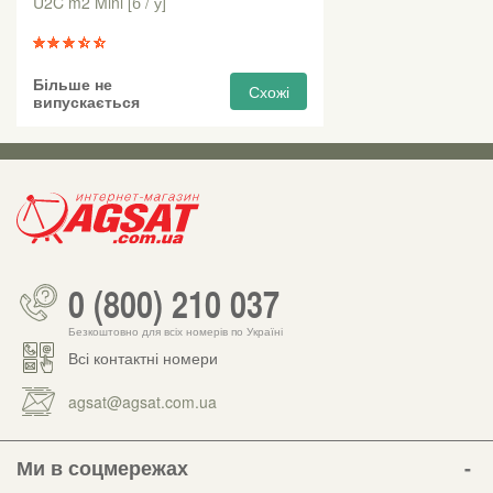
U2C m2 Mini [б / у]
Більше не
Схожі
випускається
0 (800) 210 037
Безкоштовно для всіх номерів по Україні
Всі контактні номери
agsat@agsat.com.ua
Ми в соцмережах