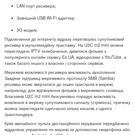
LAN порт ресивера;
Зовнішній USB Wi-Fi адаптер;
3G модем.
Підключення до інтернету відразу перетворює супутниковий
ресивер в мультимедійну приставку. На U2C m2 mini можна
переглядати IPTV телебачення, дивитися фільми з
популярного онлайн сервісу Ex.UA, відеоролики з YouTube, а
також багато іншого з власних і сторонніх сервісів.
Мережеві можливості ресивера викликають захоплення.
Завдяки підтримці мережевого протоколу SMB (Samba)
ресивер може звертатися до інших пристроїв в мережі,
наприклад, для відтворення фільмів з мережевого сховища.
Власників U2C m2 mini безсумнівно порадує можливість
мовлення в мережу супутникового сигналу (стрімінга), причому
можна переглядати одночасно кілька каналів з одного
транспондера.
Крім звичайного пульта дистанційного керування передбачено
віддалене управління по мережі за допомогою смартфона або