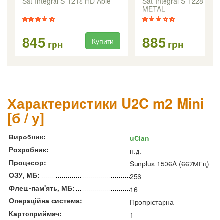
Sat-Integral S-1218 HD Able
Sat-Integral S-1228 HD
METAL
845
885
Купити
Ку
грн
грн
Характеристики U2C m2 Mini
[б / у]
Виробник:
uClan
Розробник:
н.д.
Процесор:
Sunplus 1506A (667МГц)
ОЗУ, МБ:
256
Флеш-пам'ять, МБ:
16
Операційна система:
Пропрієтарна
Картоприймач:
1