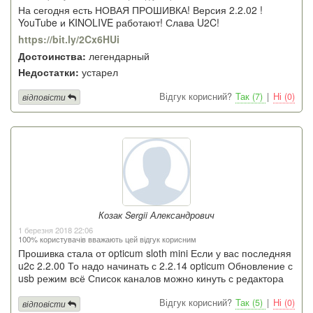
На сегодня есть НОВАЯ ПРОШИВКА! Версия 2.2.02 !
YouTube и KINOLIVE работают! Слава U2C!
https://bit.ly/2Cx6HUi
Достоинства:
легендарный
Недостатки:
устарел
Відгук корисний?
Так (7)
|
Ні (0)
відповісти
Козак Sergii Александрович
1 березня 2018 22:06
100% користувачів вважають цей відгук корисним
Прошивка стала от opticum sloth mini Если у вас последняя
u2c 2.2.00 То надо начинать с 2.2.14 opticum Обновление с
usb режим всё Список каналов можно кинуть с редактора
Відгук корисний?
Так (5)
|
Ні (0)
відповісти