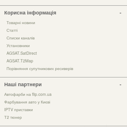
Корисна інформація
Товарні новини
Статті
Списки каналів
Установники
AGSAT.SatDirect
AGSAT.T2Map
Порівняння супутникових ресиверів
Наші партнери
Автофарби на flip.com.ua
Фарбування авто у Києві
IPTV приставки
Т2 тюнер