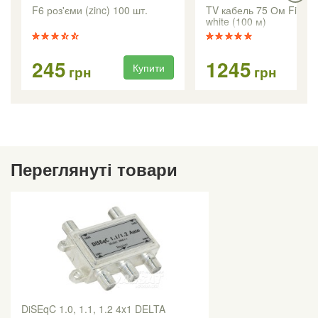
F6 роз'єми (zinc) 100 шт.
TV кабель 75 Ом FinMa
white (100 м)
245
1245
Купити
Ку
грн
грн
Переглянуті товари
DiSEqC 1.0, 1.1, 1.2 4x1 DELTA