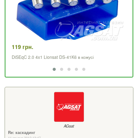
119 грн.
99
DiSEqC 2.0 4x1 Lionsat DS-41K6 в кожусі
Di
AGsat
Re: каскадинг
11 грудня 2012 13:47