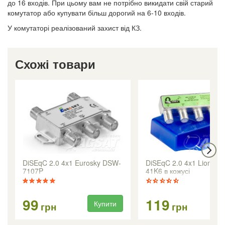
до 16 входів. При цьому вам не потрібно викидати свій старий
комутатор або купувати більш дорогий на 6-10 входів.
У комутаторі реалізований захист від КЗ.
Схожі товари
DiSEqC 2.0 4x1 Eurosky DSW-
DiSEqC 2.0 4x1 Lionsat 
7107P
41K6 в кожусі
99
119
Купити
Ку
грн
грн