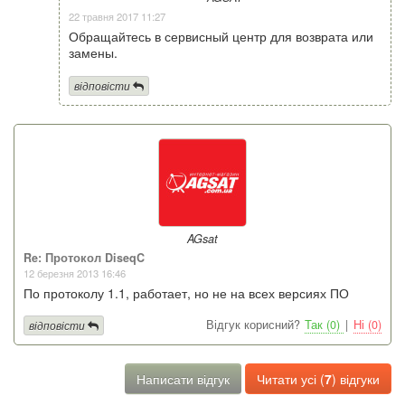
22 травня 2017 11:27
Обращайтесь в сервисный центр для возврата или
замены.
відповісти
AGsat
Re: Протокол DiseqC
12 березня 2013 16:46
По протоколу 1.1, работает, но не на всех версиях ПО
Відгук корисний?
Так (0)
|
Ні (0)
відповісти
Написати відгук
Читати усі (
7
) відгуки