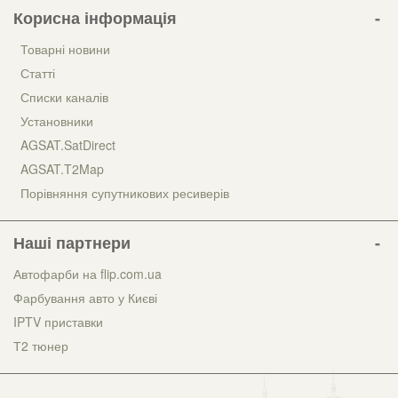
Корисна інформація
Товарні новини
Статті
Списки каналів
Установники
AGSAT.SatDirect
AGSAT.T2Map
Порівняння супутникових ресиверів
Наші партнери
Автофарби на flip.com.ua
Фарбування авто у Києві
IPTV приставки
Т2 тюнер