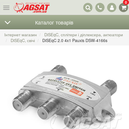
0
Наші
Меню
контакти
Каталог товарів
Інтернет магазин
DiSEqC, сплітери і діплексера, актюатори
DiSEqC, свічі
DiSEqC 2.0 4x1 Pauxis DSW-4166s