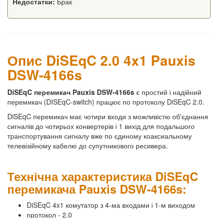
Недостатки:
Брак
Опис DiSEqC 2.0 4x1 Pauxis
DSW-4166s
DiSEqC перемикач Pauxis DSW-4166s
є простий і надійний
перемикач (DISEqC-switch) працює по протоколу DiSEqC 2.0.
DiSEqC перемикач має чотири входи з можливістю об'єднання
сигналів до чотирьох конвертерів і 1 вихід для подальшого
транспортування сигналу вже по єдиному коаксиальному
телевізійному кабелю до супутникового ресивера.
Технічна характеристика DiSEqC
перемикача Pauxis DSW-4166s:
DiSEqC 4x1 комутатор з 4-ма входами і 1-м виходом
протокол - 2.0