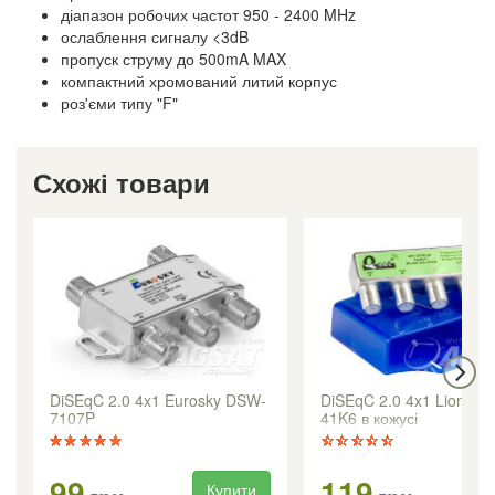
діапазон робочих частот 950 - 2400 MHz
ослаблення сигналу <3dB
пропуск струму до 500mA MAX
компактний хромований литий корпус
роз'єми типу "F"
Схожі товари
DiSEqC 2.0 4x1 Eurosky DSW-
DiSEqC 2.0 4x1 Lionsat 
7107P
41K6 в кожусі
99
119
Купити
Ку