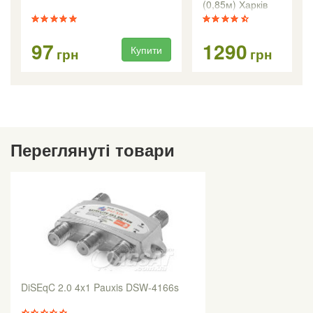
(0,85м) Харків
97
1290
Купити
Ку
грн
грн
Переглянуті товари
DiSEqC 2.0 4x1 Pauxis DSW-4166s