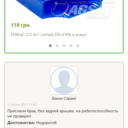
119 грн.
99
DiSEqC 2.0 4x1 Lionsat DS-41K6 в кожусі
Di
Ванин Сергей
4 липень 2017 11:40
Прислали брак, без задней крышки, на работоспособность
не проверял
Достоинства:
Недорогой