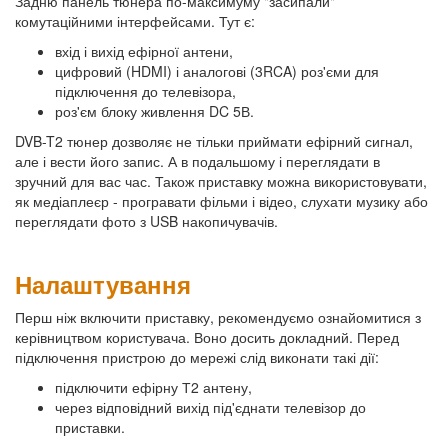
Задню панель тюнера по-максимуму "засипали"
комутаційними інтерфейсами. Тут є:
вхід і вихід ефірної антени,
цифровий (HDMI) і аналогові (3RCA) роз'єми для
підключення до телевізора,
роз'єм блоку живлення DC 5В.
DVB-T2 тюнер дозволяє не тільки приймати ефірний сигнал,
але і вести його запис. А в подальшому і переглядати в
зручний для вас час. Також приставку можна використовувати,
як медіаплеєр - програвати фільми і відео, слухати музику або
переглядати фото з USB накопичувачів.
Налаштування
Перш ніж включити приставку, рекомендуємо ознайомитися з
керівництвом користувача. Воно досить докладний. Перед
підключення пристрою до мережі слід виконати такі дії:
підключити ефірну Т2 антену,
через відповідний вихід під'єднати телевізор до
приставки.