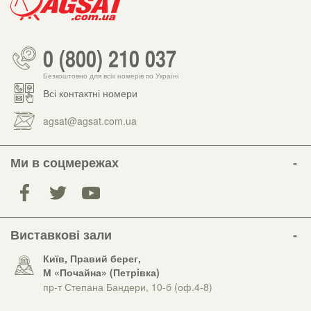
0 (800) 210 037
Безкоштовно для всіх номерів по Україні
Всі контактні номери
agsat@agsat.com.ua
Ми в соцмережах
Виставкові зали
Київ, Правий берег,
М «Почайна» (Петрiвка)
пр-т Степана Бандери, 10-б (оф.4-8)