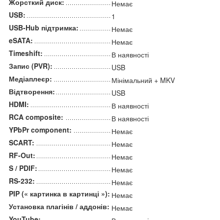
Жорсткий диск:
Немає
USB:
1
USB-Hub підтримка:
Немає
eSATA:
Немає
Timeshift:
В наявності
Запис (PVR):
USB
Медіаплеєр:
Мінімальний + MKV
Відтворення:
USB
HDMI:
В наявності
RCA composite:
В наявності
YPbPr component:
Немає
SCART:
Немає
RF-Out:
Немає
S / PDIF:
Немає
RS-232:
Немає
PIP (« картинка в картинці »):
Немає
Установка плагінів / аддонів:
Немає
YouTube: