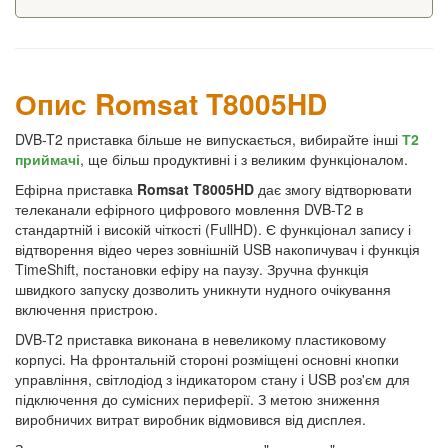
Опис Romsat T8005HD
DVB-T2 приставка більше не випускається, вибирайте інші
Т2
приймачі
, ще більш продуктивні і з великим функціоналом.
Ефірна приставка
Romsat T8005HD
дає змогу відтворювати
телеканали ефірного цифрового мовлення DVB-T2 в
стандартній і високій чіткості (FullHD). Є функціонал запису і
відтворення відео через зовнішній USB накопичувач і функція
TimeShift, постановки ефіру на паузу. Зручна функція
швидкого запуску дозволить уникнути нудного очікування
включення пристрою.
DVB-T2 приставка виконана в невеликому пластиковому
корпусі. На фронтальній стороні розміщені основні кнопки
управління, світлодіод з індикатором стану і USB роз'єм для
підключення до сумісних периферії. З метою зниження
виробничих витрат виробник відмовився від дисплея.