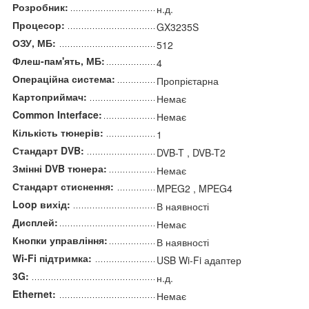
Розробник:
н.д.
Процесор:
GX3235S
ОЗУ, МБ:
512
Флеш-пам'ять, МБ:
4
Операційна система:
Пропрієтарна
Картоприймач:
Немає
Common Interface:
Немає
Кількість тюнерів:
1
Стандарт DVB:
DVB-T , DVB-T2
Змінні DVB тюнера:
Немає
Стандарт стиснення:
MPEG2 , MPEG4
Loop вихід:
В наявності
Дисплей:
Немає
Кнопки управління:
В наявності
Wi-Fi підтримка:
USB Wi-Fi адаптер
3G:
н.д.
Ethernet:
Немає