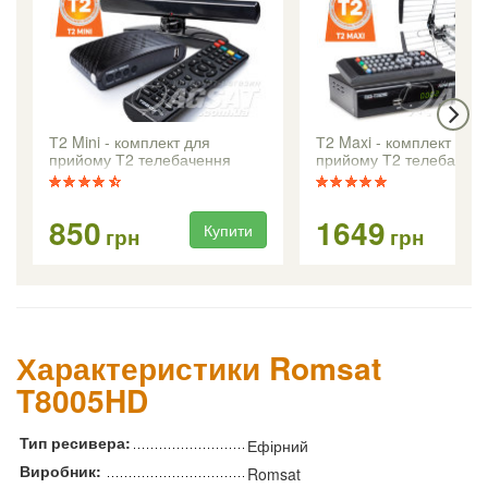
Т2 Mini - комплект для
Т2 Maxi - комплект для
прийому Т2 телебачення
прийому Т2 телебачен
850
1649
Купити
Ку
грн
грн
Характеристики Romsat
T8005HD
Тип ресивера:
Ефірний
Виробник:
Romsat