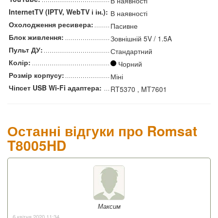
В наявності
InternetTV (IPTV, WebTV і ін.):
В наявності
Охолодження ресивера:
Пасивне
Блок живлення:
Зовнішній 5V / 1.5A
Пульт ДУ:
Стандартний
Колір:
Чорний
Розмір корпусу:
Міні
Чіпсет USB Wi-Fi адаптера:
RT5370 , MT7601
Останні відгуки про Romsat
T8005HD
Максим
6 квітня 2020 11:34