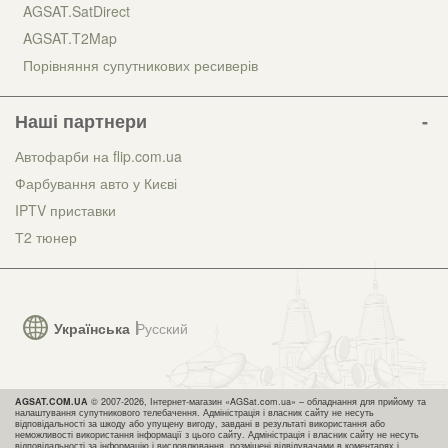
AGSAT.SatDirect
AGSAT.T2Map
Порівняння супутникових ресиверів
Наші партнери
Автофарби на flip.com.ua
Фарбування авто у Києві
IPTV приставки
Т2 тюнер
Українська
Русский
AGSAT.COM.UA
© 2007-2026, Інтернет-магазин «AGSat.com.ua» – обладнання для прийому та
налаштування супутникового телебачення. Адміністрація і власник сайту не несуть
відповідальності за шкоду або упущену вигоду, завдані в результаті використання або
неможливості використання інформації з цього сайту. Адміністрація і власник сайту не несуть
відповідальності за інформацію і висловлювання, розміщені відвідувачами в коментарях і