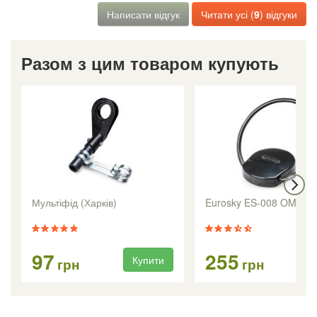
Написати відгук
Читати усі (
9
) відгуки
Разом з цим товаром купують
Мультіфід (Харків)
Eurosky ES-008 OMEGA
97
255
Купити
Ку
грн
грн