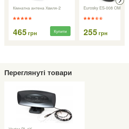
Кімнатна антена Хвиля-2
Eurosky ES-008 OMEGA
465
255
Купити
Ку
грн
грн
Переглянуті товари