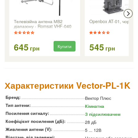
Телевізійна антена МВ2
Openbox AT-01, чорна
діапазону - Romsat VHF-040
645
545
Купити
Ку
грн
грн
Характеристики Vector-PL-1K
Бренд:
Вектор Плюс
Тип антени:
Кімнатна
Посилення сигналу:
З підсилювачем
Коефіцієнт посилення (дБ):
28 дБ
Живлення антени (V):
5 ... 12В
Відстань від телевежі: