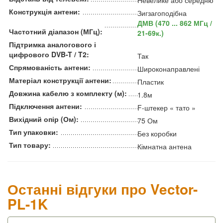
Невелике або середню
Конструкція антени:
Зигзагоподібна
ДМВ (470 ... 862 МГц /
Частотний діапазон (МГц):
21-69к.)
Підтримка аналогового і
цифрового DVB-T / T2:
Так
Спрямованість антени:
Широконаправлені
Матеріал конструкції антени:
Пластик
Довжина кабелю з комплекту (м):
1.8м
Підключення антени:
F-штекер « тато »
Вихідний опір (Ом):
75 Ом
Тип упаковки:
Без коробки
Тип товару:
Кімнатна антена
Останні відгуки про Vector-
PL-1K