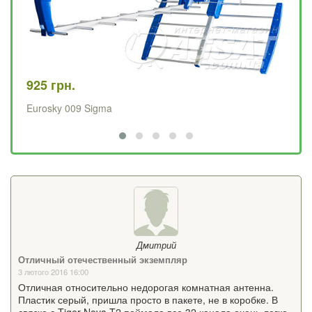
925 грн.
67
Eurosky 009 Sigma
Хв
Дмитрий
Отличный отечественный экземпляр
3 лютого 2016 16:00
Отличная относительно недорогая комнатная антенна.
Пластик серый, пришла просто в пакете, не в коробке. В