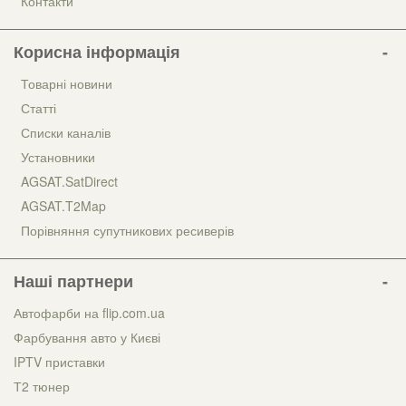
Контакти
Корисна інформація
Товарні новини
Статті
Списки каналів
Установники
AGSAT.SatDirect
AGSAT.T2Map
Порівняння супутникових ресиверів
Наші партнери
Автофарби на flip.com.ua
Фарбування авто у Києві
IPTV приставки
Т2 тюнер