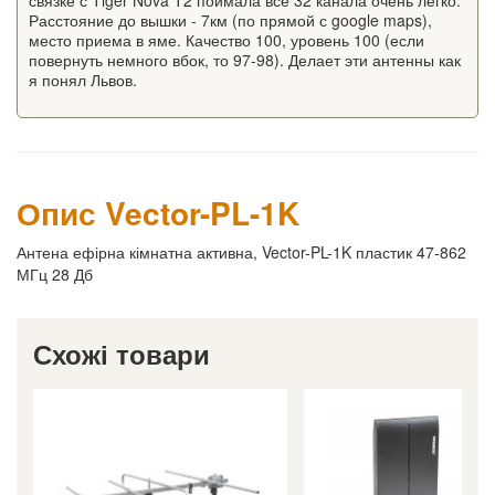
связке с Tiger Nova T2 поймала все 32 канала очень легко.
Расстояние до вышки - 7км (по прямой с google maps),
место приема в яме. Качество 100, уровень 100 (если
повернуть немного вбок, то 97-98). Делает эти антенны как
я понял Львов.
Опис Vector-PL-1K
Антена ефірна кімнатна активна, Vector-PL-1K пластик 47-862
МГц 28 Дб
Схожі товари