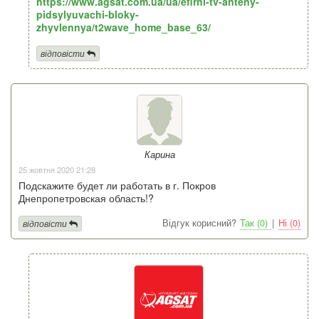
https://www.agsat.com.ua/ua/efirni-tv-anteny-
pidsylyuvachi-bloky-
zhyvlennya/t2wave_home_base_63/
відповісти
Карина
25 жовтня 2020 21:28
Подскажите будет ли работать в г. Покров
Днепропетровская область!?
Відгук корисний?
Так (0)
|
Ні (0)
відповісти