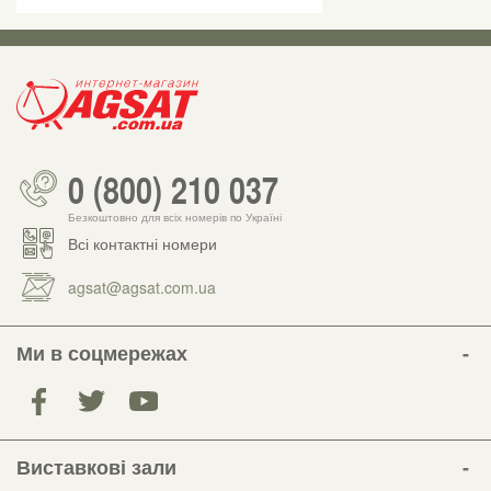
0 (800) 210 037
Безкоштовно для всіх номерів по Україні
Всі контактні номери
agsat@agsat.com.ua
Ми в соцмережах
Виставкові зали