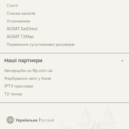
Статті
Списки каналів
Установники
AGSAT.SatDirect
AGSAT.T2Map
Порівняння супутникових ресиверів
Наші партнери
Автофарби на flip.com.ua
Фарбування авто у Києві
IPTV приставки
Т2 тюнер
Українська
Русский