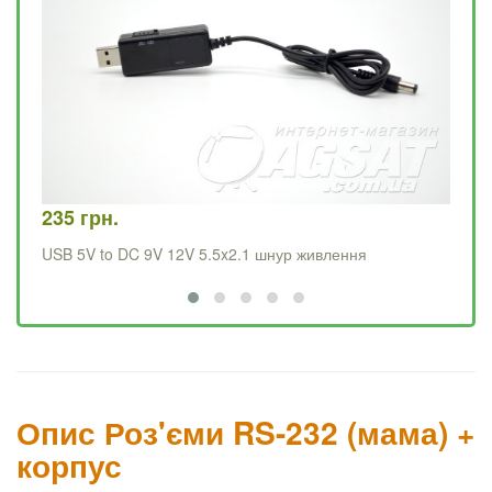
235 грн.
15
USB 5V to DC 9V 12V 5.5x2.1 шнур живлення
US
Опис Роз'єми RS-232 (мама) +
корпус