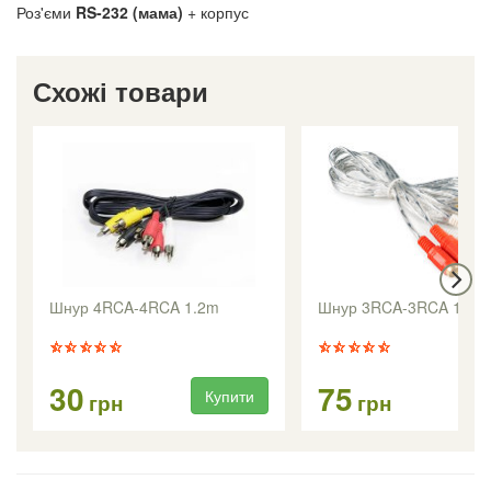
Роз'єми
RS-232 (мама)
+ корпус
Схожі товари
Шнур 4RCA-4RCA 1.2m
Шнур 3RCA-3RCA 1.8m
30
75
Купити
Ку
грн
грн