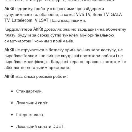
AirKit підтримує роботу з основними провайдерами
супутникового телебачення, а саме: Viva TV, Воля TV, GALA
TV, Lattelecom, VILSAT і багатьма іншими.
Кардспліттера AirKit дозволяє значно заощадити на абонентну
плату, будучи за своєю суттю тунелем між оригінальною
смарт-картою і кожним з приймачів.
AirKit не втручається в безпеку оригінальних карт доступу, не
виробляє їх злом і не змінює внутрішні протоколи роботи і не
виробляє модифікацію. Кардспліттера не працює з потоком і є
абсолютно легальним пристроєм.
AirKit має кілька режимів роботи:
Стандартний,
Локальний спліт,
Інтернет спліт,
Локальний сплати DUET.