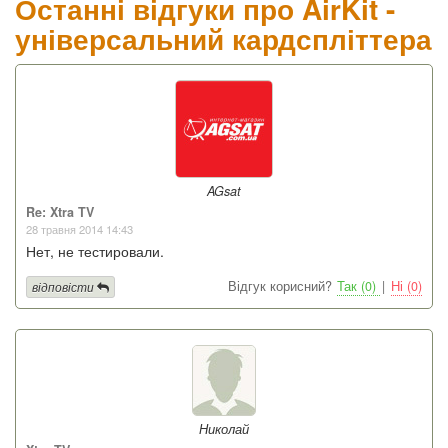
Останні відгуки про AirKit -
універсальний кардспліттера
AGsat
Re: Xtra TV
28 травня 2014 14:43
Нет, не тестировали.
Відгук корисний?
Так (0)
|
Ні (0)
відповісти
Николай