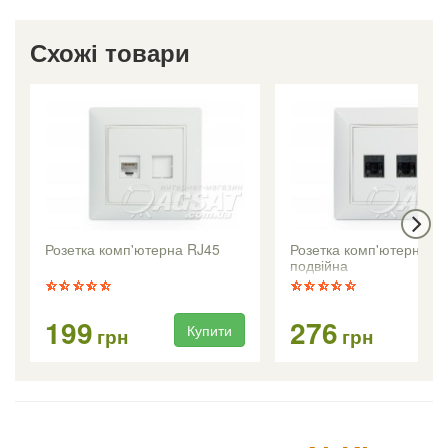
Схожі товари
Розетка комп'ютерна RJ45
Розетка комп'ютерна RJ
подвійна
199
276
Купити
Ку
грн
грн