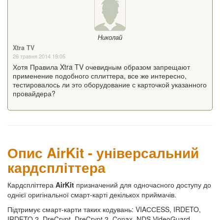
Николай
Xtra TV
26 травня 2014 19:05
Хотя Правила Xtra TV очевидным образом запрещают
применение подобного сплиттера, все же интересно,
тестировалось ли это оборудование с карточкой указанного
провайдера?
Опис AirKit - універсальний
кардспліттера
Кардспліттера
AirKit
призначений для одночасного доступу до
однієї оригінальної смарт-карті декількох приймачів.
Підтримує смарт-карти таких кодувань: VIAССESS, IRDETO,
IRDETO 2, DreCrypt, DreCrypt 2, Conax, NDS VideoGuard.