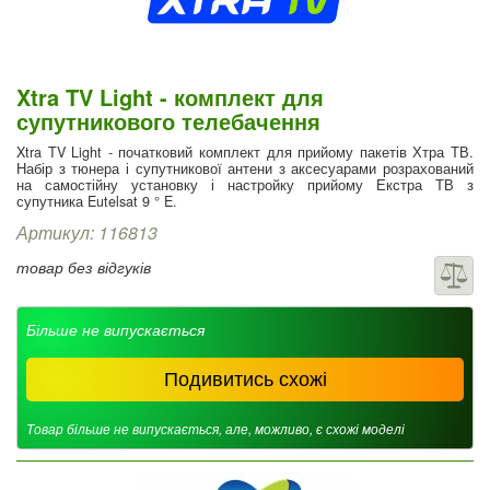
Xtra TV Light - комплект для
супутникового телебачення
Xtra TV Light - початковий комплект для прийому пакетів Хтра ТВ.
Набір з тюнера і супутникової антени з аксесуарами розрахований
на самостійну установку і настройку прийому Екстра ТВ з
супутника Eutelsat 9 ° E.
Артикул: 116813
товар без відгуків
Більше не випускається
Подивитись схожі
Товар більше не випускається, але, можливо, є схожі моделі