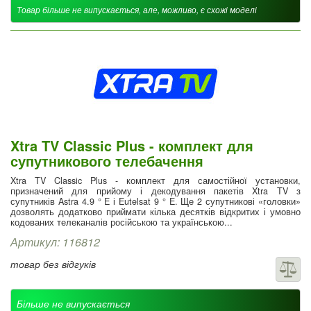
Товар більше не випускається, але, можливо, є схожі моделі
Xtra TV Classic Plus - комплект для
супутникового телебачення
Xtra TV Classic Plus - комплект для самостійної установки,
призначений для прийому і декодування пакетів Xtra TV з
супутників Astra 4.9 ° E і Eutelsat 9 ° E. Ще 2 супутникові «головки»
дозволять додатково приймати кілька десятків відкритих і умовно
кодованих телеканалів російською та українською...
Артикул: 116812
товар без відгуків
Більше не випускається