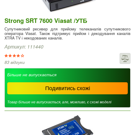
Strong SRT 7600 Viasat /УТБ
Супутниковий ресивер для прийому телеканалів супутникового
оператора Viasat. Також підтримує прийом і декодування каналів
XTRA TV і некодованих каналів.
Артикул: 111440
83 відгуки
Більше не випускається
Подивитись схожі
Товар більше не випускається, але, можливо, є схожі моделі