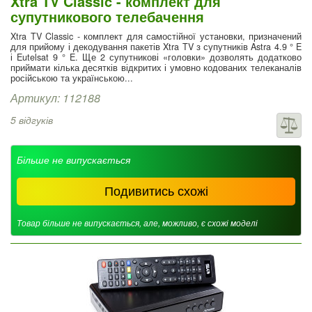
Xtra TV Classic - комплект для
супутникового телебачення
Xtra TV Classic - комплект для самостійної установки, призначений
для прийому і декодування пакетів Xtra TV з супутників Astra 4.9 ° E
і Eutelsat 9 ° E. Ще 2 супутникові «головки» дозволять додатково
приймати кілька десятків відкритих і умовно кодованих телеканалів
російською та українською...
Артикул: 112188
5 відгуків
Більше не випускається
Подивитись схожі
Товар більше не випускається, але, можливо, є схожі моделі