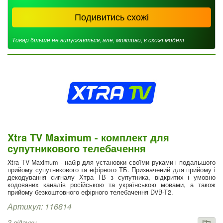
Подивитись схожі
Товар більше не випускається, але, можливо, є схожі моделі
Xtra TV Maximum - комплект для
супутникового телебачення
Xtra TV Maximum - набір для установки своїми руками і подальшого
прийому супутникового та ефірного ТБ. Призначений для прийому і
декодування сигналу Хтра ТВ з супутника, відкритих і умовно
кодованих каналів російською та українською мовами, а також
прийому безкоштовного ефірного телебачення DVB-T2.
Артикул: 116814
2 відгуки