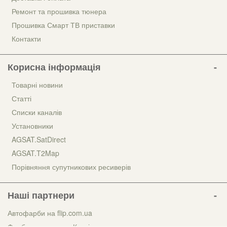
Ремонт та прошивка тюнера
Прошивка Смарт ТВ приставки
Контакти
Корисна інформація
Товарні новини
Статті
Списки каналів
Установники
AGSAT.SatDirect
AGSAT.T2Map
Порівняння супутникових ресиверів
Наші партнери
Автофарби на flip.com.ua
Фарбування авто у Києві