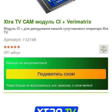
Xtra TV CAM модуль CI + Verimatrix
Модуль CI + для декодування каналів супутникового оператора Xtra
TV.
Артикул: 112149
251 відгук
Більше не випускається
Подивитись схожі
Товар більше не випускається, але, можливо, є схожі моделі