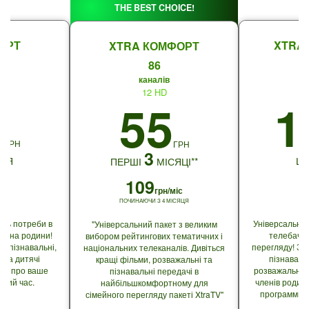
THE BEST CHOICE!
АРТ
XTRA
XTRA КОМФОРТ
86
каналів
12 HD
9
1
55
ГРН
ГРН
3
ЦЯ
Щ
ПЕРШІ
МІСЯЦІ**
109
грн/міс
ПОЧИНАЮЧИ З 4 МІСЯЦЯ
ить потреби в
Універсальний
"Універсальний пакет з великим
члена родини!
телебачен
вибором рейтингових тематичних і
, пізнавальні,
перегляду! За
національних телеканалів. Дивіться
і та дитячі
пізнаваль
кращі фільми, розважальні та
ть про ваше
розважальних 
пізнавальні передачі в
який час.
членів родин
найбільшкомфортному для
программи і 
сімейного перегляду пакеті XtraTV"