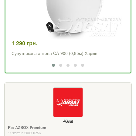
1 290 грн.
4 
Супутникова антена CA-900 (0,85м) Харків
Op
AGsat
Re: AZBOX Premium
11 жовтня 2009 16:56