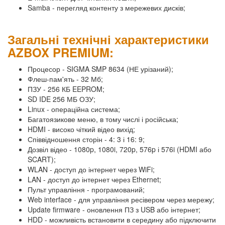
Samba - перегляд контенту з мережевих дисків;
Загальні технічні характеристики
AZBOX PREMIUM:
Процесор - SIGMA SMP 8634 (НЕ урізаний);
Флеш-пам'ять - 32 Мб;
ПЗУ - 256 КБ EEPROM;
SD IDE 256 МБ ОЗУ;
Linux - операційна система;
Багатоязикове меню, в тому числі і російська;
HDMI - високо чіткий відео вихід;
Співвідношення сторін - 4: 3 і 16: 9;
Дозвіл відео - 1080p, 1080i, 720p, 576p і 576i (HDMI або
SCART);
WLAN - доступ до інтернет через WiFi;
LAN - доступ до інтернет через Ethernet;
Пульт управління - програмований;
Web interface - для управління ресівером через мережу;
Update firmware - оновлення ПЗ з USB або інтернет;
HDD - можливість встановити в середину або підключити