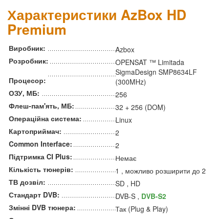
Характеристики AzBox HD
Premium
Виробник:
Azbox
Розробник:
OPENSAT ™ Limitada
SigmaDesign SMP8634LF
Процесор:
(300MHz)
ОЗУ, МБ:
256
Флеш-пам'ять, МБ:
32 + 256 (DOM)
Операційна система:
Linux
Картоприймач:
2
Common Interface:
2
Підтримка CI Plus:
Немає
Кількість тюнерів:
1 , можливо розширити до 2
ТВ дозвіл:
SD , HD
Стандарт DVB:
DVB-S ,
DVB-S2
Змінні DVB тюнера:
Так (Plug & Play)