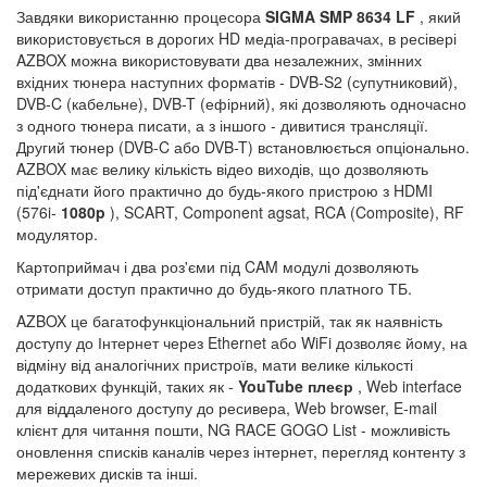
Завдяки використанню процесора
SIGMA SMP 8634 LF
, який
використовується в дорогих HD медіа-програвачах, в ресівері
AZBOX можна використовувати два незалежних, змінних
вхідних тюнера наступних форматів - DVB-S2 (супутниковий),
DVB-C (кабельне), DVB-T (ефірний), які дозволяють одночасно
з одного тюнера писати, а з іншого - дивитися трансляції.
Другий тюнер (DVB-C або DVB-T) встановлюється опціонально.
AZBOX має велику кількість відео виходів, що дозволяють
під'єднати його практично до будь-якого пристрою з HDMI
(576i-
1080p
), SCART, Component agsat, RCA (Composite), RF
модулятор.
Картоприймач і два роз'єми під CAM модулі дозволяють
отримати доступ практично до будь-якого платного ТБ.
AZBOX це багатофункціональний пристрій, так як наявність
доступу до Інтернет через Ethernet або WiFi дозволяє йому, на
відміну від аналогічних пристроїв, мати велике кількості
додаткових функцій, таких як -
YouTube плеєр
, Web interface
для віддаленого доступу до ресивера, Web browser, E-mail
клієнт для читання пошти, NG RACE GOGO List - можливість
оновлення списків каналів через інтернет, перегляд контенту з
мережевих дисків та інші.