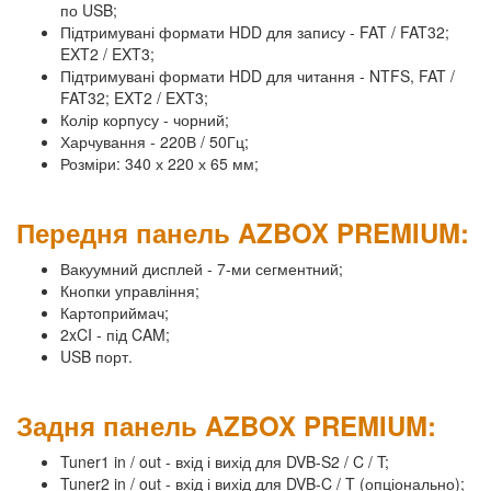
по USB;
Підтримувані формати HDD для запису - FAT / FAT32;
EXT2 / EXT3;
Підтримувані формати HDD для читання - NTFS, FAT /
FAT32; EXT2 / EXT3;
Колір корпусу - чорний;
Харчування - 220В / 50Гц;
Розміри: 340 х 220 х 65 мм;
Передня панель AZBOX PREMIUM:
Вакуумний дисплей - 7-ми сегментний;
Кнопки управління;
Картоприймач;
2xCI - під CAM;
USB порт.
Задня панель AZBOX PREMIUM:
Tuner1 in / out - вхід і вихід для DVB-S2 / C / T;
Tuner2 in / out - вхід і вихід для DVB-C / T (опціонально);