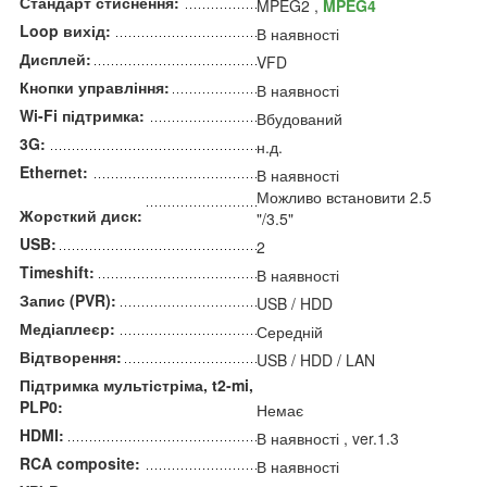
Стандарт стиснення:
MPEG2 ,
MPEG4
Loop вихід:
В наявності
Дисплей:
VFD
Кнопки управління:
В наявності
Wi-Fi підтримка:
Вбудований
3G:
н.д.
Ethernet:
В наявності
Можливо встановити 2.5
Жорсткий диск:
"/3.5"
USB:
2
Timeshift:
В наявності
Запис (PVR):
USB / HDD
Медіаплеєр:
Середній
Відтворення:
USB / HDD / LAN
Підтримка мультістріма, t2-mi,
PLP0:
Немає
HDMI:
В наявності , ver.1.3
RCA composite:
В наявності