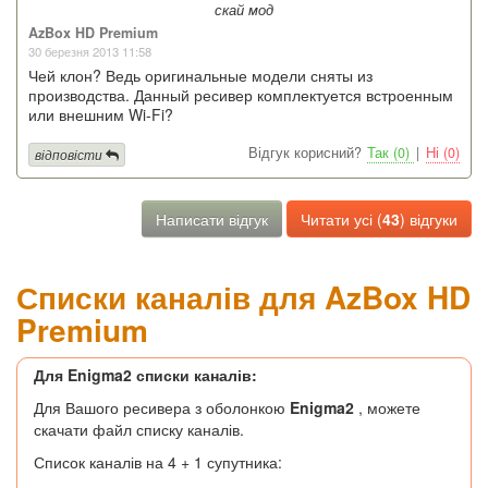
скай мод
AzBox HD Premium
30 березня 2013 11:58
Чей клон? Ведь оригинальные модели сняты из
производства. Данный ресивер комплектуется встроенным
или внешним Wi-Fi?
Відгук корисний?
Так (0)
|
Ні (0)
відповісти
Написати відгук
Читати усі (
43
) відгуки
Списки каналів для AzBox HD
Premium
Для Enigma2 списки каналів:
Для Вашого ресивера з оболонкою
Enigma2
, можете
скачати файл списку каналів.
Список каналів на 4 + 1 супутника: