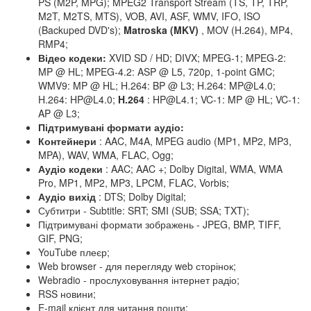
PS (M2P, MPG); MPEG2 Transport Stream (TS, TP, TRP,
M2T, M2TS, MTS), VOB, AVI, ASF, WMV, IFO, ISO
(Backuped DVD's);
Matroska (MKV)
, MOV (H.264), MP4,
RMP4;
Відео кодеки:
XVID SD / HD; DIVX; MPEG-1; MPEG-2:
MP @ HL; MPEG-4.2: ASP @ L5, 720p, 1-point GMC;
WMV9: MP @ HL; H.264: BP @ L3; H.264: MP@L4.0;
H.264: HP@L4.0;
H.264
: HP@L4.1; VC-1: MP @ HL; VC-1:
AP @ L3;
Підтримувані формати аудіо:
Контейнери
: AAC, M4A, MPEG audio (MP1, MP2, MP3,
MPA), WAV, WMA, FLAC, Ogg;
Аудіо кодеки
: AAC; AAC +; Dolby Digital, WMA, WMA
Pro, MP1, MP2, MP3, LPCM, FLAC, Vorbis;
Аудіо вихід
: DTS; Dolby Digital;
Субтитри - Subtitle: SRT; SMI (SUB; SSA; TXT);
Підтримувані формати зображень - JPEG, BMP, TIFF,
GIF, PNG;
YouTube плеєр;
Web browser - для перегляду web сторінок;
Webradio - прослуховування інтернет радіо;
RSS новини;
E-mail клієнт для читання пошти;