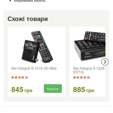
Мережевий кабель.
Схожі товари
Sat-Integral S-1218 HD Able
Sat-Integral S-1228 HD
METAL
845
885
Купити
Ку
грн
грн