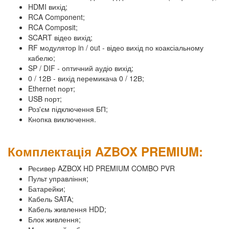
HDMI вихід;
RCA Component;
RCA Composit;
SCART відео вихід;
RF модулятор in / out - відео вихід по коаксіальному
кабелю;
SP / DIF - оптичний аудіо вихід;
0 / 12В - вихід перемикача 0 / 12В;
Ethernet порт;
USB порт;
Роз'єм підключення БП;
Кнопка виключення.
Комплектація AZBOX PREMIUM:
Ресивер AZBOX HD PREMIUM COMBO PVR
Пульт управління;
Батарейки;
Кабель SATA;
Кабель живлення HDD;
Блок живлення;