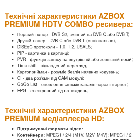
Технічні характеристики AZBOX
PREMIUM HDTV COMBO ресивера:
Перший тюнер - DVB-S2, змінний на DVB-C або DVB-T;
Другий тюнер - DVB-C або DVB-T (опціонально);
DiSEqC протоколи - 1.0, 1.2, USALS;
PIP - картинка в картинці;
PVR - функція запису на внутрішній або зовнішній носій;
Time shift - відкладений перегляд;
Картоприймач - розуміє безліч наявних кодувань;
CI - два роз'єми під CAM модулі;
GoGo List - оновлення списків каналів через інтернет;
EPG - електронний гід на тиждень;
Технічні характеристики AZBOX
PREMIUM медіаплеєра HD:
Підтримувані формати відео:
Контейнери:
MPEG1 / 2/4 (M1V, M2V, M4V); MPEG1 / 2