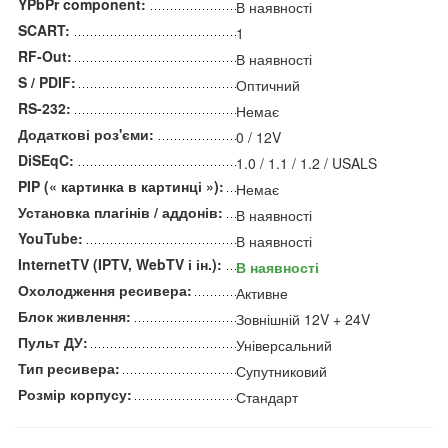
YPbPr component:
В наявності
SCART:
1
RF-Out:
В наявності
S / PDIF:
Оптичний
RS-232:
Немає
Додаткові роз'єми:
0 / 12V
DiSEqC:
1.0 / 1.1 / 1.2 / USALS
PIP (« картинка в картинці »):
Немає
Установка плагінів / аддонів:
В наявності
YouTube:
В наявності
InternetTV (IPTV, WebTV і ін.):
В наявності
Охолодження ресивера:
Активне
Блок живлення:
Зовнішній 12V + 24V
Пульт ДУ:
Універсальний
Тип ресивера:
Супутниковий
Розмір корпусу:
Стандарт