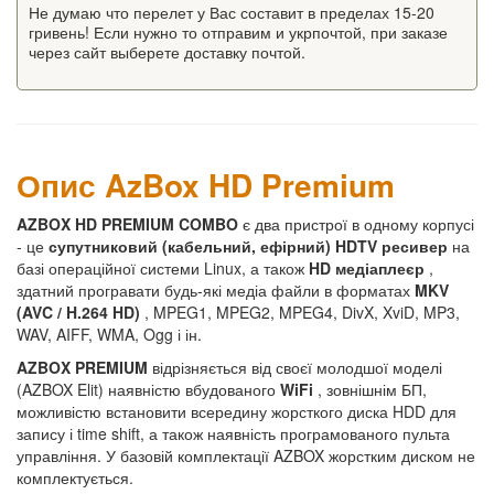
Не думаю что перелет у Вас составит в пределах 15-20
гривень! Если нужно то отправим и укрпочтой, при заказе
через сайт выберете доставку почтой.
Опис AzBox HD Premium
AZBOX HD PREMIUM COMBO
є два пристрої в одному корпусі
- це
супутниковий (кабельний, ефірний) HDTV ресивер
на
базі операційної системи Linux, а також
HD медіаплеєр
,
здатний програвати будь-які медіа файли в форматах
MKV
(AVC / H.264 HD)
, MPEG1, MPEG2, MPEG4, DivX, XviD, MP3,
WAV, AIFF, WMA, Ogg і ін.
AZBOX PREMIUM
відрізняється від своєї молодшої моделі
(AZBOX Elit) наявністю вбудованого
WiFi
, зовнішнім БП,
можливістю встановити всередину жорсткого диска HDD для
запису і time shift, а також наявність програмованого пульта
управління. У базовій комплектації AZBOX жорстким диском не
комплектується.