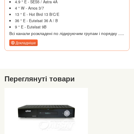
4.9 ° E - SES5 / Astra 4A
4 ° W - Amos 3/7
13 ° E - Hot Bird 13 B/C/E
36 ° E - Eutelsat 36 A / B
9 ° E - Eutelsat 9B
Всі канали розкладені по лідируючим групам і порядку .....
Докладніше
Переглянуті товари