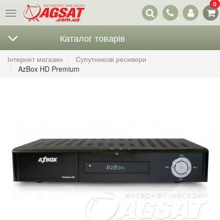
0
Наші
Меню
контакти
Каталог товарів
Інтернет магазин
Супутникові ресивери
AzBox HD Premium