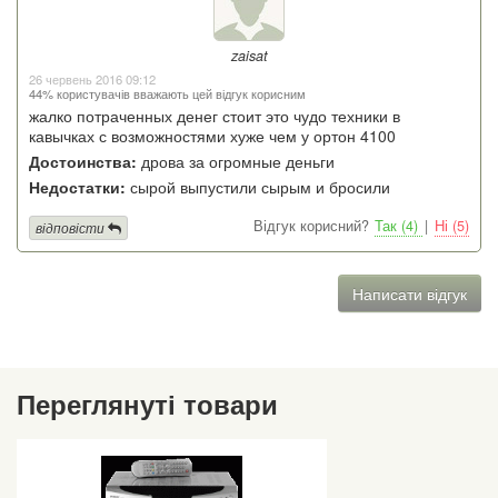
zaisat
26 червень 2016 09:12
44% користувачів вважають цей відгук корисним
жалко потраченных денег стоит это чудо техники в
кавычках с возможностями хуже чем у ортон 4100
Достоинства:
дрова за огромные деньги
Недостатки:
сырой выпустили сырым и бросили
Відгук корисний?
Так (4)
|
Ні (5)
відповісти
Написати відгук
Переглянуті товари