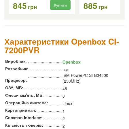
845
885
Купити
Ку
грн
грн
Характеристики Openbox CI-
7200PVR
Виробник:
Openbox
Розробник:
н.д.
IBM PowerPC STB04500
Процесор:
(250MHz)
ОЗУ, МБ:
48
Флеш-пам'ять, МБ:
8
Операційна система:
Linux
Картоприймач:
1
Common Interface:
2
Кількість тюнерів:
2