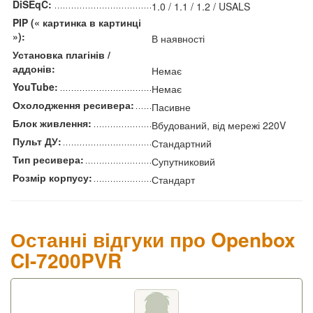
DiSEqC:
1.0 / 1.1 / 1.2 / USALS
PIP (« картинка в картинці
»):
В наявності
Установка плагінів /
аддонів:
Немає
YouTube:
Немає
Охолодження ресивера:
Пасивне
Блок живлення:
Вбудований, від мережі 220V
Пульт ДУ:
Стандартний
Тип ресивера:
Супутниковий
Розмір корпусу:
Стандарт
Останні відгуки про Openbox
CI-7200PVR