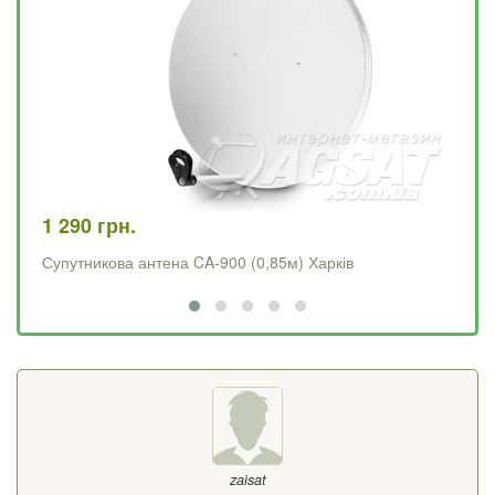
1 290 грн.
4 
Супутникова антена CA-900 (0,85м) Харків
Op
zaisat