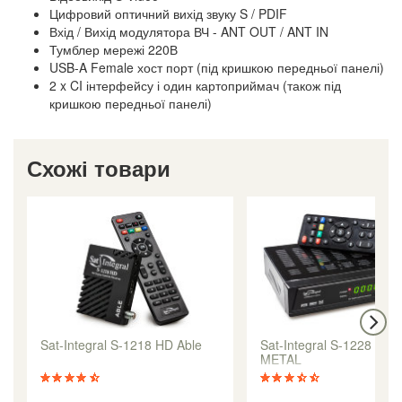
Цифровий оптичний вихід звуку S / PDIF
Вхід / Вихід модулятора ВЧ - ANT OUT / ANT IN
Тумблер мережі 220В
USB-A Female хост порт (під кришкою передньої панелі)
2 x CI інтерфейсу і один картоприймач (також під
кришкою передньої панелі)
Схожі товари
Sat-Integral S-1218 HD Able
Sat-Integral S-1228 HD
METAL