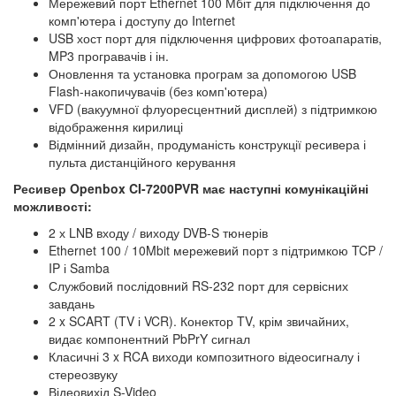
Мережевий порт Ethernet 100 Мбіт для підключення до
комп'ютера і доступу до Internet
USB хост порт для підключення цифрових фотоапаратів,
MP3 програвачів і ін.
Оновлення та установка програм за допомогою USB
Flash-накопичувачів (без комп'ютера)
VFD (вакуумної флуоресцентний дисплей) з підтримкою
відображення кирилиці
Відмінний дизайн, продуманість конструкції ресивера і
пульта дистанційного керування
Ресивер Openbox CI-7200PVR має наступні комунікаційні
можливості:
2 х LNB входу / виходу DVB-S тюнерів
Ethernet 100 / 10Mbit мережевий порт з підтримкою TCP /
IP і Samba
Службовий послідовний RS-232 порт для сервісних
завдань
2 x SCART (TV і VCR). Конектор TV, крім звичайних,
видає компонентний PbPrY сигнал
Класичні 3 x RCA виходи композитного відеосигналу і
стереозвуку
Відеовихід S-Video