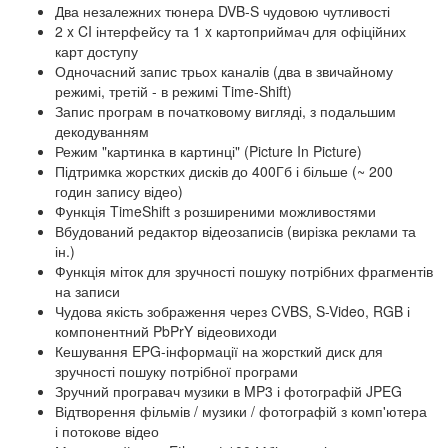
Два незалежних тюнера DVB-S чудовою чутливості
2 x CI інтерфейсу та 1 x картоприймач для офіційних
карт доступу
Одночасний запис трьох каналів (два в звичайному
режимі, третій - в режимі Time-Shift)
Запис програм в початковому вигляді, з подальшим
декодуванням
Режим "картинка в картинці" (Picture In Picture)
Підтримка жорстких дисків до 400Гб і більше (~ 200
годин запису відео)
Функція TimeShift з розширеними можливостями
Вбудований редактор відеозаписів (вирізка реклами та
ін.)
Функція міток для зручності пошуку потрібних фрагментів
на записи
Чудова якість зображення через CVBS, S-Video, RGB і
компонентний PbPrY відеовиходи
Кешування EPG-інформації на жорсткий диск для
зручності пошуку потрібної програми
Зручний програвач музики в MP3 і фотографій JPEG
Відтворення фільмів / музики / фотографій з комп'ютера
і потокове відео