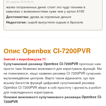
26 червень 2016 09:12
жалко потраченных денег стоит это чудо техники в
кавычках с возможностями хуже чем у ортон 4100
Достоинства:
дрова за огромные деньги
Недостатки:
сырой выпустили сырым и бросили
Опис Openbox CI-7200PVR
Знятий з виробництва !!!
Супутниковий ресивер Openbox CI-7200PVR
пропонує нам
просто таки безмежні можливості для користувача функцій. Ми
не помилимося, якщо назвемо ресивер CI-7200PVR сучасним
мультимедійним центром. Варто також відзначити, що при
всьому багатстві функцій цифровий супутниковий ресивер
Openbox CI-7200PVR зберіг в собі простоту і зручність в роботі
для повсякденного користувача.
Основні можливості супутникового ресивера Openbox CI-
7200PVR