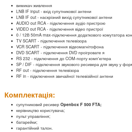
вимикач живлення
LNB IF input - вхід супутникової антени
LNB IF out - наскрізний вихід супутникової антени
AUDIO out RCA - підключення аудіо пристрою
VIDEO out RCA - підключення відео пристрої
0 / 12В 50mA max-підключення додаткового комутатора кон
TV SCART - підключення телевізора
VCR SCART - підключення відеомагнітофона
DVD SCART - підключення DVD проігровате я
RS 232 - підключення до COM-порту комп'ютера
SP / DIF - підключення звукового ресивера для звуку у форм
RF out - підключення телевізора
RF in - підключення звичайної телевізійної антени
Комплектація:
супутниковий ресивер
Openbox F 500 FTA;
керівництво користувача;
пульт управління;
батарейки;
гарантійний талон.