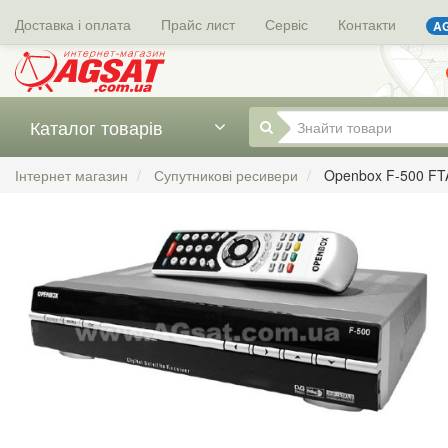
Доставка і оплата
Прайс лист
Сервіс
Контакти
AG
Каталог товарів
Інтернет магазин
Супутникові ресивери
Openbox F-500 FT