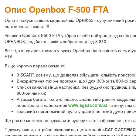
Опис Openbox F-500 FTA
Одна з найуспішніших моделей від Openbox - супутниковий рес
естетичності і якості !!!
Ресивер Openbox F500 FTA увібрав в себе найкраще від своїх п
OPENBOX, надійність і якість зображення від X-810.
Все ті, хто хоч раз тримав у руках Openbox гідно оцінять весь ф
FTA.
Якщо коротко перерахуємо їх:
3 SCART роз'єму, що дозволяє збільшити кількість пристро
Використання тих же програм, що і для 300-ої та 800-ої сері
Списки каналів і інші настройки, без будь-яких труднощів 
800-ой лінійки;
А також багато і багато іншого, аналогічно раннім моделям
перевірено в лабораторії
www.agsat.com.ua
і з почуттям
красивий і ергономічний пульт управління, який дуже приєм
Ще раз не можемо не відзначити чудову якість зображення, яке до
Підсумувавши, потрібно відзначити, що компанії
«САТ СИСТЕМ
характеристиками, а відсутність картоприймача зумовило його до