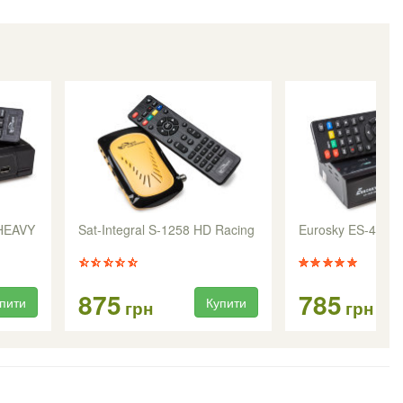
 HEAVY
Sat-Integral S-1258 HD Racing
Eurosky ES-4080
875
785
пити
Купити
грн
грн