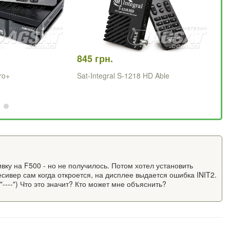
845 грн.
88
ro+
Sat-Integral S-1218 HD Able
Sa
вку на F500 - но не получилось. Потом хотел установить
есивер сам когда откроется, на дисплее выдается ошибка INIT2.
о "----") Что это значит? Кто может мне объяснить?