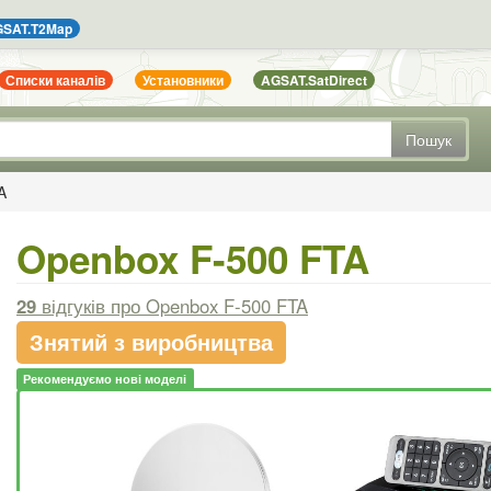
SAT.T2Map
Списки каналів
Установники
AGSAT.SatDirect
Пошук
A
Openbox F-500 FTA
29
відгуків
про Openbox F-500 FTA
Знятий з виробництва
Рекомендуємо нові моделі