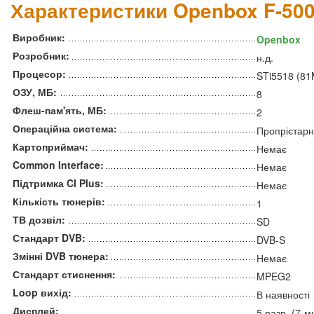
Характеристики Openbox F-50
Виробник:
Openbox
Розробник:
н.д.
Процесор:
STi5518 (8
ОЗУ, МБ:
8
Флеш-пам'ять, МБ:
2
Операційна система:
Пропрієтар
Картоприймач:
Немає
Common Interface:
Немає
Підтримка CI Plus:
Немає
Кількість тюнерів:
1
ТВ дозвіл:
SD
Стандарт DVB:
DVB-S
Змінні DVB тюнера:
Немає
Стандарт стиснення:
MPEG2
Loop вихід:
В наявності
Дисплей:
5 разр. (7-