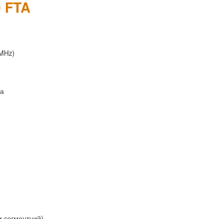
0 FTA
1MHz)
на
ми сегментний)