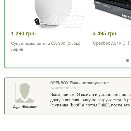
1 290 грн.
4 495 грн.
Супутникова антена CA-900 (0,85м)
Openbox AS4K CI P
Харків
OPENBOX F500 - не загружается
24 квітня 2012 15:02
Всем привет! Я скачал и установил проши
другую версию, вижу не загружается. А р
(с сперва "boot" а потом "init2", после эт
Vagif Ahmadov