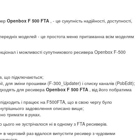
ивер
Openbox F 500 FTA
, - це сукупність надійності, доступності,
опередніх моделей - це простота меню притаманна всім моделям
ункціонал і можливості супутникового ресивера Openbox F-500
їв, що підключаються;
ї, для зміни прошивки (F-300_Updater) і списку каналів (PobEdit);
підходять для ресивера
Openbox F 500 FTA
, від його побратима
 підходить і працює на F500FTA, що в свою чергу було
 внутрішнього задоволення описано вище;
но тримати в руках.
 цього не зустрічалося ні в одному з FTA ресиверів.
С»
в черговий раз вдалося випустити ресивер з чудовими
ступність.