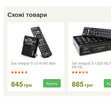
Схожі товари
Sat-Integral S-1218 HD Able
Sat-Integral S-1228 HD
METAL
845
885
Купити
Ку
грн
грн