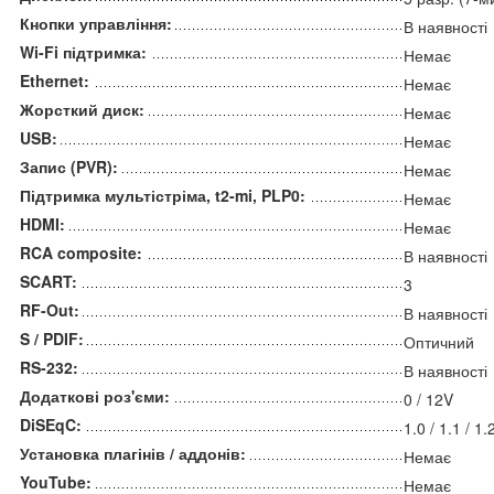
Кнопки управління:
В наявності
Wi-Fi підтримка:
Немає
Ethernet:
Немає
Жорсткий диск:
Немає
USB:
Немає
Запис (PVR):
Немає
Підтримка мультістріма, t2-mi, PLP0:
Немає
HDMI:
Немає
RCA composite:
В наявності
SCART:
3
RF-Out:
В наявності
S / PDIF:
Оптичний
RS-232:
В наявності
Додаткові роз'єми:
0 / 12V
DiSEqC:
1.0 / 1.1 / 1
Установка плагінів / аддонів:
Немає
YouTube:
Немає