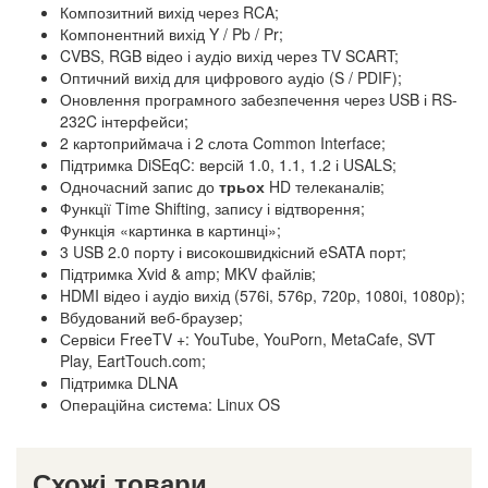
Композитний вихід через RCA;
Компонентний вихід Y / Pb / Pr;
CVBS, RGB відео і аудіо вихід через TV SCART;
Оптичний вихід для цифрового аудіо (S / PDIF);
Оновлення програмного забезпечення через USB і RS-
232C інтерфейси;
2 картоприймача і 2 слота Common Interface;
Підтримка DiSEqC: версій 1.0, 1.1, 1.2 і USALS;
Одночасний запис до
трьох
HD телеканалів;
Функції Time Shifting, запису і відтворення;
Функція «картинка в картинці»;
3 USB 2.0 порту і високошвидкісний eSATA порт;
Підтримка Xvid & amp; MKV файлів;
HDMI відео і аудіо вихід (576i, 576p, 720p, 1080i, 1080p);
Вбудований веб-браузер;
Сервіси FreeTV +: YouTube, YouPorn, MetaCafe, SVT
Play, EartTouch.com;
Підтримка DLNA
Операційна система: Linux OS
Схожі товари