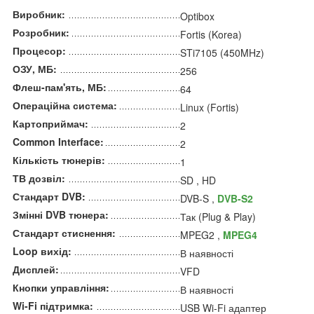
Виробник:
Optibox
Розробник:
Fortis (Korea)
Процесор:
STi7105 (450MHz)
ОЗУ, МБ:
256
Флеш-пам'ять, МБ:
64
Операційна система:
Linux (Fortis)
Картоприймач:
2
Common Interface:
2
Кількість тюнерів:
1
ТВ дозвіл:
SD , HD
Стандарт DVB:
DVB-S ,
DVB-S2
Змінні DVB тюнера:
Так (Plug & Play)
Стандарт стиснення:
MPEG2 ,
MPEG4
Loop вихід:
В наявності
Дисплей:
VFD
Кнопки управління:
В наявності
Wi-Fi підтримка:
USB Wi-Fi адаптер