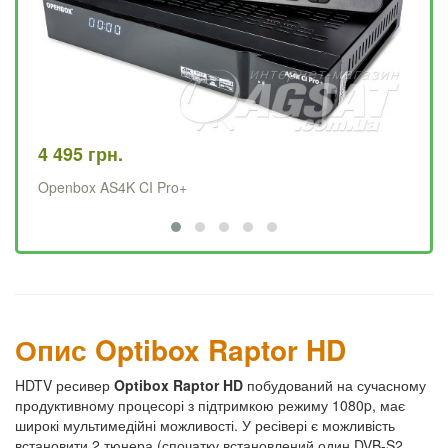
4 495 грн.
84
Openbox AS4K CI Pro+
Sa
Опис Optibox Raptor HD
HDTV ресивер
Optibox Raptor HD
побудований на сучасному
продуктивному процесорі з підтримкою режиму 1080p, має
широкі мультимедійні можливості. У ресівері є можливість
встановити 2 тюнера (спочатку встановлений один DVB-S2