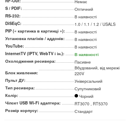
RF-Out:
Немає
S / PDIF:
Оптичний
RS-232:
В наявності
DiSEqC:
1.0 / 1.1 / 1.2 / USALS
PIP (« картинка в картинці »):
В наявності
Установка плагінів / аддонів:
В наявності
YouTube:
В наявності
InternetTV (IPTV, WebTV і ін.):
В наявності
Охолодження ресивера:
Пасивне
Вбудований, від мережі
Блок живлення:
220V
Пульт ДУ:
Універсальний
Тип ресивера:
Супутниковий
Колір:
Чорний
Чіпсет USB Wi-Fi адаптера:
RT3070 , RT5370
Розмір корпусу:
Стандарт