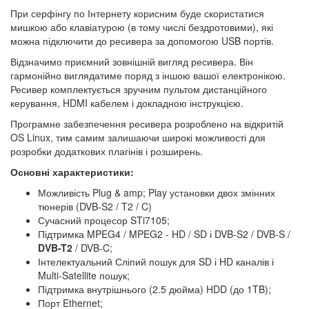
При серфінгу по Інтернету корисним буде скористатися
мишкою або клавіатурою (в тому числі бездротовими), які
можна підключити до ресивера за допомогою USB портів.
Відзначимо приємний зовнішній вигляд ресивера. Він
гармонійно виглядатиме поряд з іншою вашої електронікою.
Ресивер комплектується зручним пультом дистанційного
керування, HDMI кабелем і докладною інструкцією.
Програмне забезпечення ресивера розроблено на відкритій
OS Linux, тим самим залишаючи широкі можливості для
розробки додаткових плагінів і розширень.
Основні характеристики:
Можливість Plug & amp; Play установки двох змінних
тюнерів (DVB-S2 / T2 / C)
Сучасний процесор STi7105;
Підтримка MPEG4 / MPEG2 - HD / SD і DVB-S2 / DVB-S /
DVB-T2
/ DVB-C;
Інтелектуальний Сліпий пошук для SD і HD каналів і
Multi-Satellite пошук;
Підтримка внутрішнього (2.5 дюйма) HDD (до 1TB);
Порт Ethernet;