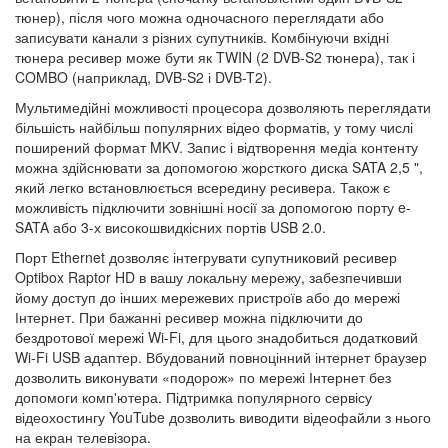
тюнер), після чого можна одночасного переглядати або
записувати канали з різних супутників. Комбінуючи вхідні
тюнера ресивер може бути як TWIN (2 DVB-S2 тюнера), так і
COMBO (наприклад, DVB-S2 і DVB-T2).
Мультимедійні можливості процесора дозволяють переглядати
більшість найбільш популярних відео форматів, у тому числі
поширений формат MKV. Запис і відтворення медіа контенту
можна здійснювати за допомогою жорсткого диска SATA 2,5 ",
який легко встановлюється всередину ресивера. Також є
можливість підключити зовнішні носії за допомогою порту e-
SATA або 3-х високошвидкісних портів USB 2.0.
Порт Ethernet дозволяє інтегрувати супутниковий ресивер
Optibox Raptor HD в вашу локальну мережу, забезпечивши
йому доступ до інших мережевих пристроїв або до мережі
Інтернет. При бажанні ресивер можна підключити до
бездротової мережі Wi-Fi, для цього знадобиться додатковий
Wi-Fi USB адаптер. Вбудований повноцінний інтернет браузер
дозволить виконувати «подорож» по мережі Інтернет без
допомоги комп'ютера. Підтримка популярного сервісу
відеохостингу YouTube дозволить виводити відеофайли з нього
на екран телевізора.