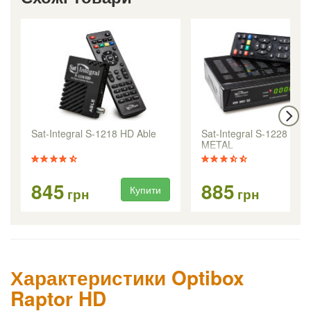
Sat-Integral S-1218 HD Able
Sat-Integral S-1228 HD
METAL
845
885
Купити
Ку
грн
грн
Характеристики Optibox
Raptor HD