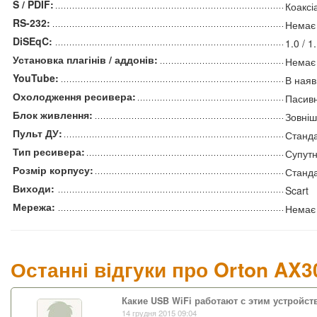
S / PDIF:
Коаксі
RS-232:
Немає
DiSEqC:
1.0 / 1
Установка плагінів / аддонів:
Немає
YouTube:
В наяв
Охолодження ресивера:
Пасив
Блок живлення:
Зовніш
Пульт ДУ:
Станд
Тип ресивера:
Супут
Розмір корпусу:
Станд
Виходи:
Scart
Мережа:
Немає
Останні відгуки про Orton AX3
Какие USB WiFi работают с этим устройс
14 грудня 2015 09:04