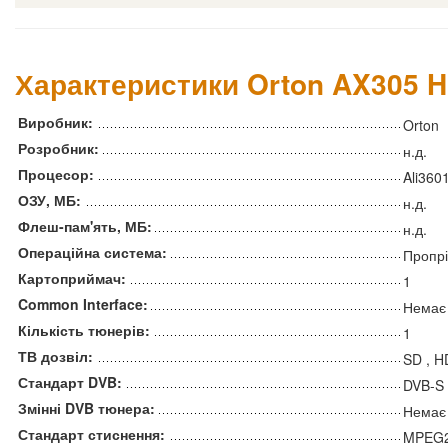
Характеристики Orton AX305 
Виробник:
Orton
Розробник:
н.д.
Процесор:
Ali360
ОЗУ, МБ:
н.д.
Флеш-пам'ять, МБ:
н.д.
Операційна система:
Пропрі
Картоприймач:
1
Common Interface:
Немає
Кількість тюнерів:
1
ТВ дозвіл:
SD , H
Стандарт DVB:
DVB-S
Змінні DVB тюнера:
Немає
Стандарт стиснення:
MPEG2