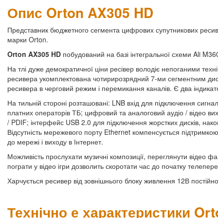
Опис Orton AX305 HD
Представник бюджетного сегмента цифрових супутникових ресивер
марки Orton.
Orton AX305 HD
побудований на базі інтегральної схеми Ali M3
На тлі дуже демократичної ціни ресівер володіє непоганими тех
ресивера укомплектована чотирирозрядний 7-ми сегментним дис
ресивера в черговий режим і перемикання каналів. Є два індикат
На тильній стороні розташовані: LNB вхід для підключення сигна
платних операторів ТБ; цифровий та аналоговий аудіо / відео вих
/ PDIF; інтерфейс USB 2.0 для підключення жорстких дисків, накоп
Відсутність мережевого порту Ethernet компенсується підтримкою
до мережі і виходу в Інтернет.
Можливість прослухати музичні композиції, переглянути відео фа
пограти у відео ігри дозволить скоротати час до початку телепере
Харчується ресивер від зовнішнього блоку живлення 12В постійно
Технічно е характеристики Or