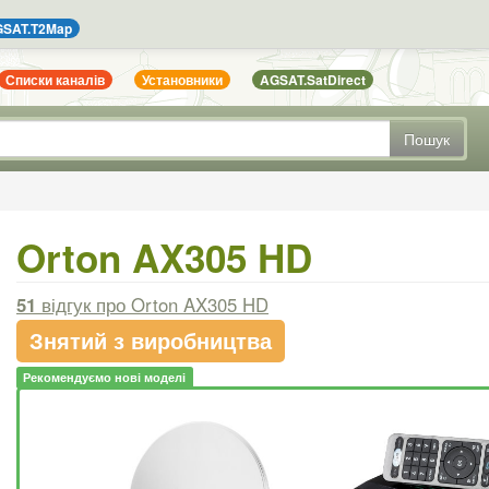
SAT.T2Map
Списки каналів
Установники
AGSAT.SatDirect
Пошук
Orton AX305 HD
51
відгук
про Orton AX305 HD
Знятий з виробництва
Рекомендуємо нові моделі