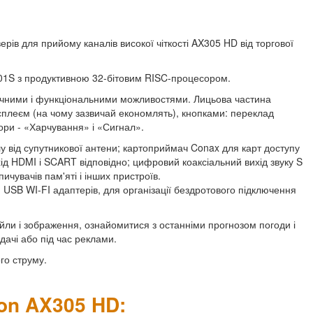
ів для прийому каналів високої чіткості AX305 HD від торгової
601S з продуктивною 32-бітовим RISC-процесором.
нічними і функціональними можливостями. Лицьова частина
плеєм (на чому зазвичай економлять), кнопками: переклад
ори - «Харчування» і «Сигнал».
лу від супутникової антени; картоприймач Conax для карт доступу
ід HDMI і SCART відповідно; цифровий коаксіальний вихід звуку S
ичувачів пам'яті і інших пристроїв.
 USB WI-FI адаптерів, для організації бездротового підключення
йли і зображення, ознайомитися з останніми прогнозом погоди і
дачі або під час реклами.
го струму.
ton AX305 HD: