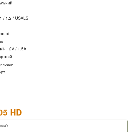
альний
.1 / 1.2 / USALS
ності
не
ній 12V / 1.5A
артний
никовий
арт
05 HD
твом?