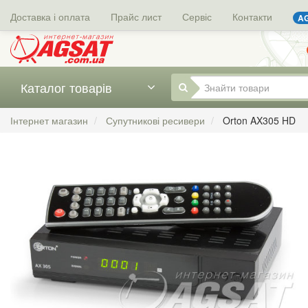
Доставка і оплата
Прайс лист
Сервіс
Контакти
AG
Каталог товарів
Інтернет магазин
Супутникові ресивери
Orton AX305 HD