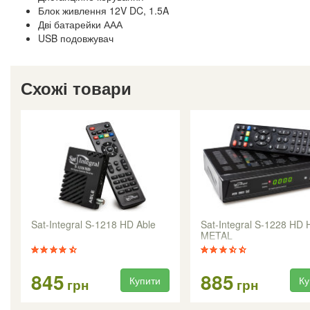
Блок живлення 12V DC, 1.5A
Дві батарейки ААА
USB подовжувач
Схожі товари
Sat-Integral S-1218 HD Able
Sat-Integral S-1228 HD
METAL
845
885
Купити
Ку
грн
грн