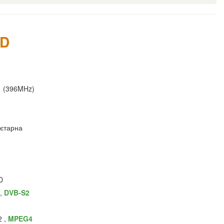
HD
1 (396MHz)
єтарна
D
 ,
DVB-S2
 ,
MPEG4