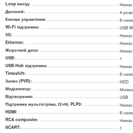
Loop вихід:
Немає
Дисплей:
4 розр
Кнопки управління:
В наяв
Wi-Fi підтримка:
USB Wi
3G:
Немає
Ethernet:
Немає
Жорсткий диск:
Немає
USB:
1
USB-Hub підтримка:
Немає
Timeshift:
В наяв
Запис (PVR):
HDD
Медіаплеєр:
Мінім
Відтворення:
USB
Підтримка мультістріма, t2-mi, PLP0:
Немає
HDMI:
В наяв
RCA composite:
Немає
SCART:
1