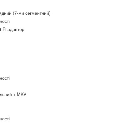
ядний (7-ми сегментний)
ності
-Fi адаптер
ності
альний + MKV
ності