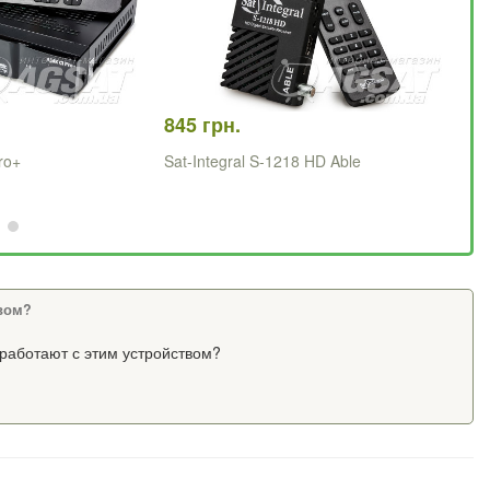
845 грн.
88
ro+
Sat-Integral S-1218 HD Able
Sa
твом?
 работают с этим устройством?