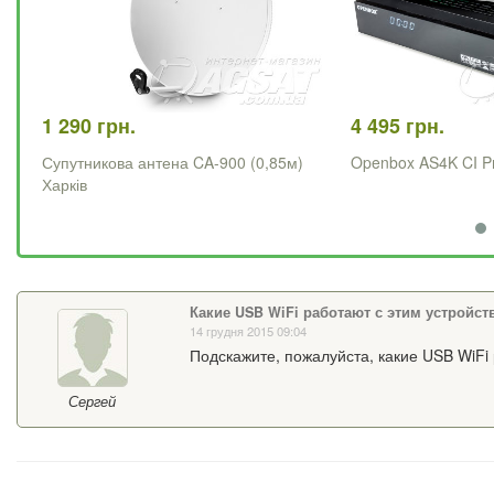
1 290 грн.
4 495 грн.
Супутникова антена CA-900 (0,85м)
Openbox AS4K CI P
Харків
Какие USB WiFi работают с этим устройс
14 грудня 2015 09:04
Подскажите, пожалуйста, какие USB WiFi
Сергей