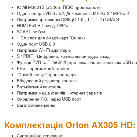
ІС Ali M3601S (з 32бит RISC-процесором)
Один тюнер DVB-S / S2, Декомпресія MPEG-2 / MPEG-4
Підтримка протоколів DiSEqC 1.0 , 1.1, 1.2 і USALS
HDMI Full HD вихід 1080p
SCART роз'єм
1 СА слот для смарт-карт (Conax)
Один порт USB 2.0
Підтримка Wi- Fi адаптерів
S / PDIF - Цифровий, коаксіальний аудіо вихід
Функції PVR та TimeShift (при підключенні зовнішніх USB на
EPG - програмний телегід
"Сліпий пошук" транспондерів
Вбудований редактор каналів
Батьківський контроль
Підтримка медіа файлів і інтернет сервісів
Оновлення ПО, через USB порт
Багатомовне меню
Комплектація Orton AX305 HD:
Дистанційне керування