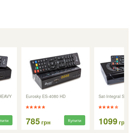
 HEAVY
Eurosky ES-4080 HD
Sat-Integral S-1
785
1099
пити
Купити
грн
грн