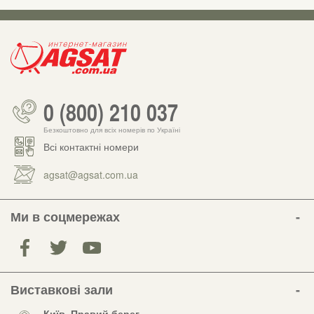
0 (800) 210 037
Безкоштовно для всіх номерів по Україні
Всі контактні номери
agsat@agsat.com.ua
Ми в соцмережах
Виставкові зали
Київ, Правий берег,