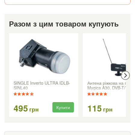
Разом з цим товаром купують
SINGLE Inverto ULTRA IDLB-
Антена ріжкова на прис
SINL40
Mygica A30, DVB-T/Т2
495
115
Купити
Ку
грн
грн