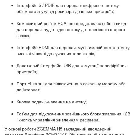
Інтерфейс S / PDIF для передачі цифрового потоку
об'ємного звуку від ресивера до інших пристроїв;
Композитний роз'єм RCA, що представляє собою вихід
для передачі аудіо-відео потоку до телевізорів старого
зразка;
Інтерфейс HDMI для передачі мультимедійного контенту
високої чіткості до сучасних телевізорів;
Додатковий інтерфейс USB для комутації перефірійних
пристроїв;
Порт Ethernet для підключення в локальну мережу або
до Інтернет;
Кнопка подачі живлення на антену;
Роз'єм для підключення зовнішнього блоку живлення 12В
і кнопка управління живленням ресивера.
У основі роботи ZGEMMA H5 закладений двоядерний
процесор Broadcom BCM73625. Він виконаний з архітектури