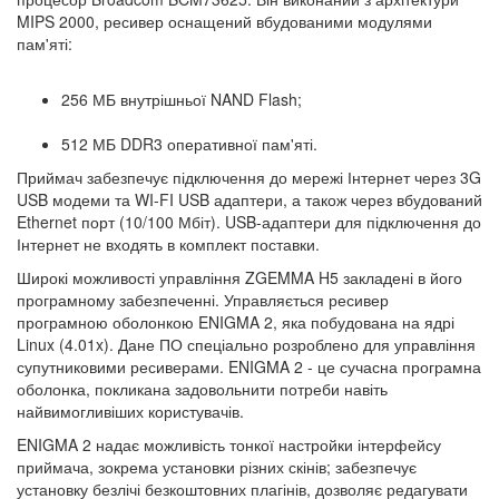
MIPS 2000, ресивер оснащений вбудованими модулями
пам'яті:
256 МБ внутрішньої NAND Flash;
512 МБ DDR3 оперативної пам'яті.
Приймач забезпечує підключення до мережі Інтернет через 3G
USB модеми та WI-FI USB адаптери, а також через вбудований
Ethernet порт (10/100 Мбіт). USB-адаптери для підключення до
Інтернет не входять в комплект поставки.
Широкі можливості управління ZGEMMA H5 закладені в його
програмному забезпеченні. Управляється ресивер
програмною оболонкою ENIGMA 2, яка побудована на ядрі
Linux (4.01x). Дане ПО спеціально розроблено для управління
супутниковими ресиверами. ENIGMA 2 - це сучасна програмна
оболонка, покликана задовольнити потреби навіть
найвимогливіших користувачів.
ENIGMA 2 надає можливість тонкої настройки інтерфейсу
приймача, зокрема установки різних скінів; забезпечує
установку безлічі безкоштовних плагінів, дозволяє редагувати