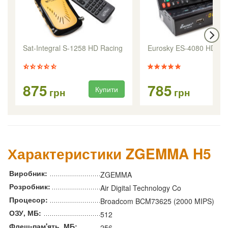
Sat-Integral S-1258 HD Racing
Eurosky ES-4080 HD
875
785
Купити
Ку
грн
грн
Характеристики ZGEMMA H5
Виробник:
ZGEMMA
Розробник:
Air Digital Technology Co
Процесор:
Broadcom BCM73625 (2000 MIPS)
ОЗУ, МБ:
512
Флеш-пам'ять, МБ:
256