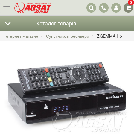
0
Наші
Меню
контакти
Каталог товарів
Інтернет магазин
Супутникові ресивери
ZGEMMA H5