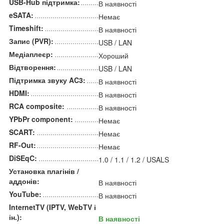
USB-Hub підтримка:
В наявності
eSATA:
Немає
Timeshift:
В наявності
Запис (PVR):
USB / LAN
Медіаплеєр:
Хороший
Відтворення:
USB / LAN
Підтримка звуку AC3:
В наявності
HDMI:
В наявності
RCA composite:
В наявності
YPbPr component:
Немає
SCART:
Немає
RF-Out:
Немає
DiSEqC:
1.0 / 1.1 / 1.2 / USALS
Установка плагінів /
аддонів:
В наявності
YouTube:
В наявності
InternetTV (IPTV, WebTV і
ін.):
В наявності