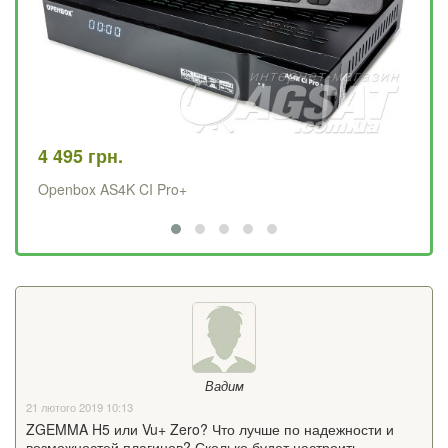
4 495 грн.
84
Openbox AS4K CI Pro+
Sa
Вадим
21 лютого 2019 10:13
ZGEMMA H5 или Vu+ Zero? Что лучше по надежности и
возможностей плагинов? Сколько будет настроить