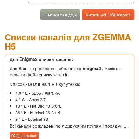
Написати відгук
Читати усі (
16
) відгуки
Списки каналів для ZGEMMA
H5
Для Enigma2 списки каналів:
Для Вашого ресивера з оболонкою
Enigma2
, можете
скачати файл списку каналів.
Список каналів на 4 + 1 супутника:
4.9 ° E - SES5 / Astra 4A
4 ° W - Amos 3/7
13 ° E - Hot Bird 13 B/C/E
36 ° E - Eutelsat 36 A / B
9 ° E - Eutelsat 9B
Всі канали розкладені по лідируючим групам і порядку .....
Докладніше