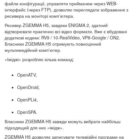
файли конфігурації, управляти приймачем через WEB-
інтерфейс (через FTP), дозволяє переглядати зображення з
ресивера на моніторі комп'ютера.
Ресивер ZGEMMA H5, завдяки ENIGMA 2, здатний
відтворювати практично всі відео формати. Вже є вбудовані
додаткові кодеки: RV9 / 10-RealVideo, VP8-Google / ON2.
Власники ZGEMMA H5 отримують повноцінний
мультимедійний комп'ютер.
«Іміджі» розробляє кілька команд:
OpenATV,
OpenDroid,
OpenPLi4,
OpenSPA.
Власники ZGEMMA H5 завжди можуть вибрати найбільш
підходящий для них «імідж».
ZGEMMA H5 дозволяє записувати телевізійні програми на