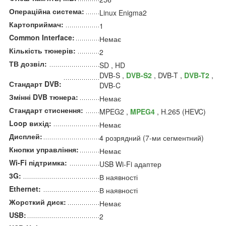
Операційна система:
Linux Enigma2
Картоприймач:
1
Common Interface:
Немає
Кількість тюнерів:
2
ТВ дозвіл:
SD , HD
DVB-S ,
DVB-S2
, DVB-T ,
DVB-T2
,
Стандарт DVB:
DVB-C
Змінні DVB тюнера:
Немає
Стандарт стиснення:
MPEG2 ,
MPEG4
, H.265 (HEVC)
Loop вихід:
Немає
Дисплей:
4 розрядний (7-ми сегментний)
Кнопки управління:
Немає
Wi-Fi підтримка:
USB Wi-Fi адаптер
3G:
В наявності
Ethernet:
В наявності
Жорсткий диск:
Немає
USB:
2