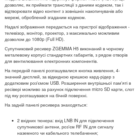
дозволяє, як приймати трансляції з даними кодеком, так і
відтворювати відео контент з зовнішніх накопичувачів або
мережі, оброблений згаданим кодеком.
Надалі зображення передається на пристрої відображення -
телевізор, монітор, проектор, з максимально можливим
дозволом до 1080p (Full HD).
Супутниковий ресивер ZGEMMA H5 виконаний в чорному
металевому корпусі стандартних габаритів, з рядом отворів
для вентилювання електронних компонентів.
На передній панелі розташувалися кнопка живлення, 4-
значний дисплей, за відкидною кришкою кард-рідер з
додатковим роз'ємом USB. Розширення внутрішньої пам'яті в
ресівері можливо за рахунок підключення micro SD карти, слот
під яку розташувався на бічній поверхні.
На задній панелі ресивера знаходяться:
2 вхідних тюнера: вхід LNB IN для підключення
супутникової антени, роз'єм RF IN для сигналу
наземного чи кабельного телебачення;