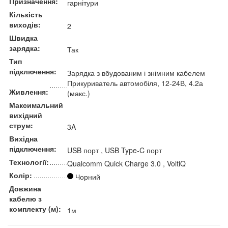
Призначення:
гарнітури
Кількість
виходів:
2
Швидка
зарядка:
Так
Тип
підключення:
Зарядка з вбудованим і знімним кабелем
Прикуриватель автомобіля, 12-24В, 4.2а
Живлення:
(макс.)
Максимальний
вихідний
струм:
3A
Вихідна
підключення:
USB порт , USB Type-C порт
Технології:
Qualcomm Quick Charge 3.0 , VoltiQ
Колір:
Чорний
Довжина
кабелю з
комплекту (м):
1м