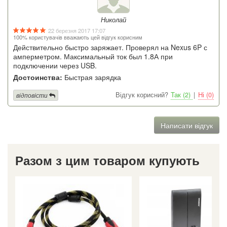
Николай
22 березня 2017 17:07
100% користувачів вважають цей відгук корисним
Действительно быстро заряжает. Проверял на Nexus 6P с
амперметром. Максимальный ток был 1.8А при
подключении через USB.
Достоинства:
Быстрая зарядка
Відгук корисний?
Так (2)
|
Ні (0)
відповісти
Написати відгук
Разом з цим товаром купують