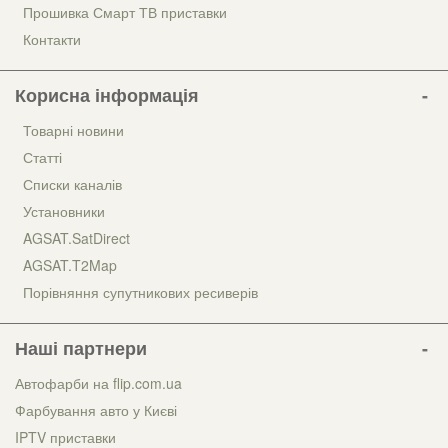
Прошивка Смарт ТВ приставки
Контакти
Корисна інформація
Товарні новини
Статті
Списки каналів
Установники
AGSAT.SatDirect
AGSAT.T2Map
Порівняння супутникових ресиверів
Наші партнери
Автофарби на flip.com.ua
Фарбування авто у Києві
IPTV приставки