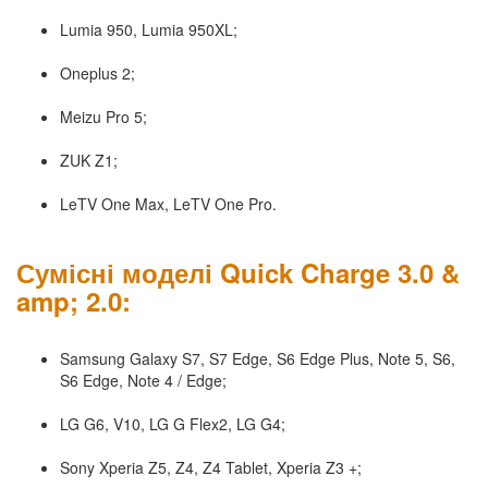
Lumia 950, Lumia 950XL;
Oneplus 2;
Meizu Pro 5;
ZUK Z1;
LeTV One Max, LeTV One Pro.
Сумісні моделі Quick Charge 3.0 &
amp; 2.0:
Samsung Galaxy S7, S7 Edge, S6 Edge Plus, Note 5, S6,
S6 Edge, Note 4 / Edge;
LG G6, V10, LG G Flex2, LG G4;
Sony Xperia Z5, Z4, Z4 Tablet, Xperia Z3 +;