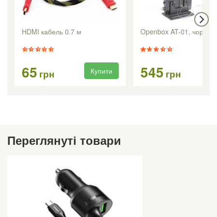
HDMI кабель 0.7 м
Openbox AT-01, чорна
65
545
Купити
Ку
грн
грн
Переглянуті товари