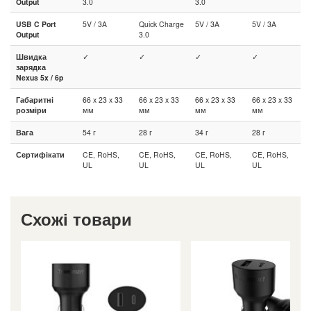
Output
3.0
3.0
USB C Port
5V / 3A
Quick Charge
5V / 3A
5V / 3A
Output
3.0
Швидка
✓
✓
✓
✓
зарядка
Nexus 5x / 6p
Габаритні
66 x 23 x 33
66 x 23 x 33
66 x 23 x 33
66 x 23 x 33
розміри
мм
мм
мм
мм
Вага
54 г
28 г
34 г
28 г
Сертифікати
CE, RoHS,
CE, RoHS,
CE, RoHS,
CE, RoHS,
UL
UL
UL
UL
Схожі товари