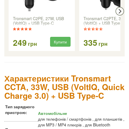
Tronsmart C2PE, 27W, USB
Tronsmart C2PTE, 30W,
(VoltIQ) + USB Type-C
(VoltIQ) + USB Type-C (
Charge 3.0)
249
335
Купити
Ку
грн
грн
Характеристики Tronsmart
CCTA, 33W, USB (VoltIQ, Quick
Charge 3.0) + USB Type-C
Тип зарядного
пристрою:
Автомобільне
для телефонів / смартфонів , для планшетів ,
для MP3 / MP4 плеєрів , для Bluetooth