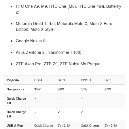
HTC One A9, M9, HTC One (M8), HTC One mini, Butterfly
2;
Motorola Droid Turbo, Motorola Moto X, Moto X Pure
Edition, Moto X Style;
Google Nexus 6;
Asus Zenfone 2, Transformer T100;
ZTE Axon Pro, ZTE Z9, ZTE Nubia My Prague.
Модель
CCTA
C2PTE
C2PTU
C2PE
Потужність
33W
30W
33W
27W
Quick Charge
✓
✓
✓
3.0
Quick Charge
✓
✓
✓
2.0
USB A Port
Quick Charge
5V / 2.4A
Quick Charge
5V / 2.4A