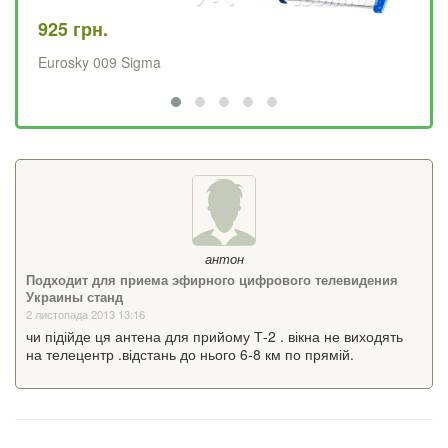
925 грн.
67
Eurosky 009 Sigma
Хв
антон
Подходит для приема эфирного цифрового телевидения
Украины станд
2 листопада 2013 13:16
чи підійде ця антена для прийому Т-2 . вікна не виходять
на телецентр .відстань до нього 6-8 км по прямій.