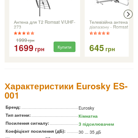
Антена для Т2 Romsat V/UHF-
Телевізійна антена МВ2
273
діапазону - Romsat VH
1999
грн
1699
645
Купити
Ку
грн
грн
Характеристики Eurosky ES-
001
Бренд:
Eurosky
Тип антени:
Кімнатна
Посилення сигналу:
З підсилювачем
Коефіцієнт посилення (дБ):
30 ... 35 дБ