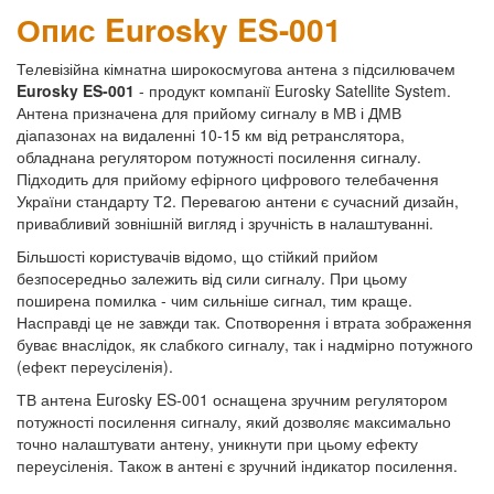
Опис Eurosky ES-001
Телевізійна кімнатна широкосмугова антена з підсилювачем
Eurosky ES-001
- продукт компанії Eurosky Satellite System.
Антена призначена для прийому сигналу в МВ і ДМВ
діапазонах на видаленні 10-15 км від ретранслятора,
обладнана регулятором потужності посилення сигналу.
Підходить для прийому ефірного цифрового телебачення
України стандарту Т2. Перевагою антени є сучасний дизайн,
привабливий зовнішній вигляд і зручність в налаштуванні.
Більшості користувачів відомо, що стійкий прийом
безпосередньо залежить від сили сигналу. При цьому
поширена помилка - чим сильніше сигнал, тим краще.
Насправді це не завжди так. Спотворення і втрата зображення
буває внаслідок, як слабкого сигналу, так і надмірно потужного
(ефект переусіленія).
ТВ антена Eurosky ES-001 оснащена зручним регулятором
потужності посилення сигналу, який дозволяє максимально
точно налаштувати антену, уникнути при цьому ефекту
переусіленія. Також в антені є зручний індикатор посилення.