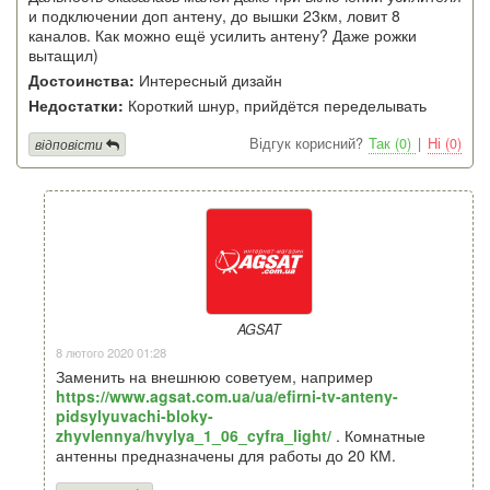
и подключении доп антену, до вышки 23км, ловит 8
каналов. Как можно ещё усилить антену? Даже рожки
вытащил)
Достоинства:
Интересный дизайн
Недостатки:
Короткий шнур, прийдётся переделывать
Відгук корисний?
Так (0)
|
Ні (0)
відповісти
AGSAT
8 лютого 2020 01:28
Заменить на внешнюю советуем, например
https://www.agsat.com.ua/ua/efirni-tv-anteny-
pidsylyuvachi-bloky-
zhyvlennya/hvylya_1_06_cyfra_light/
. Комнатные
антенны предназначены для работы до 20 КМ.