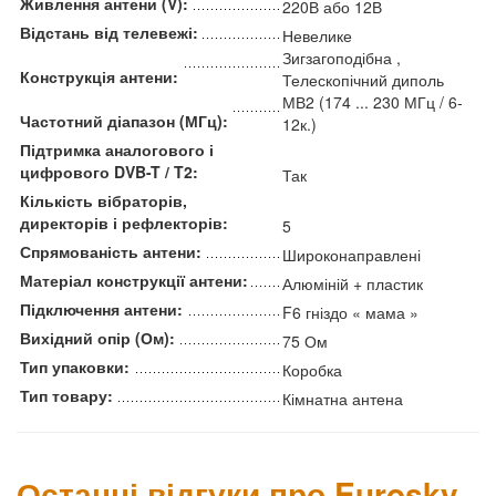
Живлення антени (V):
220В або 12В
Відстань від телевежі:
Невелике
Зигзагоподібна ,
Конструкція антени:
Телескопічний диполь
МВ2 (174 ... 230 МГц / 6-
Частотний діапазон (МГц):
12к.)
Підтримка аналогового і
цифрового DVB-T / T2:
Так
Кількість вібраторів,
директорів і рефлекторів:
5
Спрямованість антени:
Широконаправлені
Матеріал конструкції антени:
Алюміній + пластик
Підключення антени:
F6 гніздо « мама »
Вихідний опір (Ом):
75 Ом
Тип упаковки:
Коробка
Тип товару:
Кімнатна антена
Останні відгуки про Eurosky