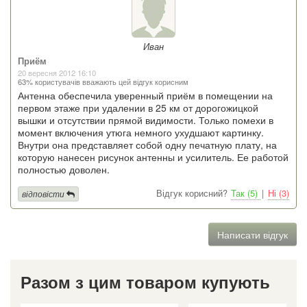
Иван
Приём
20 вересня 2012 16:10
63% користувачів вважають цей відгук корисним
Антенна обеспечила уверенный приём в помещении на
первом этаже при удалении в 25 км от дорогожицкой
вышки и отсутствии прямой видимости. Только помехи в
момент включения утюга немного ухудшают картинку.
Внутри она представляет собой одну печатную плату, на
которую нанесен рисунок антенны и усилитель. Ее работой
полностью доволен.
Відгук корисний?
Так (5)
|
Ні (3)
відповісти
Написати відгук
Разом з цим товаром купують