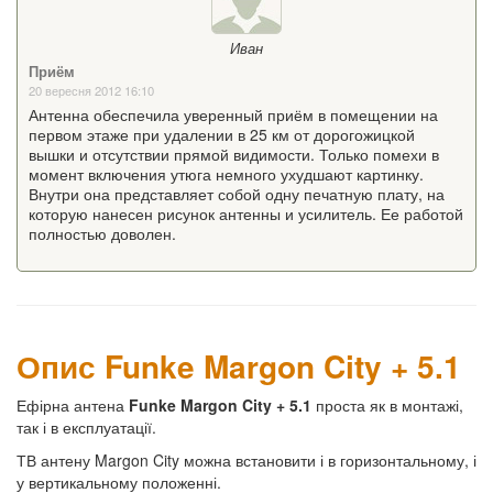
Иван
Приём
20 вересня 2012 16:10
Антенна обеспечила уверенный приём в помещении на
первом этаже при удалении в 25 км от дорогожицкой
вышки и отсутствии прямой видимости. Только помехи в
момент включения утюга немного ухудшают картинку.
Внутри она представляет собой одну печатную плату, на
которую нанесен рисунок антенны и усилитель. Ее работой
полностью доволен.
Опис Funke Margon City + 5.1
Ефірна антена
Funke Margon City + 5.1
проста як в монтажі,
так і в експлуатації.
ТВ антену Margon City можна встановити і в горизонтальному, і
у вертикальному положенні.