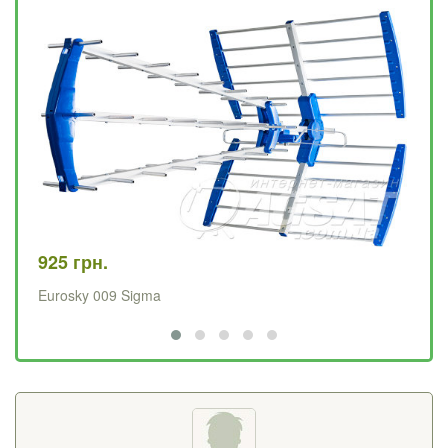
925 грн.
67
Eurosky 009 Sigma
Хв