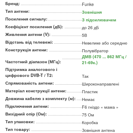
Бренд:
Funke
Тип антени:
Зовнішня
Посилення сигналу:
З підсилювачем
Коефіцієнт посилення (дБ):
до 26 дБ
Живлення антени (V):
5В
Відстань від телевежі:
Невелике або середню
Конструкція антени:
Полувібратор
ДМВ (470 ... 862 МГц /
Частотний діапазон (МГц):
21-69к.)
Підтримка аналогового і
цифрового DVB-T / T2:
Так
Спрямованість антени:
Широконаправлені
Матеріал конструкції антени:
Пластик
Довжина кабелю з комплекту (м):
Немає
Підключення антени:
F6 гніздо « мама »
Вихідний опір (Ом):
75 Ом
Тип упаковки:
Коробка
Тип товару:
Зовнішня антена