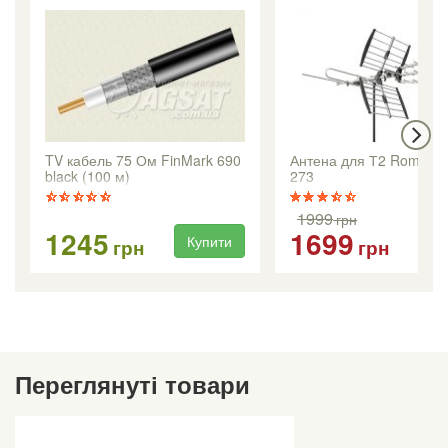
TV кабель 75 Ом FinMark 690
Антена для Т2 Romsat 
black (100 м)
273
1999
грн
1245
1699
Купити
Ку
грн
грн
Переглянуті товари