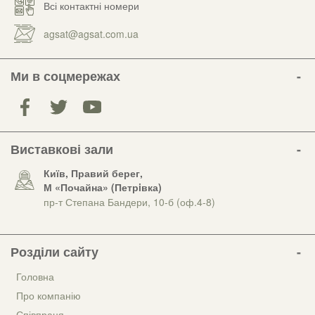
Всі контактні номери
agsat@agsat.com.ua
Ми в соцмережах
Виставкові зали
Київ, Правий берег,
М «Почайна» (Петрiвка)
пр-т Степана Бандери, 10-б (оф.4-8)
Розділи сайту
Головна
Про компанію
Співпраця