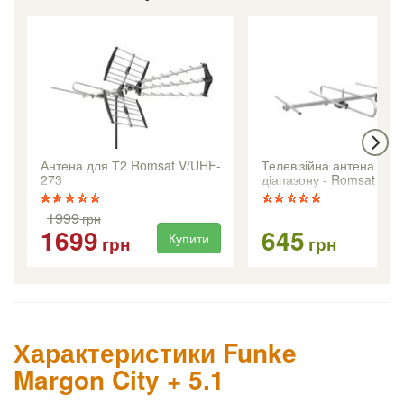
Антена для Т2 Romsat V/UHF-
Телевізійна антена МВ2
273
діапазону - Romsat VH
1999
грн
1699
645
Купити
Ку
грн
грн
Характеристики Funke
Margon City + 5.1