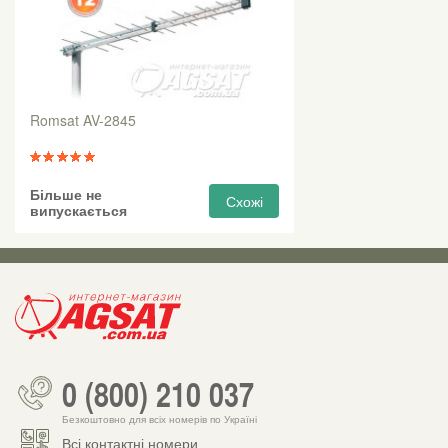
Romsat AV-2845
Більше не
Схожі
випускається
0 (800) 210 037
Безкоштовно для всіх номерів по Україні
Всі контактні номери