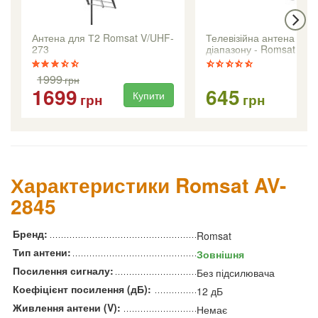
Антена для Т2 Romsat V/UHF-
Телевізійна антена МВ2
273
діапазону - Romsat VH
1999
грн
1699
645
Купити
Ку
грн
грн
Характеристики Romsat AV-
2845
Бренд:
Romsat
Тип антени:
Зовнішня
Посилення сигналу:
Без підсилювача
Коефіцієнт посилення (дБ):
12 дБ
Живлення антени (V):
Немає