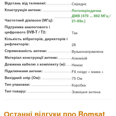
Відстань від телевежі:
Середнє
Конструкція антени:
Логоперіодична
ДМВ (470 ... 862 МГц /
Частотний діапазон (МГц):
21-69к.)
Підтримка аналогового і
цифрового DVB-T / T2:
Так
Кількість вібраторів, директорів і
рефлекторів:
28
Спрямованість антени:
Вузьконаправлена
Матеріал конструкції антени:
Алюміній
Довжина кабелю з комплекту (м):
Немає
Підключення антени:
F6 гніздо « мама »
Вихідний опір (Ом):
75 Ом
Тип упаковки:
Коробка
Тип товару:
Зовнішня антена
Останні відгуки про Romsat