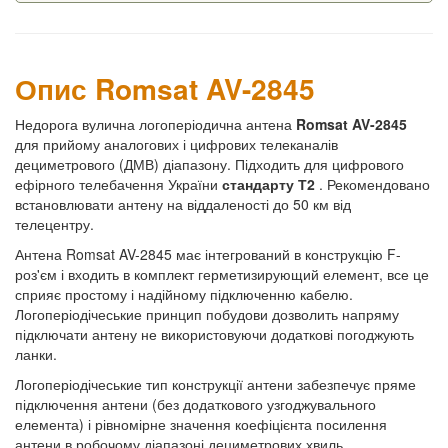
Опис Romsat AV-2845
Недорога вулична логоперіодична антена
Romsat AV-2845
для прийому аналогових і цифрових телеканалів
дециметрового (ДМВ) діапазону. Підходить для цифрового
ефірного телебачення України
стандарту Т2
. Рекомендовано
встановлювати антену на віддаленості до 50 км від
телецентру.
Антена Romsat AV-2845 має інтегрований в конструкцію F-
роз'єм і входить в комплект герметизирующий елемент, все це
сприяє простому і надійному підключенню кабелю.
Логоперіодічеськие принцип побудови дозволить напряму
підключати антену не використовуючи додаткові погоджують
ланки.
Логоперіодічеськие тип конструкції антени забезпечує пряме
підключення антени (без додаткового узгоджувального
елемента) і рівномірне значення коефіцієнта посилення
антени в робочому діапазоні дециметрових хвиль.