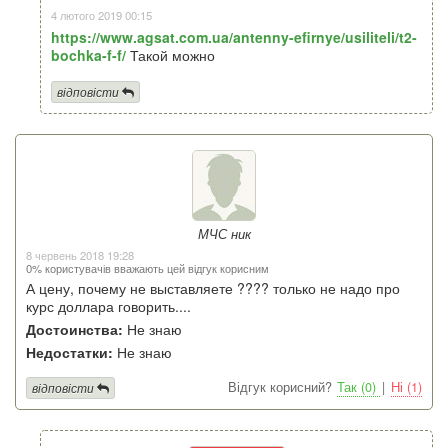
4 лютого 2019 00:15
https://www.agsat.com.ua/antenny-efirnye/usiliteli/t2-
bochka-f-f/
Такой можно
відповісти
МЧС ник
8 червень 2018 19:28
0% користувачів вважають цей відгук корисним
А цену, почему не выставляете ???? только не надо про
курс доллара говорить....
Достоинства:
Не знаю
Недостатки:
Не знаю
Відгук корисний?
Так (0)
|
Ні (1)
відповісти