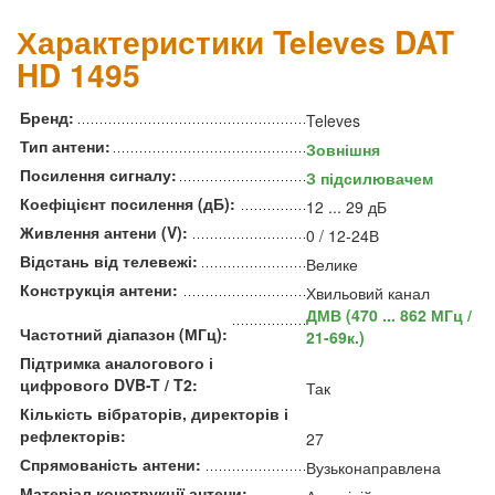
Характеристики Televes DAT
HD 1495
Бренд:
Televes
Тип антени:
Зовнішня
Посилення сигналу:
З підсилювачем
Коефіцієнт посилення (дБ):
12 ... 29 дБ
Живлення антени (V):
0 / 12-24В
Відстань від телевежі:
Велике
Конструкція антени:
Хвильовий канал
ДМВ (470 ... 862 МГц /
Частотний діапазон (МГц):
21-69к.)
Підтримка аналогового і
цифрового DVB-T / T2:
Так
Кількість вібраторів, директорів і
рефлекторів:
27
Спрямованість антени:
Вузьконаправлена
Матеріал конструкції антени: