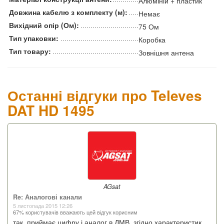
Алюміній + пластик
Довжина кабелю з комплекту (м):
Немає
Вихідний опір (Ом):
75 Ом
Тип упаковки:
Коробка
Тип товару:
Зовнішня антена
Останні відгуки про Televes
DAT HD 1495
AGsat
Re: Аналогові канали
5 листопада 2015 12:26
67% користувачів вважають цей відгук корисним
так, приймає цифру і аналог в ДМВ, згідно характеристик.