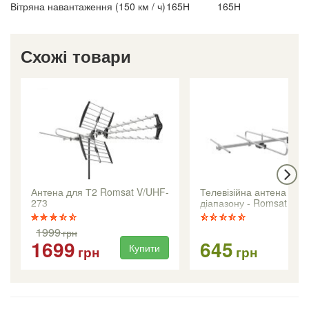
Вітряна навантаження (150 км / ч)
165Н
165Н
Схожі товари
Антена для Т2 Romsat V/UHF-
Телевізійна антена МВ2
273
діапазону - Romsat VH
1999
грн
1699
645
Купити
Ку
грн
грн