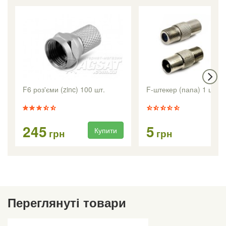
F6 роз'єми (zinc) 100 шт.
F-штекер (папа) 1 шт.
245
5
Купити
Ку
грн
грн
Переглянуті товари