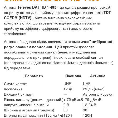
Антена
Televes DAT HD 1 495
- це одна з кращих пропозицій
на ринку антен для прийому ефірних цифрових сигналів
TDT
COFDM (HDTV)
. Антена виконана з високоякісних
комплектуючих, що забезпечує відмінні характеристики
прийому як ефірного цифрового, так і аналогового
телебачення.
Антена обладнана підсилювачем з
автоматичної вибіркової
регулюванням посилення
. Цей пристрій дозволяє
послаблювати сильний сигнал (невелику відстань від
передавального пристрою) і посилювати слабкий сигнал
(передавач знаходиться на відстані кількох десятків кілометрів)
від передавача.
Параметр
Пасивна
Активна
Смуга частот
UHF
UHF
посилення
12 дБ
29 дБ (макс)
Вихідний сигнал
---
Авторегулировка
Рівень сигналу (рекомендований )
> 75 дБмкВ
<75 дБмкВ
напруга живлення антени
0 В
12-24 В
Ширина д аграмми (градуси)
30
30
Вітряна навантаження (130 км / ч)
120 Н
120Н