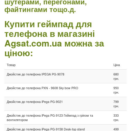
шутерами, перегонами,
файтингами тощо.д.
Купити геймпад для
телефона в магазині
Agsat.com.ua можна за
ціною:
Товар
Ціна
Джойстик до телефона IPEGA PG-9078
680
грн.
Джойстик до телефона PXN - 9608 Sky bow PRO
950
грн.
Джойстик до телефона iPega PG-9021
799
грн.
Джойстик до телефона iPega PG-9123 Геймпад з гріпом та
333
вентилятором
грн.
Джойстик до телефона iPega PG-9158 Desk-top stand
499