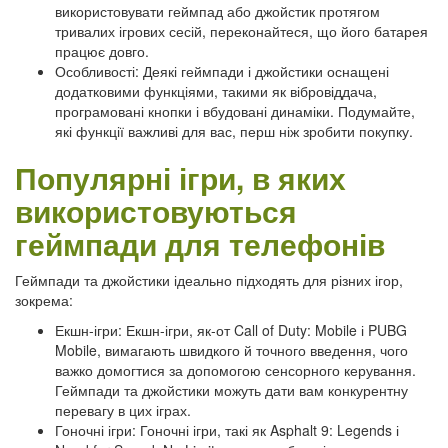
використовувати геймпад або джойстик протягом
тривалих ігрових сесій, переконайтеся, що його батарея
працює довго.
Особливості: Деякі геймпади і джойстики оснащені
додатковими функціями, такими як вібровіддача,
програмовані кнопки і вбудовані динаміки. Подумайте,
які функції важливі для вас, перш ніж зробити покупку.
Популярні ігри, в яких
використовуються
геймпади для телефонів
Геймпади та джойстики ідеально підходять для різних ігор,
зокрема:
Екшн-ігри: Екшн-ігри, як-от Call of Duty: Mobile і PUBG
Mobile, вимагають швидкого й точного введення, чого
важко домогтися за допомогою сенсорного керування.
Геймпади та джойстики можуть дати вам конкурентну
перевагу в цих іграх.
Гоночні ігри: Гоночні ігри, такі як Asphalt 9: Legends і