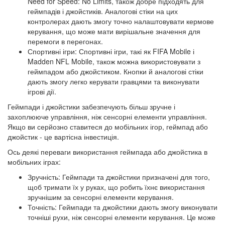
Need for Speed: No Limits, також добре підходять для
геймпадів і джойстиків. Аналогові стіки на цих
контролерах дають змогу точно налаштовувати кермове
керування, що може мати вирішальне значення для
перемоги в перегонах.
Спортивні ігри: Спортивні ігри, такі як FIFA Mobile і
Madden NFL Mobile, також можна використовувати з
геймпадом або джойстиком. Кнопки й аналогові стіки
дають змогу легко керувати гравцями та виконувати
ігрові дії.
Геймпади і джойстики забезпечують більш зручне і
захоплююче управління, ніж сенсорні елементи управління.
Якщо ви серйозно ставитеся до мобільних ігор, геймпад або
джойстик - це вартісна інвестиція.
Ось деякі переваги використання геймпада або джойстика в
мобільних іграх:
Зручність: Геймпади та джойстики призначені для того,
щоб тримати їх у руках, що робить їхнє використання
зручнішим за сенсорні елементи керування.
Точність: Геймпади та джойстики дають змогу виконувати
точніші рухи, ніж сенсорні елементи керування. Це може