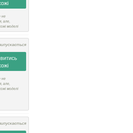
хожі
е не
, але,
хожі моделі
випускається
витись
хожі
е не
, але,
хожі моделі
випускається