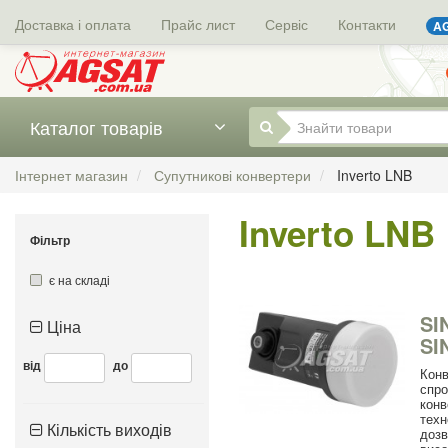
Доставка і оплата
Прайс лист
Сервіс
Контакти
AG
Каталог товарів
Інтернет магазин
Супутникові конвертери
Inverto LNB
Inverto LNB
Фільтр
є на складі
SI
Ціна
SI
від
до
Кон
спр
конв
техн
Кількість виходів
доз