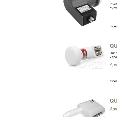
Inve
супу
това
QU
Вис
хара
Арт
това
QU
Арт