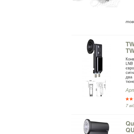
това
TW
TW
Конв
LNB
євр
сигн
два 
тюне
Арт
7 ві
Qu
QU