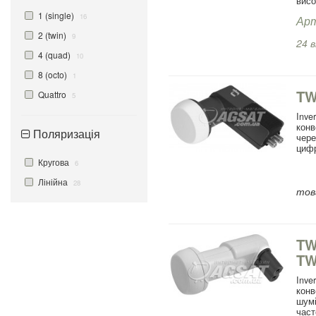
висо
1 (single)
16
Арт
2 (twin)
9
24 в
4 (quad)
10
8 (octo)
1
TW
Quattro
5
Inve
конв
Поляризація
чер
цифр
Кругова
6
Лінійна
28
това
TW
TW
Inve
конв
шумі
час