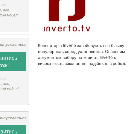
е не
, але,
хожі моделі
випускається
Конверторів Inverto завойовують все більшу
популярність серед установників. Основним
витись
аргументом вибору на користь Inverto є
висока якість виконання і надійність в роботі.
хожі
е не
, але,
хожі моделі
випускається
витись