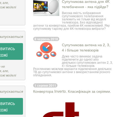
Супутникова антена для 4K
, але,
телебачення - яка підійде?
хожі моделі
Висока якість зображення
супутникового телебачення
залежить не тільки від моделі
телевізора. Без відповідної
антени та конвертера, прийом 4K неможливий. Яку
супутникову тарілку для 4K-телевізора вибрати?
випускається
8 червень 2018
Супутникова антена на 2, 3,
витись
4 і більше телевізорів
хожі
Дуже часто виникає задача
підключити до однієї або
декількох супутникових антен 2, 3,
4 і більше телевізорів.
е не
Розглянемо можливі варіанти підключення декількох
, але,
ТВ до супутникової антени з використанням різного
обладнання.
хожі моделі
1 серпня 2011
випускається
Конвертора Inverto. Класифікація за серіями.
витись
хожі