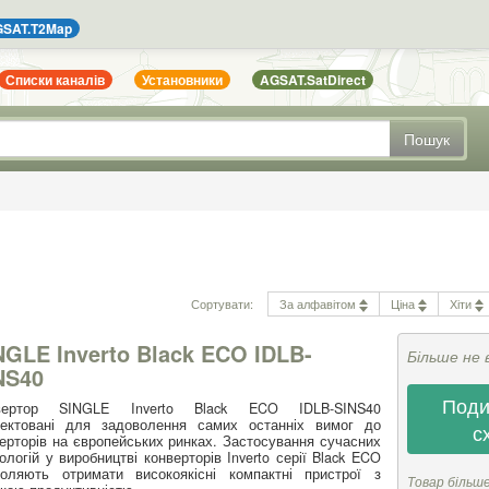
SAT.T2Map
Списки каналів
Установники
AGSAT.SatDirect
Пошук
Сортувати:
За алфавітом
Ціна
Хіти
NGLE Inverto Black ECO IDLB-
Більше не 
NS40
Поди
вертор SINGLE Inverto Black ECO IDLB-SINS40
оектовані для задоволення самих останніх вимог до
с
ерторів на європейських ринках. Застосування сучасних
ологій у виробництві конверторів Inverto серії Black ECO
воляють отримати високоякісні компактні пристрої з
Товар більш