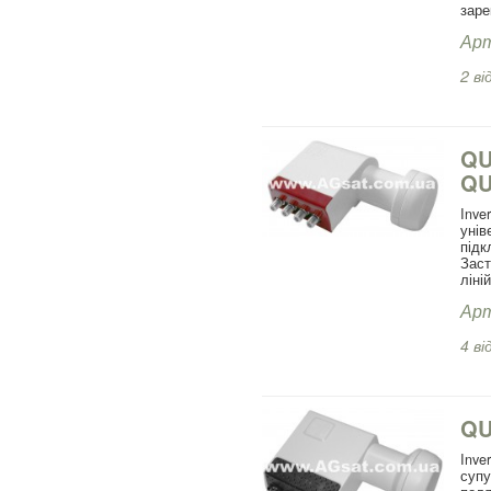
заре
Арт
2 ві
QU
QU
Inv
унів
підк
Заст
ліні
Арт
4 ві
QU
Inve
суп