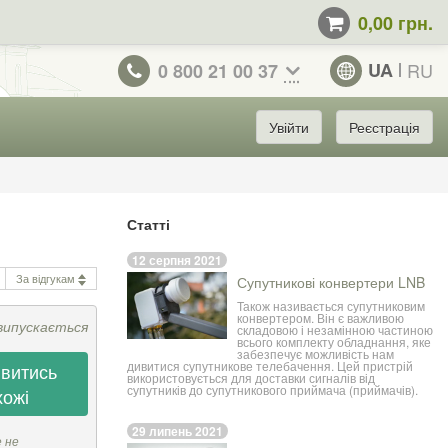
0,00 грн.
UA
RU
0 800 21 00 37
Увійти
Реєстрація
Статті
12 серпня 2021
За відгукам
Супутникові конвертери LNB
Також називається супутниковим
конвертером. Він є важливою
випускається
складовою і незамінною частиною
всього комплекту обладнання, яке
забезпечує можливість нам
дивитися супутникове телебачення. Цей пристрій
витись
використовується для доставки сигналів від
супутників до супутникового приймача (приймачів).
хожі
29 липень 2021
е не