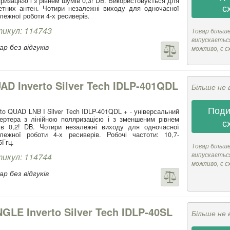
ризацією і з рівнем шумів 0,3! DB. Використовується для
с
тних антен. Чотири незалежні виходу для одночасної
лежної роботи 4-х ресиверів.
икул: 114743
Товар більш
випускається
р без відгуків
можливо, є с
AD Inverto Silver Tech IDLP-401QDL
Більше не 
Поди
rto QUAD LNB I Silver Tech IDLP-401QDL + - універсальний
ертера з лінійною поляризацією і з зменшеним рівнем
с
ів 0,2! DB. Чотири незалежні виходу для одночасної
лежної роботи 4-х ресиверів. Робочі частоти: 10,7-
5Ггц.
Товар більш
випускається
икул: 114744
можливо, є с
р без відгуків
NGLE Inverto Silver Tech IDLP-40SL
Більше не 