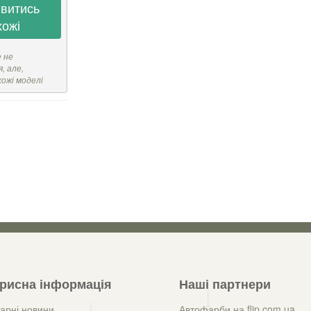
витись
хожі
е не
, але,
хожі моделі
рисна інформація
Наші партнери
арні новини
Автофарби на flip.com.ua