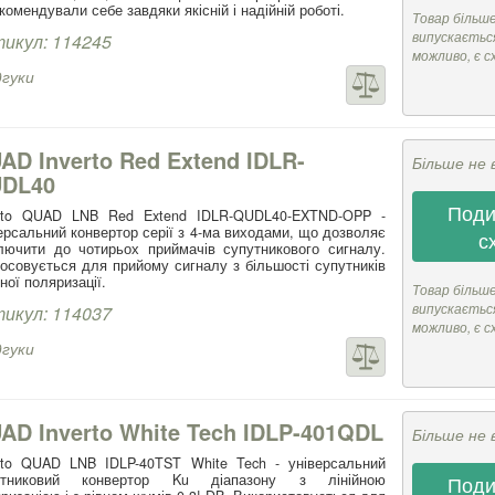
комендували себе завдяки якісній і надійній роботі.
Товар більш
випускається
икул: 114245
можливо, є с
дгуки
AD Inverto Red Extend IDLR-
Більше не 
DL40
Поди
erto QUAD LNB Red Extend IDLR-QUDL40-EXTND-OPP -
ерсальний конвертор серії з 4-ма виходами, що дозволяє
с
лючити до чотирьох приймачів супутникового сигналу.
осовується для прийому сигналу з більшості супутників
йної поляризації.
Товар більш
випускається
икул: 114037
можливо, є с
дгуки
AD Inverto White Tech IDLP-401QDL
Більше не 
rto QUAD LNB IDLP-40TST White Tech - універсальний
утниковий конвертор Ku діапазону з лінійною
Поди