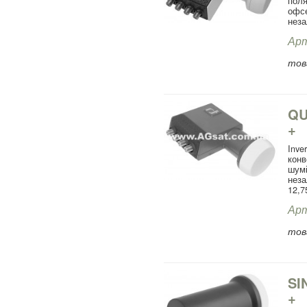
поля
офсе
неза
Арт
това
QU
+
Inve
конв
шум
неза
12,7
Арт
това
SI
+