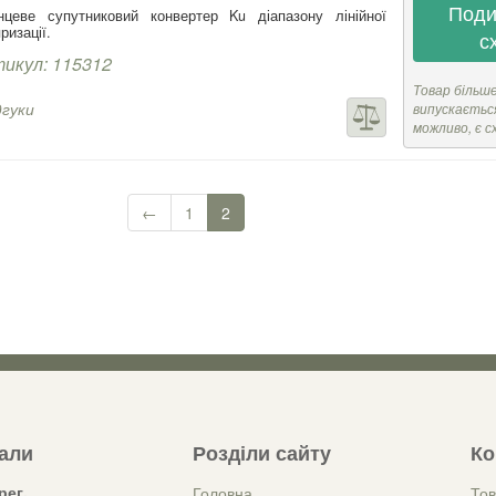
Поди
нцеве супутниковий конвертер Ku діапазону лінійної
ризації.
с
икул: 115312
Товар більш
дгуки
випускається
можливо, є с
←
1
2
зали
Розділи сайту
Ко
рег,
Головна
Тов