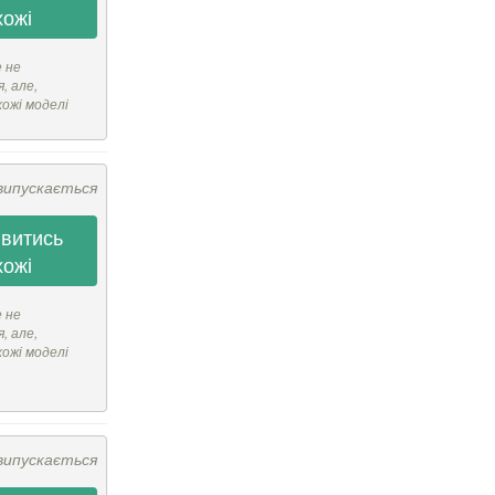
хожі
е не
, але,
хожі моделі
випускається
витись
хожі
е не
, але,
хожі моделі
випускається