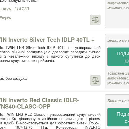
кою продуктивністю...
випускається
икул: 114733
можливо, є с
ідгуки
IN Inverto Silver Tech IDLP 40TL +
Більше не 
rto TWIN LNB Silver Tech IDLP 40TL + - універсальний
ертор лінійної поляризацією дозволяє передати сигнал
Поди
ез 2 незалежних виходу з одного супутника до двох
с
овим супутниковим приймачів.
Товар більш
р без відгуків
випускається
можливо, є с
IN Inverto Red Classic IDLR-
Більше не 
NS40-CLASC-OPP
Поди
rto TWIN LNB RED Classic - універсальний супутниковий
ертор Ku діапазону з лінійною поляризацією і рівнем
с
в 0,3dB. Використовується для офсетних антен. Робочі
тоти: 10,7-12,75 ГГц. Конвертора INVERTO