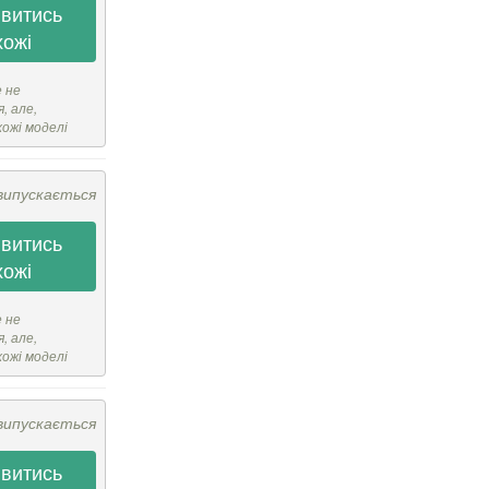
витись
хожі
е не
, але,
хожі моделі
випускається
витись
хожі
е не
, але,
хожі моделі
випускається
витись