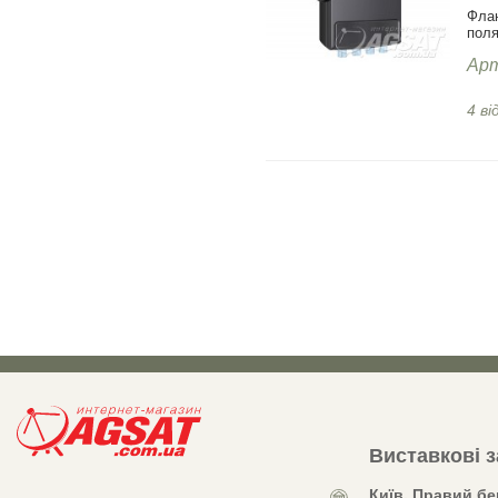
Фла
поля
Арт
4 ві
Виставкові 
Київ, Правий бе