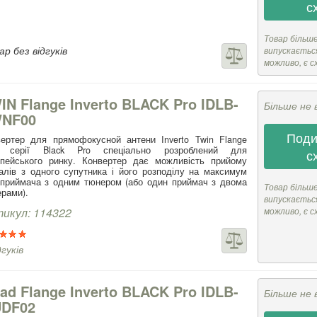
с
Товар більш
р без відгуків
випускається
можливо, є с
IN Flange Inverto BLACK Pro IDLB-
Більше не 
NF00
Поди
ертер для прямофокусной антени Inverto Twin Flange
 серії Black Pro спеціально розроблений для
с
опейського ринку. Конвертер дає можливість прийому
алів з одного супутника і його розподілу на максимум
приймача з одним тюнером (або один приймач з двома
Товар більш
рами).
випускається
икул: 114322
можливо, є с
дгуків
ad Flange Inverto BLACK Pro IDLB-
Більше не 
DF02