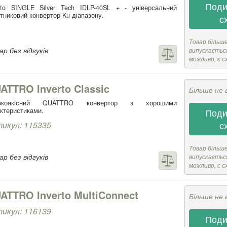
Поди
rto SINGLE Silver Tech IDLP-40SL + - універсальний
тниковий конвертор Ku діапазону.
с
Товар більш
р без відгуків
випускається
можливо, є с
ATTRO Inverto Classic
Більше не 
окоякісний QUATTRO конвертор з хорошими
ктеристиками.
Поди
с
икул: 115335
Товар більш
р без відгуків
випускається
можливо, є с
ATTRO Inverto MultiConnect
Більше не 
икул: 116139
Поди