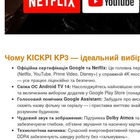
Чому KICKPI KP3 — ідеальний вибі
Офіційна сертифікація Google та Netflix:
Це головна пер
(Netflix, YouTube, Prime Video, Disney+) у справжній 4K я
— усе працює ліцензійно та безпечно.
Свіжа ОС Android TV 14:
Насолоджуйтесь найновішою опе
та величезним вибором додатків у Google Play Store (пона
Голосовий помічник Google Assistant:
Забудьте про висн
скажіть назву фільму чи серіалу — і приставка миттєво зна
розумним будинком.
Чудовий звук та зображення:
Підтримка
Dolby Atmos
т
забезпечуючи глибоке, об'ємне звучання та насичену карти
Технологічна начинка:
Сучасний енергоефективний проц
DDR4 забезпечують швидку роботу без «гальмувань».