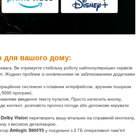
р для вашого дому:
евага. Ви отримуєте стабільну роботу найпопулярніших сервісів
кості. Жодних проблем із оновленнями чи заблокованими додатками
раційною системою з плавним інтерфейсом, зручним пошуком
д 5000 програм).
ажливе введення тексту пультом. Просто натисніть кнопку,
йде контент, розповість прогноз погоди або допоможе керувати
а
Dolby Vision
перетворить вашу вітальню на справжній кінотеатр,
нку з високою деталізацією.
есор
Amlogic S905Y5
у поєднанні з 2 ГБ оперативної пам'яті