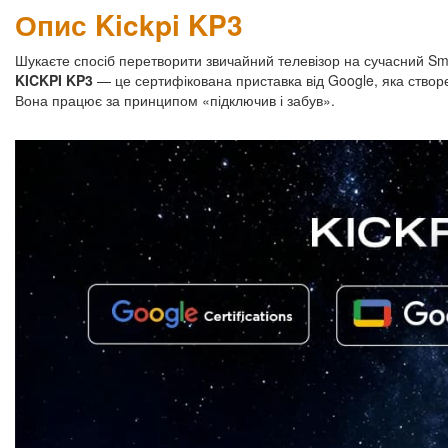
Опис Kickpi KP3
Шукаєте спосіб перетворити звичайний телевізор на сучасний Sm
KICKPI KP3
— це сертифікована приставка від Google, яка створе
Вона працює за принципом «підключив і забув».