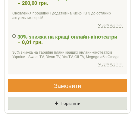
+ 200,00 грн.
Якщо Ви знайдете товар дешевше - ми
знизимо ціну і подаруємо % від різниці
Оновлення прошивки і додатків на Kickpi KP3 до останніх
актуальних версій.
Встановлення програм для перегляду фільмів і онлайн-відео,
Ціна
Де знайшли (Url
докладніше
IPTV, а також інших можливостей.
посилання)
Мультимедійних:
30% знижка на кращі онлайн-кінотеатри
+ 0,01 грн.
Програвачі - MX-player, VLC;
Ваш телефон
Медіацентр - Kodi / XBMC;
Онлайн-відео - Netflix, MEGOGO, Oll.tv, YouTube;
30% знижка на тарифні плани кращих онлайн-кінотеатрів
ПО для перегляду IPTV (без списків каналів).
України - Sweet TV, Divan TV, YouTV, Oll TV, Megogo або Omega
TV. Місяць безкоштовного перегляду від YouTV, SweetTV,
Офісний пакет
для роботи з PDF, таблицями, презентаціями та
докладніше
DivanTV.
документами, календар, поштовий клієнт.
При покупці Kickpi KP3 c клавіатурою Tronsmart TSM-01 ми
встановлюємо додатково додаток для роботи з клавіатурою.
Замовити
Порівняти