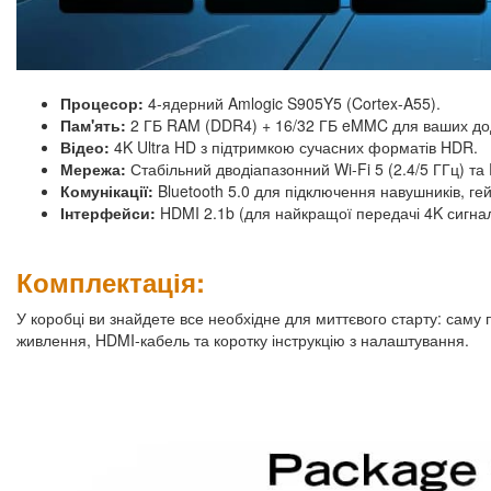
Процесор:
4-ядерний Amlogic S905Y5 (Cortex-A55).
Пам'ять:
2 ГБ RAM (DDR4) + 16/32 ГБ eMMC для ваших дод
Відео:
4K Ultra HD з підтримкою сучасних форматів HDR.
Мережа:
Стабільний дводіапазонний Wi-Fi 5 (2.4/5 ГГц) та
Комунікації:
Bluetooth 5.0 для підключення навушників, ге
Інтерфейси:
HDMI 2.1b (для найкращої передачі 4K сигнал
Комплектація:
У коробці ви знайдете все необхідне для миттєвого старту: саму 
живлення, HDMI-кабель та коротку інструкцію з налаштування.