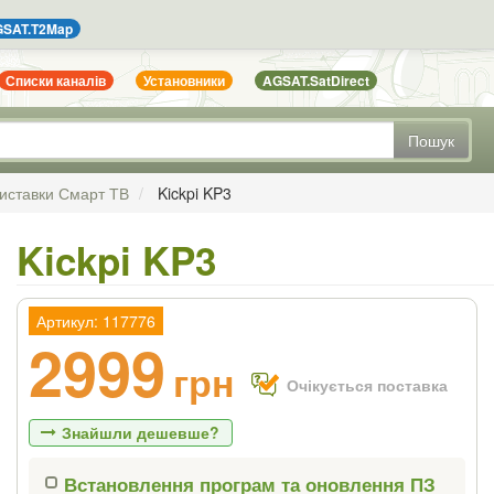
SAT.T2Map
Списки каналів
Установники
AGSAT.SatDirect
Пошук
иставки Смарт ТВ
Kickpi KP3
Kickpi KP3
Артикул: 117776
2999
грн
Очікується поставка
Знайшли дешевше?
Встановлення програм та оновлення ПЗ