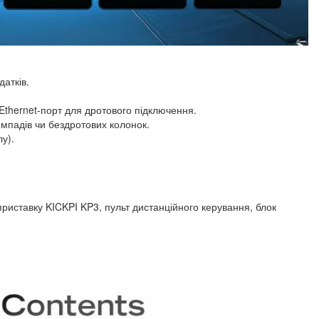
атків.
 Ethernet-порт для дротового підключення.
ймпадів чи бездротових колонок.
у).
приставку KICKPI KP3, пульт дистанційного керування, блок